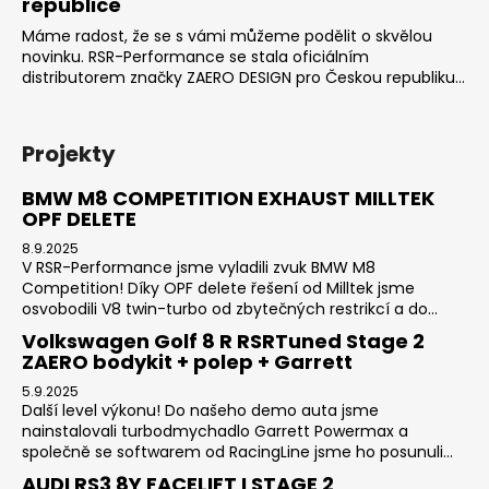
republice
Máme radost, že se s vámi můžeme podělit o skvělou
novinku. RSR-Performance se stala oficiálním
distributorem značky ZAERO DESIGN pro Českou republiku...
Projekty
BMW M8 COMPETITION EXHAUST MILLTEK
OPF DELETE
8.9.2025
V RSR-Performance jsme vyladili zvuk BMW M8
Competition! Díky OPF delete řešení od Milltek jsme
osvobodili V8 twin-turbo od zbytečných restrikcí a do...
Volkswagen Golf 8 R RSRTuned Stage 2
ZAERO bodykit + polep + Garrett
5.9.2025
Další level výkonu! Do našeho demo auta jsme
nainstalovali turbodmychadlo Garrett Powermax a
společně se softwarem od RacingLine jsme ho posunuli...
AUDI RS3 8Y FACELIFT I STAGE 2