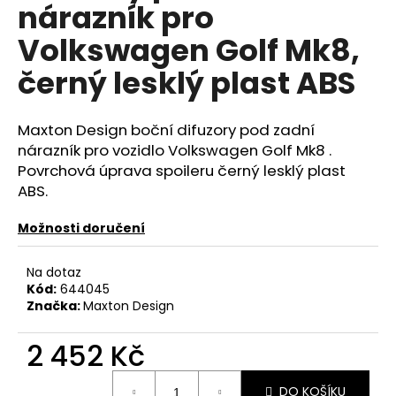
č
nárazník pro
u
Volkswagen Golf Mk8,
j
e
černý lesklý plast ABS
m
e
Maxton Design boční difuzory pod zadní
nárazník pro vozidlo Volkswagen Golf Mk8 .
APR
SPORTOVNÍ
Povrchová úprava spoileru černý lesklý plast
ZAPALOVACÍ
ABS.
MODUL
2.0TSI
2.5TFSI
Možnosti doručení
A
DALŠÍ
Na dotaz
1
Kód:
644045
490
Značka:
Maxton Design
Kč
2 452 Kč
Měrná
DO KOŠÍKU
cena: