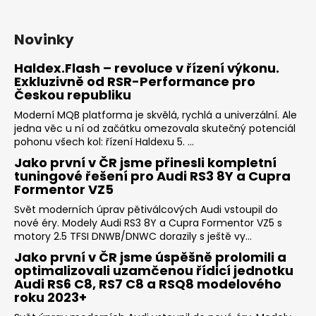
Novinky
Haldex.Flash – revoluce v řízení výkonu.
Exkluzivně od RSR-Performance pro
Českou republiku
Moderní MQB platforma je skvělá, rychlá a univerzální. Ale
jedna věc u ní od začátku omezovala skutečný potenciál
pohonu všech kol: řízení Haldexu 5. ...
Jako první v ČR jsme přinesli kompletní
tuningové řešení pro Audi RS3 8Y a Cupra
Formentor VZ5
Svět moderních úprav pětiválcových Audi vstoupil do
nové éry. Modely Audi RS3 8Y a Cupra Formentor VZ5 s
motory 2.5 TFSI DNWB/DNWC dorazily s ještě vy...
Jako první v ČR jsme úspěšně prolomili a
optimalizovali uzamčenou řídicí jednotku
Audi RS6 C8, RS7 C8 a RSQ8 modelového
roku 2023+