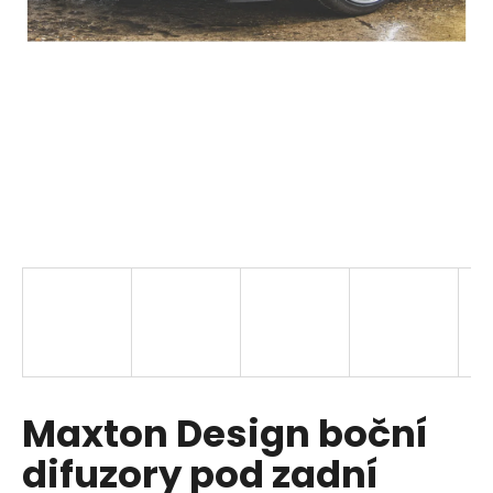
a
j
í
t
?
HLEDAT
D
o
p
Maxton Design boční
o
r
difuzory pod zadní
u