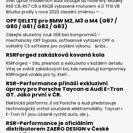
Svět úprav moderních Audi vstoupil do nové éry. Modely
RS6 C8, RS7 C8 a RSQ8 vybavené motorem 4.0 TFSI V8
Biturbo prošly v roce 2023 zásadní změnou — ...
OPF DELETE pro BMW M2, M3 a M4 (G87 /
G80 / G81 / G82 / G83)
Získejte skutečný zvuk S58 bez kompromisů –
mechanický OPF bypass, softwarové vyřazení OPF a
volitelný CS software pro zvýšení výkonu. &nbs...
RSRForged zakázková kovaná kola
RSRForged – Síla, přesnost a exkluzivita v každém detailu
Vítej ve světě zakázkových kol, kde neexistují kompromisy.
RSRForged vznikla pro ty, kteří ...
RSR-Performance přináší exkluzivní
úpravy pro Porsche Taycan a Audi E-Tron
GT. Jako první v ČR.
Elektrická platforma J1 od Porsche a Audi představuje
technologický vrchol současné elektromobility. Taycan i
E-Tron GT jsou úžasně rychlá auta, ale j...
RSR-Performance je oficiálním
distributorem ZAERO DESIGN v České