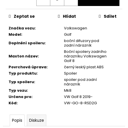
Zeptat se
Hlídat
Sdílet
Značka vozu
:
Volkswagen
Model
:
Golf
boční difuzory pod
Doplnění spoileru
:
zadní nárazník
Boční spoilery zadního
Maxton název
:
nárazníku Volkswagen
Golf 8
Povrchová úprava
:
černý lesklý plast ABS
Typ produktu
:
Spoiler
spoiler pod zadní
Typ spoileru
:
nárazník
Typ vozu
:
Mk8
Určeno pro
:
VW Golf 8 2019-
Kód
:
VW-GO-8-RSD2G
Popis
Diskuze