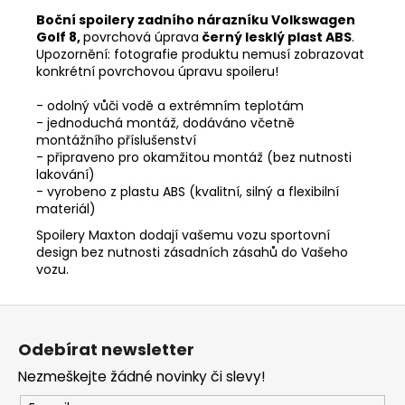
Boční spoilery zadního nárazníku Volkswagen
Golf 8,
povrchová úprava
černý lesklý plast ABS
.
Upozornění: fotografie produktu nemusí zobrazovat
konkrétní povrchovou úpravu spoileru!
- odolný vůči vodě a extrémním teplotám
- jednoduchá montáž, dodáváno včetně
montážního příslušenství
- připraveno pro okamžitou montáž (bez nutnosti
lakování)
- vyrobeno z plastu ABS (kvalitní, silný a flexibilní
materiál)
Spoilery Maxton dodají vašemu vozu sportovní
design bez nutnosti zásadních zásahů do Vašeho
vozu.
Z
á
Odebírat newsletter
p
Nezmeškejte žádné novinky či slevy!
a