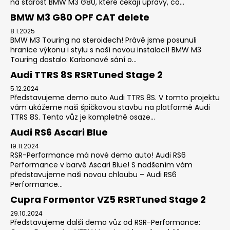
na starost BMW M3 G80, které čekají úpravy, co...
BMW M3 G80 OPF CAT delete
8.1.2025
BMW M3 Touring na steroidech! Právě jsme posunuli
hranice výkonu i stylu s naší novou instalací! BMW M3
Touring dostalo: Karbonové sání o...
Audi TTRS 8S RSRTuned Stage 2
5.12.2024
Představujeme demo auto Audi TTRS 8S. V tomto projektu
vám ukážeme naši špičkovou stavbu na platformě Audi
TTRS 8S. Tento vůz je kompletně osaze...
Audi RS6 Ascari Blue
19.11.2024
RSR-Performance má nové demo auto! Audi RS6
Performance v barvě Ascari Blue! S nadšením vám
představujeme naši novou chloubu – Audi RS6
Performance...
Cupra Formentor VZ5 RSRTuned Stage 2
29.10.2024
Představujeme další demo vůz od RSR-Performance: