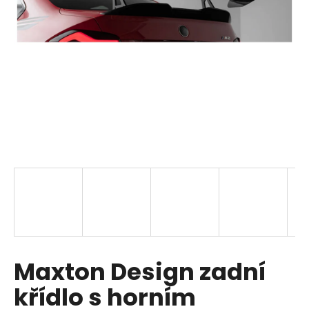
a
j
í
t
?
HLEDAT
D
o
p
Maxton Design zadní
o
r
křídlo s horním
u