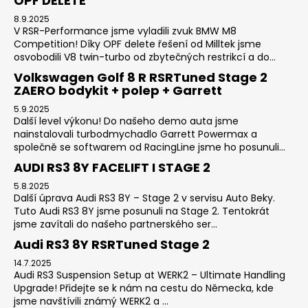
OPF DELETE
8.9.2025
V RSR-Performance jsme vyladili zvuk BMW M8
Competition! Díky OPF delete řešení od Milltek jsme
osvobodili V8 twin-turbo od zbytečných restrikcí a do...
Volkswagen Golf 8 R RSRTuned Stage 2
ZAERO bodykit + polep + Garrett
5.9.2025
Další level výkonu! Do našeho demo auta jsme
nainstalovali turbodmychadlo Garrett Powermax a
společně se softwarem od RacingLine jsme ho posunuli...
AUDI RS3 8Y FACELIFT I STAGE 2
5.8.2025
Další úprava Audi RS3 8Y – Stage 2 v servisu Auto Beky.
Tuto Audi RS3 8Y jsme posunuli na Stage 2. Tentokrát
jsme zavítali do našeho partnerského ser...
Audi RS3 8Y RSRTuned Stage 2
14.7.2025
Audi RS3 Suspension Setup at WERK2 – Ultimate Handling
Upgrade! Přidejte se k nám na cestu do Německa, kde
jsme navštívili známý WERK2 a ...