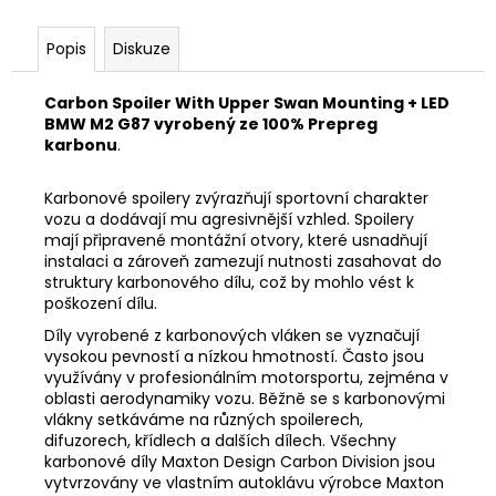
Popis
Diskuze
Carbon Spoiler With Upper Swan Mounting + LED
BMW M2 G87 vyrobený ze 100% Prepreg
karbonu
.
Karbonové spoilery zvýrazňují sportovní charakter
vozu a dodávají mu agresivnější vzhled. Spoilery
mají připravené montážní otvory, které usnadňují
instalaci a zároveň zamezují nutnosti zasahovat do
struktury karbonového dílu, což by mohlo vést k
poškození dílu.
Díly vyrobené z karbonových vláken se vyznačují
vysokou pevností a nízkou hmotností. Často jsou
využívány v profesionálním motorsportu, zejména v
oblasti aerodynamiky vozu. Běžně se s karbonovými
vlákny setkáváme na různých spoilerech,
difuzorech, křídlech a dalších dílech. Všechny
karbonové díly Maxton Design Carbon Division jsou
vytvrzovány ve vlastním autoklávu výrobce Maxton