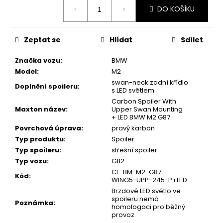
Měrná
DO KOŠÍKU
cena:
Zeptat se
Hlídat
Sdílet
Značka vozu
:
BMW
Model
:
M2
swan-neck zadní křídlo
Doplnění spoileru
:
s LED světlem
Carbon Spoiler With
Maxton název
:
Upper Swan Mounting
+ LED BMW M2 G87
Povrchová úprava
:
pravý karbon
Typ produktu
:
Spoiler
Typ spoileru
:
střešní spoiler
Typ vozu
:
G82
CF-BM-M2-G87-
Kód
:
WING5-UPP-245-P+LED
Brzdové LED světlo ve
spoileru nemá
Poznámka
:
homologaci pro běžný
provoz.