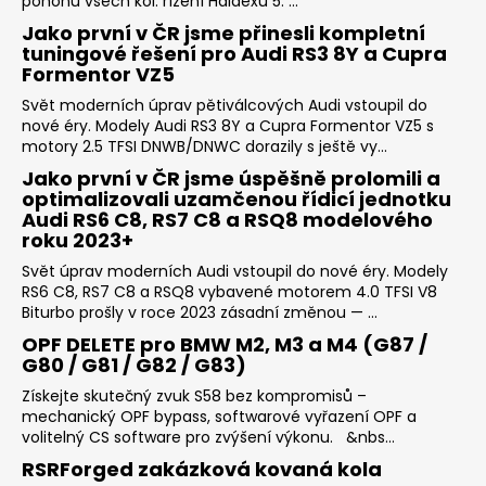
pohonu všech kol: řízení Haldexu 5. ...
Jako první v ČR jsme přinesli kompletní
tuningové řešení pro Audi RS3 8Y a Cupra
Formentor VZ5
Svět moderních úprav pětiválcových Audi vstoupil do
nové éry. Modely Audi RS3 8Y a Cupra Formentor VZ5 s
motory 2.5 TFSI DNWB/DNWC dorazily s ještě vy...
Jako první v ČR jsme úspěšně prolomili a
optimalizovali uzamčenou řídicí jednotku
Audi RS6 C8, RS7 C8 a RSQ8 modelového
roku 2023+
Svět úprav moderních Audi vstoupil do nové éry. Modely
RS6 C8, RS7 C8 a RSQ8 vybavené motorem 4.0 TFSI V8
Biturbo prošly v roce 2023 zásadní změnou — ...
OPF DELETE pro BMW M2, M3 a M4 (G87 /
G80 / G81 / G82 / G83)
Získejte skutečný zvuk S58 bez kompromisů –
mechanický OPF bypass, softwarové vyřazení OPF a
volitelný CS software pro zvýšení výkonu. &nbs...
RSRForged zakázková kovaná kola