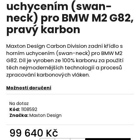
č
uchycením (swan-
u
neck) pro BMW M2 G82,
j
e
pravý karbon
m
e
Maxton Design Carbon Division zadní křídlo s
horním uchycením (swan-neck) pro BMW M2
REVO
LOGO
G82. Díl je vyroben ze 100% karbonu za použití
SAMOLEPKA
těch nejmodernějších technologií a procesů
205
zpracování karbonových vláken.
Kč
Možnosti doručení
Na dotaz
Kód:
1108592
Značka:
Maxton Design
99 640 Kč