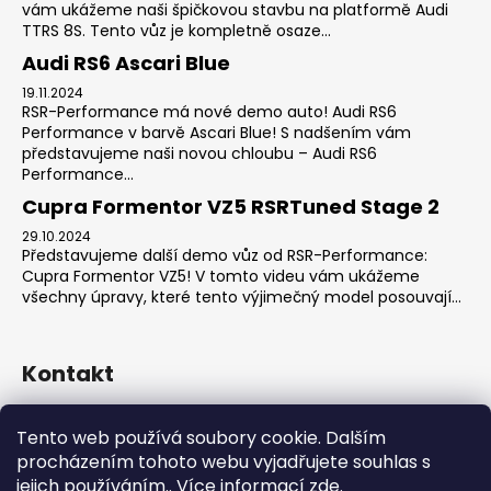
vám ukážeme naši špičkovou stavbu na platformě Audi
TTRS 8S. Tento vůz je kompletně osaze...
Audi RS6 Ascari Blue
19.11.2024
RSR-Performance má nové demo auto! Audi RS6
Performance v barvě Ascari Blue! S nadšením vám
představujeme naši novou chloubu – Audi RS6
Performance...
Cupra Formentor VZ5 RSRTuned Stage 2
29.10.2024
Představujeme další demo vůz od RSR-Performance:
Cupra Formentor VZ5! V tomto videu vám ukážeme
všechny úpravy, které tento výjimečný model posouvají...
Kontakt
sales
@
rsr-performance.cz
Tento web používá soubory cookie. Dalším
728737662
procházením tohoto webu vyjadřujete souhlas s
https://www.facebook.com/RSRCzech/
jejich používáním.. Více informací
zde
.