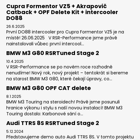
Cupra Formentor VZ5 + Akrapovič
Catback + OPF Delete Kit + intercooler
DO88
26.6.2025
První DO88 intercooler pro Cupra Formentor VZ5 je na
místě! 26.06.2025 V RSR-Performance jsme právě
nainstalovali vůbec první intercool...
BMW M3 G80 RSRTuned Stage 2
10.4.2025
V RSR-Performance se po novém roce rozhodně
nenudíme! Nový rok, nový projekt – tentokrát si bereme
na starost BMW M3 G80, které čekají úpravy, co...
BMW M3 G80 OPF CAT delete
8.1.2025
BMW M3 Touring na steroidech! Právě jsme posunuli
hranice výkonu i stylu s naší novou instalací! BMW M3
Touring dostalo: Karbonové sání o...
Audi TTRS 8S RSRTuned Stage 2
5.12.2024
Představujeme demo auto Audi TTRS 8S. V tomto projektu