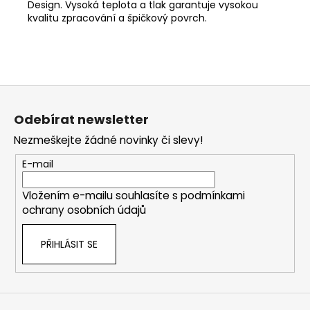
Design. Vysoká teplota a tlak garantuje vysokou
kvalitu zpracování a špičkový povrch.
Z
á
Odebírat newsletter
p
Nezmeškejte žádné novinky či slevy!
a
t
E-mail
í
Vložením e-mailu souhlasíte s
podmínkami
ochrany osobních údajů
PŘIHLÁSIT SE