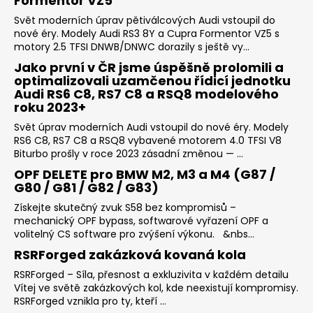
Formentor VZ5
Svět moderních úprav pětiválcových Audi vstoupil do
nové éry. Modely Audi RS3 8Y a Cupra Formentor VZ5 s
motory 2.5 TFSI DNWB/DNWC dorazily s ještě vy...
Jako první v ČR jsme úspěšně prolomili a
optimalizovali uzamčenou řídicí jednotku
Audi RS6 C8, RS7 C8 a RSQ8 modelového
roku 2023+
Svět úprav moderních Audi vstoupil do nové éry. Modely
RS6 C8, RS7 C8 a RSQ8 vybavené motorem 4.0 TFSI V8
Biturbo prošly v roce 2023 zásadní změnou — ...
OPF DELETE pro BMW M2, M3 a M4 (G87 /
G80 / G81 / G82 / G83)
Získejte skutečný zvuk S58 bez kompromisů –
mechanický OPF bypass, softwarové vyřazení OPF a
volitelný CS software pro zvýšení výkonu. &nbs...
RSRForged zakázková kovaná kola
RSRForged – Síla, přesnost a exkluzivita v každém detailu
Vítej ve světě zakázkových kol, kde neexistují kompromisy.
RSRForged vznikla pro ty, kteří ...