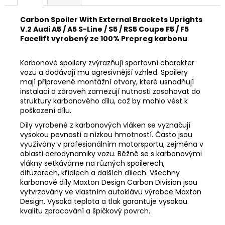
Carbon Spoiler With External Brackets Uprights
V.2 Audi A5 / A5 S-Line / S5 / RS5 Coupe F5 / F5
Facelift vyrobený ze 100% Prepreg karbonu
.
Karbonové spoilery zvýrazňují sportovní charakter
vozu a dodávají mu agresivnější vzhled. Spoilery
mají připravené montážní otvory, které usnadňují
instalaci a zároveň zamezují nutnosti zasahovat do
struktury karbonového dílu, což by mohlo vést k
poškození dílu.
Díly vyrobené z karbonových vláken se vyznačují
vysokou pevností a nízkou hmotností. Často jsou
využívány v profesionálním motorsportu, zejména v
oblasti aerodynamiky vozu. Běžně se s karbonovými
vlákny setkáváme na různých spoilerech,
difuzorech, křídlech a dalších dílech. Všechny
karbonové díly Maxton Design Carbon Division jsou
vytvrzovány ve vlastním autoklávu výrobce Maxton
Design. Vysoká teplota a tlak garantuje vysokou
kvalitu zpracování a špičkový povrch.