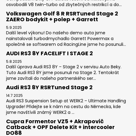
osvobodili V8 twin-turbo od zbytečných restrikcí a do...
Volkswagen Golf 8 R RSRTuned Stage 2
ZAERO bodykit + polep + Garrett
5.9.2025
Další level výkonu! Do našeho demo auta jsme
nainstalovali turbodmychadlo Garrett Powermax a
společně se softwarem od RacingLine jsme ho posunuli...
AUDI RS3 8Y FACELIFT I STAGE 2
5.8.2025
Další úprava Audi RS3 8Y – Stage 2 v servisu Auto Beky.
Tuto Audi RS3 8Y jsme posunuli na Stage 2. Tentokrát
jsme zavítali do našeho partnerského ser...
Audi RS3 8Y RSRTuned Stage 2
14.7.2025
Audi RS3 Suspension Setup at WERK2 – Ultimate Handling
Upgrade! Přidejte se k nám na cestu do Německa, kde
jsme navštívili známý WERK2 a ...
Cupra Formentor VZ5 + Akrapovič
Catback + OPF Delete Kit + intercooler
DO88