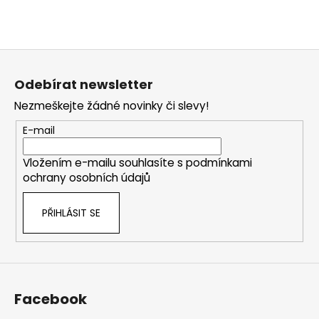
Z
á
Odebírat newsletter
p
Nezmeškejte žádné novinky či slevy!
a
t
E-mail
í
Vložením e-mailu souhlasíte s
podmínkami
ochrany osobních údajů
PŘIHLÁSIT SE
Facebook