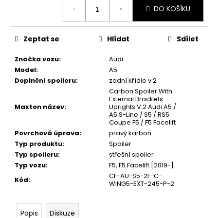
Měrná
DO KOŠÍKU
cena:
Zeptat se
Hlídat
Sdílet
Značka vozu
:
Audi
Model
:
A5
Doplnění spoileru
:
zadní křídlo v.2
Carbon Spoiler With
External Brackets
Maxton název
:
Uprights V.2 Audi A5 /
A5 S-Line / S5 / RS5
Coupe F5 / F5 Facelift
Povrchová úprava
:
pravý karbon
Typ produktu
:
Spoiler
Typ spoileru
:
střešní spoiler
Typ vozu
:
F5, F5 Facelift [2019-]
CF-AU-S5-2F-C-
Kód
:
WING5-EXT-245-P-2
Popis
Diskuze