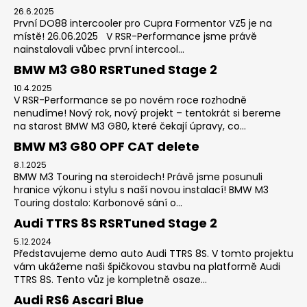
26.6.2025
První DO88 intercooler pro Cupra Formentor VZ5 je na
místě! 26.06.2025 V RSR-Performance jsme právě
nainstalovali vůbec první intercool...
BMW M3 G80 RSRTuned Stage 2
10.4.2025
V RSR-Performance se po novém roce rozhodně
nenudíme! Nový rok, nový projekt – tentokrát si bereme
na starost BMW M3 G80, které čekají úpravy, co...
BMW M3 G80 OPF CAT delete
8.1.2025
BMW M3 Touring na steroidech! Právě jsme posunuli
hranice výkonu i stylu s naší novou instalací! BMW M3
Touring dostalo: Karbonové sání o...
Audi TTRS 8S RSRTuned Stage 2
5.12.2024
Představujeme demo auto Audi TTRS 8S. V tomto projektu
vám ukážeme naši špičkovou stavbu na platformě Audi
TTRS 8S. Tento vůz je kompletně osaze...
Audi RS6 Ascari Blue