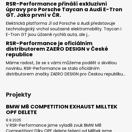
RSR-Performance přináší exkluzivní
úpravy pro Porsche Taycan a Audi E-Tron
GT. Jako první v ČR.
Elektrická platforma J1 od Porsche a Audi představuje
technologický vrchol současné elektromobility. Taycan i
E-Tron GT jsou úžasně rychlá auta, ale j...
RSR-Performance je oficiálním
distributorem ZAERO DESIGN v České
republice
Máme radost, že se s vámi můžeme podělit o skvělou
novinku. RSR-Performance se stala oficiálním
distributorem značky ZAERO DESIGN pro Českou republiku...
Projekty
BMW M8 COMPETITION EXHAUST MILLTEK
OPF DELETE
8.9.2025
V RSR-Performance jsme vyladili zvuk BMW M8
Competition! Díky OPF delete řešení od Milltek jsme