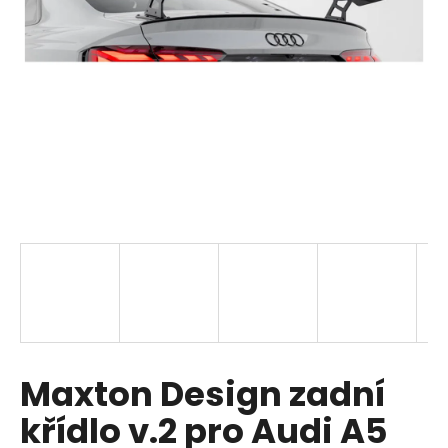
a
j
í
t
?
HLEDAT
D
o
p
Maxton Design zadní
o
r
křídlo v.2 pro Audi A5
u