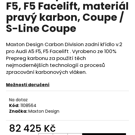
č
F5, F5 Facelift, materiál
u
pravý karbon, Coupe /
j
e
S-Line Coupe
m
e
Maxton Design Carbon Division zadní křídlo v.2
pro Audi A5 F5, F5 Facelift . Vyrobeno ze 100%
NGK
ČERVENÝ
Prepreg karbonu za použití těch
ZAPALOVACÍ
nejmodernějších technologií a procesů
MODUL
zpracování karbonových vláken.
2.0TFSI
2.0TSI
EA113
Možnosti doručení
EA888.1/2
2.5TFSI
Na dotaz
849
Kód:
1108564
Kč
Značka:
Maxton Design
82 425 Kč