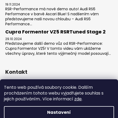
19.11.2024
RSR-Performance má nové demo auto! Audi RS6
Performance v barvě Ascari Blue! S nadšením vám
představujeme naši novou chloubu – Audi RS6
Performance...
Cupra Formentor VZ5 RSRTuned Stage 2
29.10.2024
Představujeme další demo vůz od RSR-Performance:
Cupra Formentor VZ5! V tomto videu vám ukážeme
všechny úpravy, které tento výjimečný model posouvají...
Kontakt
sales
@
rsr-performance.cz
Tento web používá soubory cookie. Dalším
728737662
procházením tohoto webu vyjadřujete souhlas s
https://www.facebook.com/RSRCzech/
jejich používáním.. Více informací
zde
.
rsrperformance
Nastavení
Vytvořil Shoptet