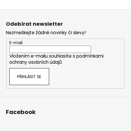
Z
á
Odebírat newsletter
p
Nezmeškejte žádné novinky či slevy!
a
t
E-mail
í
Vložením e-mailu souhlasíte s
podmínkami
ochrany osobních údajů
PŘIHLÁSIT SE
Facebook