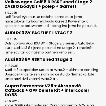
Volkswagen Golf 8 R RSRTuned Stage 2
ZAERO bodykit + polep + Garrett
5.9.2025
Další level výkonu! Do našeho demo auta jsme
nainstalovali turbodmychadlo Garrett Powermax a
společně se softwarem od RacingLine jsme ho posunuli...
AUDI RS3 8Y FACELIFT I STAGE 2
5.8.2025
Další úprava Audi RS3 8Y – Stage 2 v servisu Auto Beky.
Tuto Audi RS3 8Y jsme posunuli na Stage 2. Tentokrát
jsme zavítali do našeho partnerského ser...
Audi RS3 8Y RSRTuned Stage 2
14.7.2025
Audi RS3 Suspension Setup at WERK2 – Ultimate Handling
Upgrade! Přidejte se k nám na cestu do Německa, kde
jsme navštívili známý WERK2 a ...
Cupra Formentor VZ5 + Akrapovič
Catback + OPF Delete Kit + intercooler
DO88
26.6.2025
První DO88 intercooler pro Cupra Formentor VZ5 je na