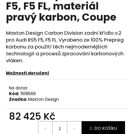
č
F5, F5 FL, materiál
u
pravý karbon, Coupe
j
e
m
Maxton Design Carbon Division zadní křídlo v.2
e
pro Audi RS5 F5, F5 FL. Vyrobeno ze 100% Prepreg
karbonu za použití těch nejmodernějších
RSR-
technologií a procesů zpracování karbonových
PERFORMANCE
vláken.
DÁRKOVÝ
POUKAZ
VOUCHER
Možnosti doručení
ON-
LINE
Na dotaz
100
Kód:
1108566
Kč
Značka:
Maxton Design
82 425 Kč
Měrná
DO KOŠÍKU
cena: