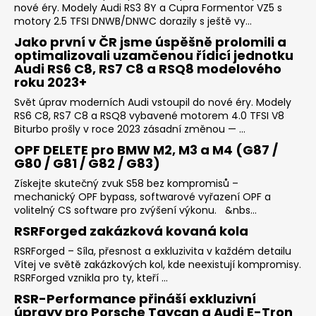
nové éry. Modely Audi RS3 8Y a Cupra Formentor VZ5 s
motory 2.5 TFSI DNWB/DNWC dorazily s ještě vy...
Jako první v ČR jsme úspěšně prolomili a
optimalizovali uzamčenou řídicí jednotku
Audi RS6 C8, RS7 C8 a RSQ8 modelového
roku 2023+
Svět úprav moderních Audi vstoupil do nové éry. Modely
RS6 C8, RS7 C8 a RSQ8 vybavené motorem 4.0 TFSI V8
Biturbo prošly v roce 2023 zásadní změnou — ...
OPF DELETE pro BMW M2, M3 a M4 (G87 /
G80 / G81 / G82 / G83)
Získejte skutečný zvuk S58 bez kompromisů –
mechanický OPF bypass, softwarové vyřazení OPF a
volitelný CS software pro zvýšení výkonu. &nbs...
RSRForged zakázková kovaná kola
RSRForged – Síla, přesnost a exkluzivita v každém detailu
Vítej ve světě zakázkových kol, kde neexistují kompromisy.
RSRForged vznikla pro ty, kteří ...
RSR-Performance přináší exkluzivní
úpravy pro Porsche Taycan a Audi E-Tron