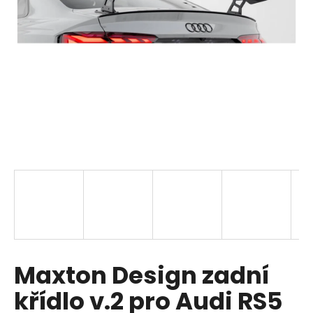
a
j
í
t
?
HLEDAT
D
o
p
Maxton Design zadní
o
r
křídlo v.2 pro Audi RS5
u