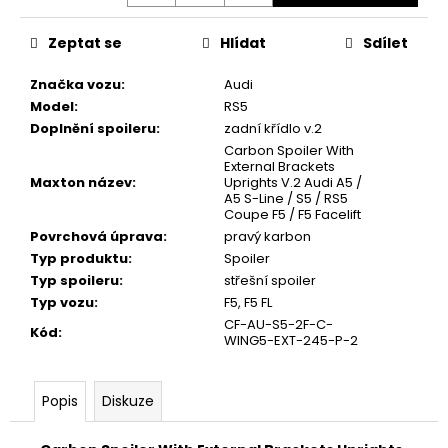
Zeptat se
Hlídat
Sdílet
Značka vozu
:
Audi
Model
:
RS5
Doplnění spoileru
:
zadní křídlo v.2
Carbon Spoiler With
External Brackets
Maxton název
:
Uprights V.2 Audi A5 /
A5 S-Line / S5 / RS5
Coupe F5 / F5 Facelift
Povrchová úprava
:
pravý karbon
Typ produktu
:
Spoiler
Typ spoileru
:
střešní spoiler
Typ vozu
:
F5, F5 FL
CF-AU-S5-2F-C-
Kód
:
WING5-EXT-245-P-2
Popis
Diskuze