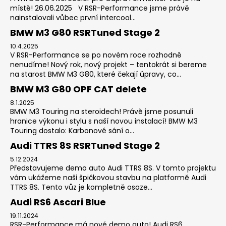
místě! 26.06.2025 V RSR-Performance jsme právě
nainstalovali vůbec první intercool...
BMW M3 G80 RSRTuned Stage 2
10.4.2025
V RSR-Performance se po novém roce rozhodně
nenudíme! Nový rok, nový projekt – tentokrát si bereme
na starost BMW M3 G80, které čekají úpravy, co...
BMW M3 G80 OPF CAT delete
8.1.2025
BMW M3 Touring na steroidech! Právě jsme posunuli
hranice výkonu i stylu s naší novou instalací! BMW M3
Touring dostalo: Karbonové sání o...
Audi TTRS 8S RSRTuned Stage 2
5.12.2024
Představujeme demo auto Audi TTRS 8S. V tomto projektu
vám ukážeme naši špičkovou stavbu na platformě Audi
TTRS 8S. Tento vůz je kompletně osaze...
Audi RS6 Ascari Blue
19.11.2024
RSR-Performance má nové demo auto! Audi RS6