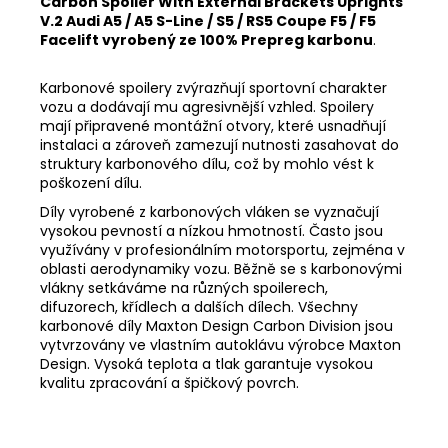
Carbon Spoiler With External Brackets Uprights
V.2 Audi A5 / A5 S-Line / S5 / RS5 Coupe F5 / F5
Facelift vyrobený ze 100% Prepreg karbonu
.
Karbonové spoilery zvýrazňují sportovní charakter
vozu a dodávají mu agresivnější vzhled. Spoilery
mají připravené montážní otvory, které usnadňují
instalaci a zároveň zamezují nutnosti zasahovat do
struktury karbonového dílu, což by mohlo vést k
poškození dílu.
Díly vyrobené z karbonových vláken se vyznačují
vysokou pevností a nízkou hmotností. Často jsou
využívány v profesionálním motorsportu, zejména v
oblasti aerodynamiky vozu. Běžně se s karbonovými
vlákny setkáváme na různých spoilerech,
difuzorech, křídlech a dalších dílech. Všechny
karbonové díly Maxton Design Carbon Division jsou
vytvrzovány ve vlastním autoklávu výrobce Maxton
Design. Vysoká teplota a tlak garantuje vysokou
kvalitu zpracování a špičkový povrch.