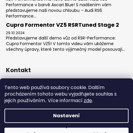
Performance v barvě Ascari Blue! S nadšením vám
představujeme naši novou chloubu – Audi RS6
Performance...
Cupra Formentor VZ5 RSRTuned Stage 2
29.10.2024
Představujeme další demo vůz od RSR-Performance:
Cupra Formentor VZ5! V tomto videu vám ukážeme
všechny úpravy, které tento výjimečný model posouvají...
Kontakt
sales
@
rsr-performance.cz
Tento web používá soubory cookie. Dalším
728737662
procházením tohoto webu vyjadřujete souhlas s
https://www.facebook.com/RSRCzech/
jejich používáním.. Více informací
zde
.
rsrperformance
Nastavení
Vytvořil Shoptet
Copyright 2026
RSR-Performance
. Všechna práva