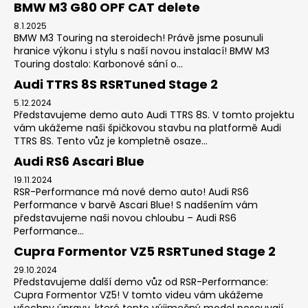
BMW M3 G80 OPF CAT delete
8.1.2025
BMW M3 Touring na steroidech! Právě jsme posunuli
hranice výkonu i stylu s naší novou instalací! BMW M3
Touring dostalo: Karbonové sání o...
Audi TTRS 8S RSRTuned Stage 2
5.12.2024
Představujeme demo auto Audi TTRS 8S. V tomto projektu
vám ukážeme naši špičkovou stavbu na platformě Audi
TTRS 8S. Tento vůz je kompletně osaze...
Audi RS6 Ascari Blue
19.11.2024
RSR-Performance má nové demo auto! Audi RS6
Performance v barvě Ascari Blue! S nadšením vám
představujeme naši novou chloubu – Audi RS6
Performance...
Cupra Formentor VZ5 RSRTuned Stage 2
29.10.2024
Představujeme další demo vůz od RSR-Performance:
Cupra Formentor VZ5! V tomto videu vám ukážeme
všechny úpravy, které tento výjimečný model posouvají...