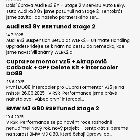
Další úprava Audi RS3 8Y – Stage 2 v servisu Auto Beky.
Tuto Audi RS3 8Y jsme posunuli na Stage 2. Tentokrát
jsme zavítali do našeho partnerského ser...
Audi RS3 8Y RSRTuned Stage 2
14.7.2025
Audi RS3 Suspension Setup at WERK2 – Ultimate Handling
Upgrade! Přidejte se k nám na cestu do Německa, kde
jsme navštívili známý WERK2 a ...
Cupra Formentor VZ5 + Akrapovič
Catback + OPF Delete Kit + intercooler
DO88
26.6.2025
První DO88 intercooler pro Cupra Formentor VZ5 je na
místě! 26.06.2025 V RSR-Performance jsme právě
nainstalovali vůbec první intercool...
BMW M3 G80 RSRTuned Stage 2
10.4.2025
V RSR-Performance se po novém roce rozhodně
nenudíme! Nový rok, nový projekt – tentokrát si bereme
na starost BMW M3 G80, které čekají úpravy, co...