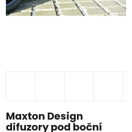
a
j
í
t
?
HLEDAT
D
o
p
Maxton Design
o
r
difuzory pod boční
u