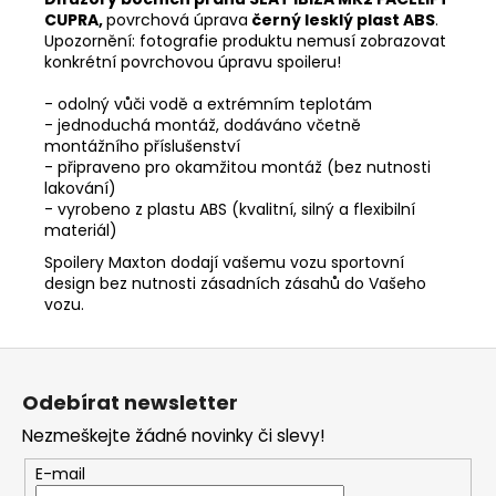
CUPRA,
povrchová úprava
černý lesklý plast ABS
.
Upozornění: fotografie produktu nemusí zobrazovat
konkrétní povrchovou úpravu spoileru!
- odolný vůči vodě a extrémním teplotám
- jednoduchá montáž, dodáváno včetně
montážního příslušenství
- připraveno pro okamžitou montáž (bez nutnosti
lakování)
- vyrobeno z plastu ABS (kvalitní, silný a flexibilní
materiál)
Spoilery Maxton dodají vašemu vozu sportovní
design bez nutnosti zásadních zásahů do Vašeho
vozu.
Z
á
Odebírat newsletter
p
Nezmeškejte žádné novinky či slevy!
a
t
E-mail