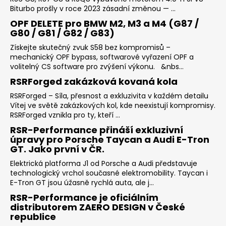
Biturbo prošly v roce 2023 zásadní změnou — ...
OPF DELETE pro BMW M2, M3 a M4 (G87 /
G80 / G81 / G82 / G83)
Získejte skutečný zvuk S58 bez kompromisů –
mechanický OPF bypass, softwarové vyřazení OPF a
volitelný CS software pro zvýšení výkonu. &nbs...
RSRForged zakázková kovaná kola
RSRForged – Síla, přesnost a exkluzivita v každém detailu
Vítej ve světě zakázkových kol, kde neexistují kompromisy.
RSRForged vznikla pro ty, kteří ...
RSR-Performance přináší exkluzivní
úpravy pro Porsche Taycan a Audi E-Tron
GT. Jako první v ČR.
Elektrická platforma J1 od Porsche a Audi představuje
technologický vrchol současné elektromobility. Taycan i
E-Tron GT jsou úžasně rychlá auta, ale j...
RSR-Performance je oficiálním
distributorem ZAERO DESIGN v České
republice