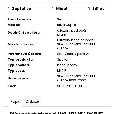
Zeptat se
Hlídat
Sdílet
Značka vozu
:
Seat
Model
:
Ibiza Cupra
difuzory pod boční
Doplnění spoileru
:
prahy
Difuzory bočních prahů
Maxton název
:
SEAT IBIZA MK2 FACELIFT
CUPRA
Povrchová úprava
:
černý lesklý plast ABS
Typ produktu
:
Spoiler
Typ spoileru
:
boční prahy
Typ vozu
:
Mk2 FL
SEAT IBIZA MK2 FACELIFT
Určeno pro
:
CUPRA 1999-2002
Kód
:
SE-IB-2F-CU-SD1G
Popis
Diskuze
Difuzory bočních prahů SEAT IBIZA MK2 FACELIFT