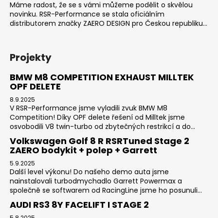
Máme radost, že se s vámi můžeme podělit o skvělou
novinku. RSR-Performance se stala oficiálním
distributorem značky ZAERO DESIGN pro Českou republiku...
Projekty
BMW M8 COMPETITION EXHAUST MILLTEK
OPF DELETE
8.9.2025
V RSR-Performance jsme vyladili zvuk BMW M8
Competition! Díky OPF delete řešení od Milltek jsme
osvobodili V8 twin-turbo od zbytečných restrikcí a do...
Volkswagen Golf 8 R RSRTuned Stage 2
ZAERO bodykit + polep + Garrett
5.9.2025
Další level výkonu! Do našeho demo auta jsme
nainstalovali turbodmychadlo Garrett Powermax a
společně se softwarem od RacingLine jsme ho posunuli...
AUDI RS3 8Y FACELIFT I STAGE 2
5.8.2025