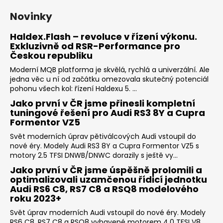
Novinky
Haldex.Flash – revoluce v řízení výkonu.
Exkluzivně od RSR-Performance pro
Českou republiku
Moderní MQB platforma je skvělá, rychlá a univerzální. Ale
jedna věc u ní od začátku omezovala skutečný potenciál
pohonu všech kol: řízení Haldexu 5. ...
Jako první v ČR jsme přinesli kompletní
tuningové řešení pro Audi RS3 8Y a Cupra
Formentor VZ5
Svět moderních úprav pětiválcových Audi vstoupil do
nové éry. Modely Audi RS3 8Y a Cupra Formentor VZ5 s
motory 2.5 TFSI DNWB/DNWC dorazily s ještě vy...
Jako první v ČR jsme úspěšně prolomili a
optimalizovali uzamčenou řídicí jednotku
Audi RS6 C8, RS7 C8 a RSQ8 modelového
roku 2023+
Svět úprav moderních Audi vstoupil do nové éry. Modely
RS6 C8, RS7 C8 a RSQ8 vybavené motorem 4.0 TFSI V8