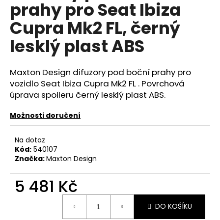
č
prahy pro Seat Ibiza
u
Cupra Mk2 FL, černý
j
e
lesklý plast ABS
m
e
Maxton Design difuzory pod boční prahy pro
vozidlo Seat Ibiza Cupra Mk2 FL . Povrchová
NGK
ČERVENÝ
úprava spoileru černý lesklý plast ABS.
ZAPALOVACÍ
MODUL
Možnosti doručení
2.0TFSI
2.0TSI
EA113
Na dotaz
EA888.1/2
Kód:
540107
2.5TFSI
Značka:
Maxton Design
849
Kč
5 481 Kč
Měrná
DO KOŠÍKU
cena: