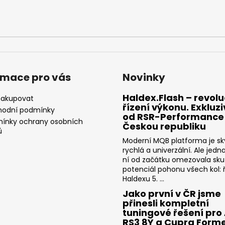
rmace pro vás
Novinky
Haldex.Flash – revolu
nakupovat
řízení výkonu. Exkluz
odní podmínky
od RSR-Performance
ínky ochrany osobních
Českou republiku
ů
Moderní MQB platforma je sk
rychlá a univerzální. Ale jedn
ní od začátku omezovala sk
potenciál pohonu všech kol: ř
Haldexu 5. ...
Jako první v ČR jsme
přinesli kompletní
tuningové řešení pro
RS3 8Y a Cupra Form