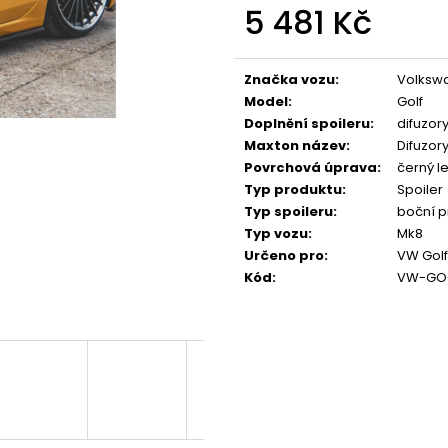
NGK ČERVENÝ ZAPALOVACÍ MODUL
APR SPORTOVNÍ
5 481 Kč
2.0TFSI 2.0TSI EA113 EA888.1/2 2.5TFSI
2.0TSI 2.5TFSI A 
Měrná
849 Kč
1 490 Kč
cena:
Značka vozu
:
Volksw
Model
:
Golf
Doplnění spoileru
:
difuzor
Maxton název
:
Difuzor
Povrchová úprava
:
černý le
Typ produktu
:
Spoiler
Typ spoileru
:
boční p
Typ vozu
:
Mk8
Určeno pro
:
VW Golf
Kód
:
VW-GO