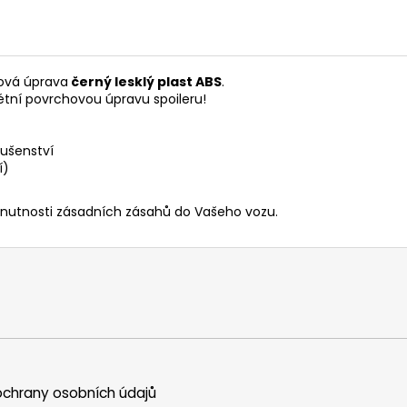
ová úprava
černý lesklý plast ABS
.
étní povrchovou úpravu spoileru!
ušenství
í)
 nutnosti zásadních zásahů do Vašeho vozu.
chrany osobních údajů