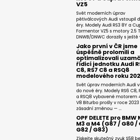
VZ5
Svět moderních úprav
pětiválcových Audi vstoupil 
éry. Modely Audi RS3 8Y a Cu
Formentor VZ5 s motory 2.5 T
DNWB/DNWC dorazily s ještě v
Jako první v ČR jsme
úspěšně prolomili a
optimalizovali uzam
řídicí jednotku Audi 
C8, RS7 C8 a RSQ8
modelového roku 20
Svět úprav moderních Audi v
do nové éry. Modely RS6 C8,
a RSQ8 vybavené motorem 4
V8 Biturbo prošly v roce 2023
zásadní změnou — ...
OPF DELETE pro BMW 
M3 a M4 (G87 / G80 / 
G82 / G83)
Získejte skutečný zvuk S58 b