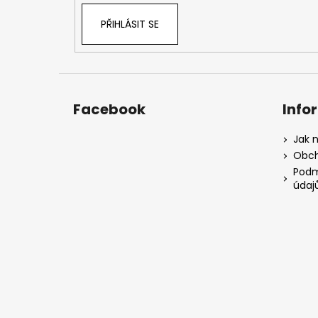
PŘIHLÁSIT SE
Facebook
Info
Jak 
Obch
Podm
údaj