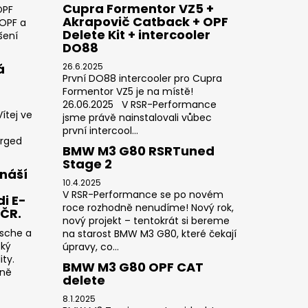
Cupra Formentor VZ5 +
OPF
Akrapovič Catback + OPF
 OPF a
Delete Kit + intercooler
šení
DO88
á
26.6.2025
První DO88 intercooler pro Cupra
Formentor VZ5 je na místě!
26.06.2025 V RSR-Performance
ítej ve
jsme právě nainstalovali vůbec
první intercool...
orged
BMW M3 G80 RSRTuned
Stage 2
náší
10.4.2025
V RSR-Performance se po novém
i E-
roce rozhodně nenudíme! Nový rok,
 ČR.
nový projekt – tentokrát si bereme
rsche a
na starost BMW M3 G80, které čekají
cký
úpravy, co...
ty.
BMW M3 G80 OPF CAT
sně
delete
8.1.2025