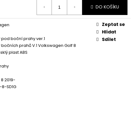
 ZAPALOVACÍ MODUL
DALŠÍ
DO KOŠÍKU
Zeptat se
agen
Hlídat
y pod boční prahy ver.1
Sdílet
y bočních prahů V.1 Volkswagen Golf 8
sklý plast ABS
rahy
 8 2019-
-8-SD1G