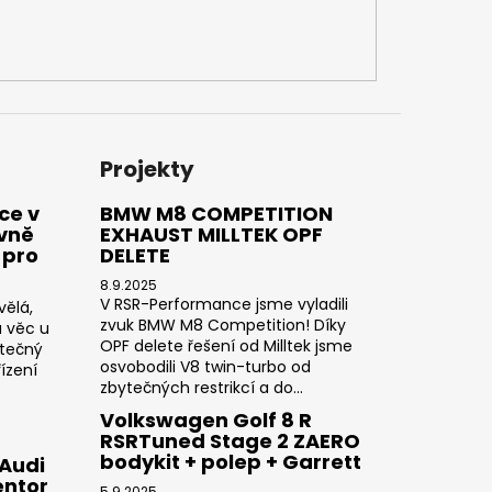
Projekty
ce v
BMW M8 COMPETITION
ivně
EXHAUST MILLTEK OPF
 pro
DELETE
8.9.2025
V RSR-Performance jsme vyladili
vělá,
zvuk BMW M8 Competition! Díky
a věc u
OPF delete řešení od Milltek jsme
utečný
osvobodili V8 twin-turbo od
ízení
zbytečných restrikcí a do...
Volkswagen Golf 8 R
RSRTuned Stage 2 ZAERO
bodykit + polep + Garrett
 Audi
entor
5.9.2025