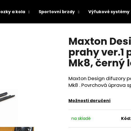
ozky a kola
Sportovní brzdy
Výfukové systémy
Co potřebujete najít?
Maxton Desi
prahy ver.1
HLEDAT
Mk8, černý l
Maxton Design difuzory po
Doporučujeme
Mk8 . Povrchová úprava sp
Možnosti doručení
na skladě
Kód: