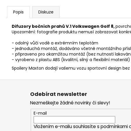
Popis
Diskuze
Difuzory bočních prahů V.1 Volkswagen Golf 8,
povrch
Upozornění: fotografie produktu nemusí zobrazovat konkr
- odolný vůči vodě a extrémním teplotám
- jednoduchá montáž, dodáváno včetně montážního přísl
- připraveno pro okamžitou montáž (bez nutnosti lakován
- vyrobeno z plastu ABS (kvalitní, silný a flexibilní materiál)
Spoilery Maxton dodají vašemu vozu sportovní design bez
Z
á
Odebírat newsletter
p
Nezmeškejte žádné novinky či slevy!
a
t
E-mail
í
Vložením e-mailu souhlasíte s
podmínkami o