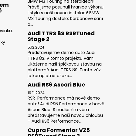
BMW M3 Touring na steroidech!
rem
Právě jsme posunuli hranice výkonu
é
i stylu s naší novou instalací! BMW
M3 Touring dostalo: Karbonové sání
o...
vinku.
Audi TTRS 8S RSRTuned
Stage 2
čky
5.12.2024
Představujeme demo auto Audi
TTRS 8S. V tomto projektu vám
ukážeme naši špičkovou stavbu na
platformě Audi TTRS 8S. Tento vůz
je kompletně osaze...
Audi RS6 Ascari Blue
19.11.2024
RSR-Performance má nové demo
auto! Audi RS6 Performance v barvě
Ascari Blue! S nadšením vám
představujeme naši novou chloubu
– Audi RS6 Performance...
Cupra Formentor VZ5
RSRTuned Stage 2