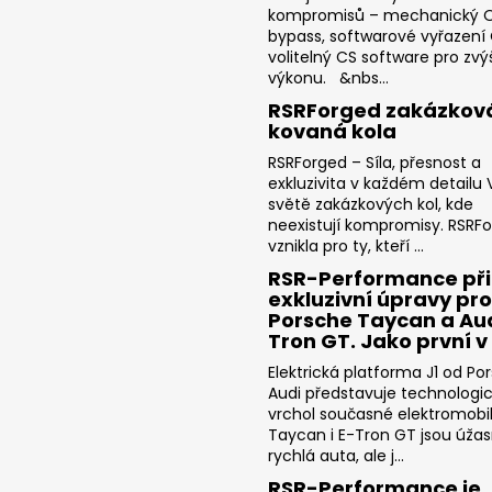
kompromisů – mechanický 
bypass, softwarové vyřazení
volitelný CS software pro zvý
výkonu. &nbs...
RSRForged zakázkov
kovaná kola
RSRForged – Síla, přesnost a
exkluzivita v každém detailu V
světě zakázkových kol, kde
neexistují kompromisy. RSRF
vznikla pro ty, kteří ...
RSR-Performance při
exkluzivní úpravy pro
Porsche Taycan a Aud
Tron GT. Jako první v
Elektrická platforma J1 od Po
Audi představuje technologi
vrchol současné elektromobili
Taycan i E-Tron GT jsou úža
rychlá auta, ale j...
RSR-Performance je