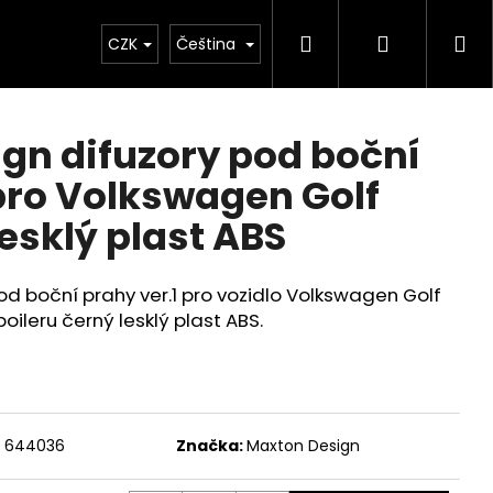
Hledat
Přihlášen
Ná
Chiptuning
CZK
Projekty
Čeština
Exteriér
Ostatní
D
ko
gn difuzory pod boční
 pro Volkswagen Golf
esklý plast ABS
d boční prahy ver.1 pro vozidlo Volkswagen Golf
oileru černý lesklý plast ABS.
Následující
644036
Značka:
Maxton Design