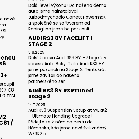
Další level výkonu! Do našeho demo
auta jsme nainstalovali
turbodmychadlo Garrett Powermax
do nové
a společně se softwarem od
pra
RacingLine jsme ho posunuli...
FSI
y...
AUDI RS3 8Y FACELIFT I
STAGE 2
5.8.2025
čenou
Další úprava Audi RS3 8Y – Stage 2 v
RS6
servisu Auto Beky. Tuto Audi RS3 8Y
jsme posunuli na Stage 2. Tentokrát
23+
jsme zavítali do našeho
partnerského ser...
stoupil
Audi RS3 8Y RSRTuned
 RS7 C8
Stage 2
.0 TFSI
14.7.2025
Audi RS3 Suspension Setup at WERK2
M2,
– Ultimate Handling Upgrade!
G81 /
Přidejte se k nám na cestu do
Německa, kde jsme navštívili známý
WERK2 a ...
ez