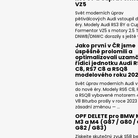
VZ5
Svět moderních úprav
pětiválcových Audi vstoupil 
éry. Modely Audi RS3 8Y a Cu
Formentor VZ5 s motory 2.5 T
DNWB/DNWC dorazily s ještě v
Jako první v ČR jsme
úspěšně prolomili a
optimalizovali uzam
řídicí jednotku Audi 
C8, RS7 C8 a RSQ8
modelového roku 20
Svět úprav moderních Audi v
do nové éry. Modely RS6 C8,
a RSQ8 vybavené motorem 4
V8 Biturbo prošly v roce 2023
zásadní změnou — ...
OPF DELETE pro BMW 
M3 a M4 (G87 / G80 / 
G82 / G83)
Získejte skutečný zvuk S58 b