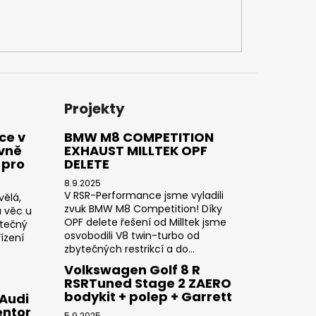
Projekty
ce v
BMW M8 COMPETITION
ivně
EXHAUST MILLTEK OPF
 pro
DELETE
8.9.2025
V RSR-Performance jsme vyladili
vělá,
zvuk BMW M8 Competition! Díky
a věc u
OPF delete řešení od Milltek jsme
utečný
osvobodili V8 twin-turbo od
ízení
zbytečných restrikcí a do...
Volkswagen Golf 8 R
RSRTuned Stage 2 ZAERO
bodykit + polep + Garrett
 Audi
entor
5.9.2025