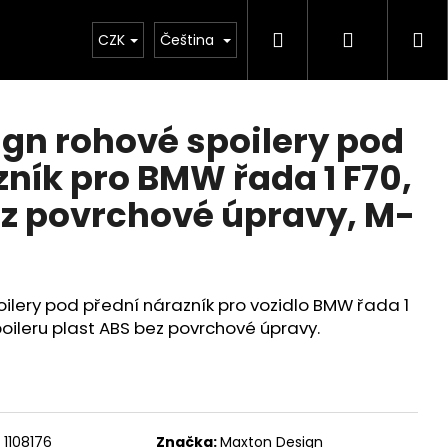
Hledat
Přihlášen
Ná
Chiptuning
CZK
Projekty
Čeština
Exteriér
Ostatní
D
ko
gn rohové spoilery pod
zník pro BMW řada 1 F70,
ez povrchové úpravy, M-
ilery pod přední nárazník pro vozidlo BMW řada 1
oileru plast ABS bez povrchové úpravy.
Následující
1108176
Značka:
Maxton Design