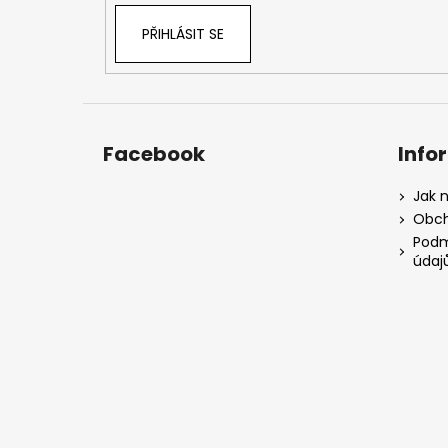
PŘIHLÁSIT SE
Facebook
Info
Jak 
Obch
Podm
údaj