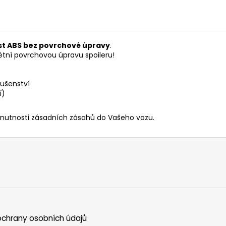
st ABS bez povrchové úpravy
.
étní povrchovou úpravu spoileru!
ušenství
í)
 nutnosti zásadních zásahů do Vašeho vozu.
chrany osobních údajů