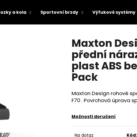
ozky a kola
Sportovní brzdy
Výfukové systémy
Co potřebujete najít?
Maxton Desi
přední nára
HLEDAT
plast ABS b
Pack
Doporučujeme
Maxton Design rohové spo
F70 . Povrchová úprava sp
Možnosti doručení
Na dotaz
Kód: