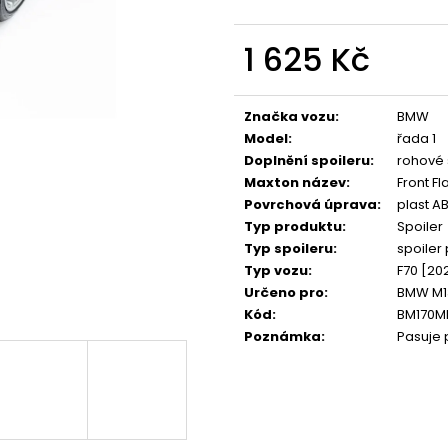
NGK ČERVENÝ ZAPALOVACÍ MODUL
APR SPORTOVNÍ
2.0TFSI 2.0TSI EA113 EA888.1/2 2.5TFSI
2.0TSI 2.5TFSI A 
1 625 Kč
849 Kč
1 490 Kč
Měrná
cena:
Značka vozu
:
BMW
Model
:
řada 1
Doplnění spoileru
:
rohové 
Maxton název
:
Front F
Povrchová úprava
:
plast A
Typ produktu
:
Spoiler
Typ spoileru
:
spoiler
Typ vozu
:
F70 [20
Určeno pro
:
BMW M13
Kód
:
BM170M
Poznámka
:
Pasuje