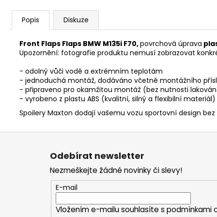
Popis
Diskuze
Front Flaps Flaps BMW M135i F70,
povrchová úprava
pla
Upozornění: fotografie produktu nemusí zobrazovat konkr
- odolný vůči vodě a extrémním teplotám
- jednoduchá montáž, dodáváno včetně montážního přísl
- připraveno pro okamžitou montáž (bez nutnosti lakován
- vyrobeno z plastu ABS (kvalitní, silný a flexibilní materiál)
Spoilery Maxton dodají vašemu vozu sportovní design bez
Z
á
Odebírat newsletter
p
Nezmeškejte žádné novinky či slevy!
a
t
E-mail
í
Vložením e-mailu souhlasíte s
podmínkami o