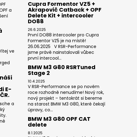
Cupra Formentor VZ5 +
OPF
Akrapovič Catback + OPF
 OPF a
Delete Kit + intercooler
šení
DO88
á
26.6.2025
První DO88 intercooler pro Cupra
Formentor VZ5 je na místě!
26.06.2025 V RSR-Performance
ítej ve
jsme právě nainstalovali vůbec
první intercool...
orged
BMW M3 G80 RSRTuned
Stage 2
náší
10.4.2025
V RSR-Performance se po novém
i E-
roce rozhodně nenudíme! Nový rok,
 ČR.
nový projekt – tentokrát si bereme
rsche a
na starost BMW M3 G80, které čekají
cký
úpravy, co...
ty.
BMW M3 G80 OPF CAT
sně
delete
8.1.2025