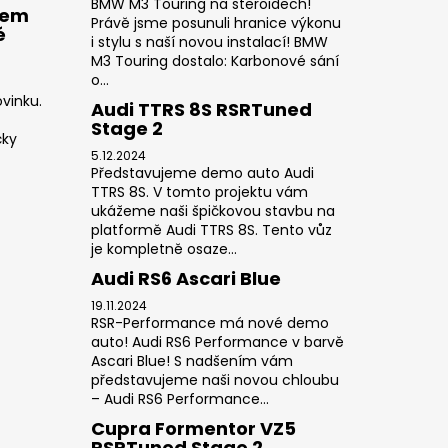
BMW M3 Touring na steroidech!
rem
Právě jsme posunuli hranice výkonu
é
i stylu s naší novou instalací! BMW
M3 Touring dostalo: Karbonové sání
o...
vinku.
Audi TTRS 8S RSRTuned
Stage 2
čky
5.12.2024
Představujeme demo auto Audi
TTRS 8S. V tomto projektu vám
ukážeme naši špičkovou stavbu na
platformě Audi TTRS 8S. Tento vůz
je kompletně osaze...
Audi RS6 Ascari Blue
19.11.2024
RSR-Performance má nové demo
auto! Audi RS6 Performance v barvě
Ascari Blue! S nadšením vám
představujeme naši novou chloubu
– Audi RS6 Performance...
Cupra Formentor VZ5
RSRTuned Stage 2