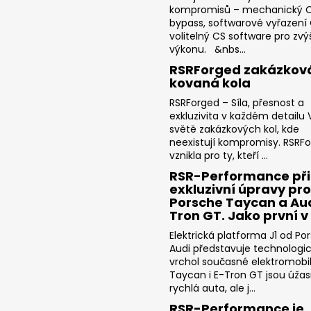
kompromisů – mechanický 
bypass, softwarové vyřazení
volitelný CS software pro zvý
výkonu. &nbs...
RSRForged zakázkov
kovaná kola
RSRForged – Síla, přesnost a
exkluzivita v každém detailu V
světě zakázkových kol, kde
neexistují kompromisy. RSRF
vznikla pro ty, kteří ...
RSR-Performance při
exkluzivní úpravy pro
Porsche Taycan a Aud
Tron GT. Jako první v
Elektrická platforma J1 od Po
Audi představuje technologi
vrchol současné elektromobili
Taycan i E-Tron GT jsou úža
rychlá auta, ale j...
RSR-Performance je