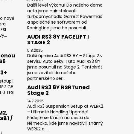
Další level výkonu! Do našeho demo
auta jsme nainstalovali
turbodmychadlo Garrett Powermax
do nové
a společně se softwarem od
pra
RacingLine jsme ho posunuli...
FSI
y...
AUDI RS3 8Y FACELIFT I
STAGE 2
5.8.2025
čenou
Další úprava Audi RS3 8Y – Stage 2 v
RS6
servisu Auto Beky. Tuto Audi RS3 8Y
jsme posunuli na Stage 2. Tentokrát
23+
jsme zavítali do našeho
partnerského ser...
stoupil
Audi RS3 8Y RSRTuned
 RS7 C8
Stage 2
.0 TFSI
14.7.2025
Audi RS3 Suspension Setup at WERK2
M2,
– Ultimate Handling Upgrade!
G81 /
Přidejte se k nám na cestu do
Německa, kde jsme navštívili známý
WERK2 a ...
ez