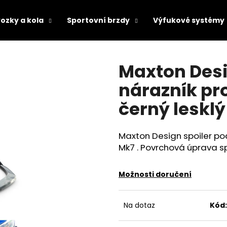
ozky a kola
Sportovní brzdy
Výfukové systémy
Co potřebujete najít?
Maxton Desi
nárazník pr
HLEDAT
černý lesklý
Maxton Design spoiler pod
Doporučujeme
Mk7 . Povrchová úprava spo
Možnosti doručení
Na dotaz
Kód: