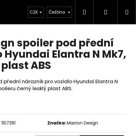
Hledat
Přihlášen
Ná
Chiptuning
CZK
Projekty
Čeština
Exteriér
Ostatní
D
ko
gn spoiler pod přední
o Hyundai Elantra N Mk7,
 plast ABS
 přední nárazník pro vozidlo Hyundai Elantra N
ileru černý lesklý plast ABS.
Následující
1107391
Značka:
Maxton Design