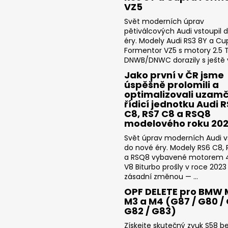
VZ5
Svět moderních úprav
pětiválcových Audi vstoupil 
éry. Modely Audi RS3 8Y a Cu
Formentor VZ5 s motory 2.5 T
DNWB/DNWC dorazily s ještě v
Jako první v ČR jsme
úspěšně prolomili a
optimalizovali uzam
řídicí jednotku Audi 
C8, RS7 C8 a RSQ8
modelového roku 20
Svět úprav moderních Audi v
do nové éry. Modely RS6 C8,
a RSQ8 vybavené motorem 4
V8 Biturbo prošly v roce 2023
zásadní změnou — ...
OPF DELETE pro BMW 
M3 a M4 (G87 / G80 / 
G82 / G83)
Získejte skutečný zvuk S58 b