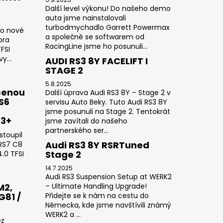
Další level výkonu! Do našeho demo
auta jsme nainstalovali
turbodmychadlo Garrett Powermax
do nové
a společně se softwarem od
pra
RacingLine jsme ho posunuli...
FSI
y...
AUDI RS3 8Y FACELIFT I
STAGE 2
5.8.2025
čenou
Další úprava Audi RS3 8Y – Stage 2 v
RS6
servisu Auto Beky. Tuto Audi RS3 8Y
jsme posunuli na Stage 2. Tentokrát
23+
jsme zavítali do našeho
partnerského ser...
stoupil
Audi RS3 8Y RSRTuned
 RS7 C8
Stage 2
.0 TFSI
14.7.2025
Audi RS3 Suspension Setup at WERK2
M2,
– Ultimate Handling Upgrade!
G81 /
Přidejte se k nám na cestu do
Německa, kde jsme navštívili známý
WERK2 a ...
ez