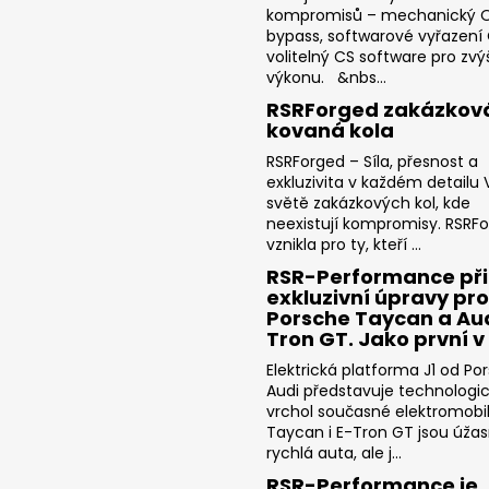
kompromisů – mechanický 
bypass, softwarové vyřazení
volitelný CS software pro zvý
výkonu. &nbs...
RSRForged zakázkov
kovaná kola
RSRForged – Síla, přesnost a
exkluzivita v každém detailu V
světě zakázkových kol, kde
neexistují kompromisy. RSRF
vznikla pro ty, kteří ...
RSR-Performance při
exkluzivní úpravy pro
Porsche Taycan a Aud
Tron GT. Jako první v
Elektrická platforma J1 od Po
Audi představuje technologi
vrchol současné elektromobili
Taycan i E-Tron GT jsou úža
rychlá auta, ale j...
RSR-Performance je