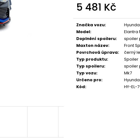
NGK ČERVENÝ ZAPALOVACÍ MODUL
APR SPORTOVNÍ
5 481 Kč
2.0TFSI 2.0TSI EA113 EA888.1/2 2.5TFSI
2.0TSI 2.5TFSI A 
Měrná
849 Kč
1 490 Kč
cena:
Značka vozu
:
Hyunda
Model
:
Elantra 
Doplnění spoileru
:
spoiler
Maxton název
:
Front Sp
Povrchová úprava
:
černý le
Typ produktu
:
Spoiler
Typ spoileru
:
spoiler
Typ vozu
:
Mk7
Určeno pro
:
Hyundai
Kód
:
HY-EL-7