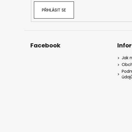
PŘIHLÁSIT SE
Facebook
Info
Jak 
Obch
Podm
údaj