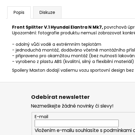
Popis
Diskuze
Front Splitter V.1 Hyundai Elantra N Mk7,
povrchová úp
Upozornění: fotografie produktu nemusí zobrazovat konkr
- odolný vůči vodě a extrémním teplotám
- jednoduchá montáž, dodáváno včetně montážního přísl
- připraveno pro okamžitou montáž (bez nutnosti lakován
- vyrobeno z plastu ABS (kvalitní, silný a flexibilní materiál)
Spoilery Maxton dodají vašemu vozu sportovní design bez
Z
á
Odebírat newsletter
p
Nezmeškejte žádné novinky či slevy!
a
t
E-mail
í
Vložením e-mailu souhlasíte s
podmínkami o