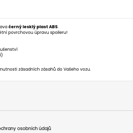
rava
černý lesklý plast ABS
.
étní povrchovou úpravu spoileru!
ušenství
í)
 nutnosti zásadních zásahů do Vašeho vozu.
chrany osobních údajů