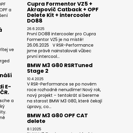
Cupra Formentor VZ5 +
OPF
Akrapovič Catback + OPF
 OPF a
Delete Kit + intercooler
šení
DO88
á
26.6.2025
První DO88 intercooler pro Cupra
Formentor VZ5 je na místě!
26.06.2025 V RSR-Performance
ítej ve
jsme právě nainstalovali vůbec
první intercool...
orged
BMW M3 G80 RSRTuned
Stage 2
náší
10.4.2025
V RSR-Performance se po novém
i E-
roce rozhodně nenudíme! Nový rok,
 ČR.
nový projekt – tentokrát si bereme
rsche a
na starost BMW M3 G80, které čekají
cký
úpravy, co...
ty.
BMW M3 G80 OPF CAT
sně
delete
8.1.2025