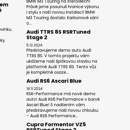
BMW M3 Touring na steroidech!
rem
Právě jsme posunuli hranice výkonu
é
i stylu s naší novou instalací! BMW
M3 Touring dostalo: Karbonové sání
o...
vinku.
Audi TTRS 8S RSRTuned
Stage 2
čky
5.12.2024
Představujeme demo auto Audi
TTRS 8S. V tomto projektu vám
ukážeme naši špičkovou stavbu na
platformě Audi TTRS 8S. Tento vůz
je kompletně osaze...
Audi RS6 Ascari Blue
19.11.2024
RSR-Performance má nové demo
auto! Audi RS6 Performance v barvě
Ascari Blue! S nadšením vám
představujeme naši novou chloubu
– Audi RS6 Performance...
Cupra Formentor VZ5
RSRTuned Stage 2