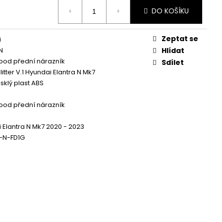
 ZAPALOVACÍ MODUL
DALŠÍ
DO KOŠÍKU
Zeptat se
i
N
Hlídat
 pod přední nárazník
Sdílet
litter V.1 Hyundai Elantra N Mk7
sklý plast ABS
 pod přední nárazník
 Elantra N Mk7 2020 - 2023
-N-FD1G