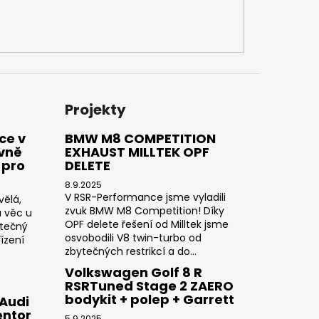
Projekty
ce v
BMW M8 COMPETITION
ivně
EXHAUST MILLTEK OPF
 pro
DELETE
8.9.2025
V RSR-Performance jsme vyladili
vělá,
zvuk BMW M8 Competition! Díky
a věc u
OPF delete řešení od Milltek jsme
utečný
osvobodili V8 twin-turbo od
ízení
zbytečných restrikcí a do...
Volkswagen Golf 8 R
RSRTuned Stage 2 ZAERO
bodykit + polep + Garrett
 Audi
entor
5.9.2025