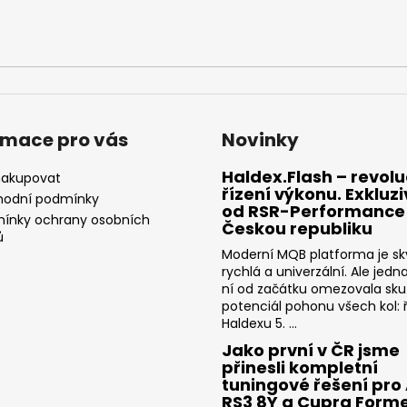
rmace pro vás
Novinky
Haldex.Flash – revolu
nakupovat
řízení výkonu. Exkluz
odní podmínky
od RSR-Performance
ínky ochrany osobních
Českou republiku
ů
Moderní MQB platforma je sk
rychlá a univerzální. Ale jedn
ní od začátku omezovala sk
potenciál pohonu všech kol: ř
Haldexu 5. ...
Jako první v ČR jsme
přinesli kompletní
tuningové řešení pro
RS3 8Y a Cupra Form