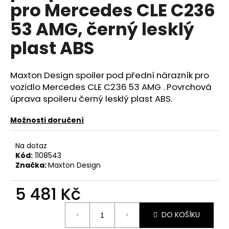
č
pro Mercedes CLE C236
u
53 AMG, černý lesklý
j
e
plast ABS
m
e
Maxton Design spoiler pod přední nárazník pro
vozidlo Mercedes CLE C236 53 AMG . Povrchová
RSR-
PERFORMANCE
úprava spoileru černý lesklý plast ABS.
DÁRKOVÝ
POUKAZ
Možnosti doručení
VOUCHER
ON-
LINE
Na dotaz
100
Kód:
1108543
Kč
Značka:
Maxton Design
5 481 Kč
Měrná
DO KOŠÍKU
cena: