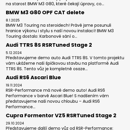
na starost BMW M3 G80, které čekají úpravy, co...
BMW M3 G80 OPF CAT delete
8.1.2025
BMW M3 Touring na steroidech! Právě jsme posunuli
hranice výkonu i stylu s naší novou instalací! BMW M3
Touring dostalo: Karbonové sání o...
Audi TTRS 8S RSRTuned Stage 2
5.12.2024
Představujeme demo auto Audi TTRS 8S. V tomto projektu
vám ukážeme naši špičkovou stavbu na platformě Audi
TTRS 8S. Tento vůz je kompletně osaze...
Audi RS6 Ascari Blue
19.11.2024
RSR-Performance má nové demo auto! Audi RS6
Performance v barvě Ascari Blue! S nadšením vám
představujeme naši novou chloubu – Audi RS6
Performance...
Cupra Formentor VZ5 RSRTuned Stage 2
29.10.2024
Představujeme další demo vůz od RSR-Performance: