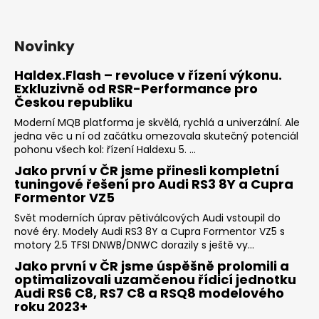
Novinky
Haldex.Flash – revoluce v řízení výkonu.
Exkluzivně od RSR-Performance pro
Českou republiku
Moderní MQB platforma je skvělá, rychlá a univerzální. Ale
jedna věc u ní od začátku omezovala skutečný potenciál
pohonu všech kol: řízení Haldexu 5. ...
Jako první v ČR jsme přinesli kompletní
tuningové řešení pro Audi RS3 8Y a Cupra
Formentor VZ5
Svět moderních úprav pětiválcových Audi vstoupil do
nové éry. Modely Audi RS3 8Y a Cupra Formentor VZ5 s
motory 2.5 TFSI DNWB/DNWC dorazily s ještě vy...
Jako první v ČR jsme úspěšně prolomili a
optimalizovali uzamčenou řídicí jednotku
Audi RS6 C8, RS7 C8 a RSQ8 modelového
roku 2023+