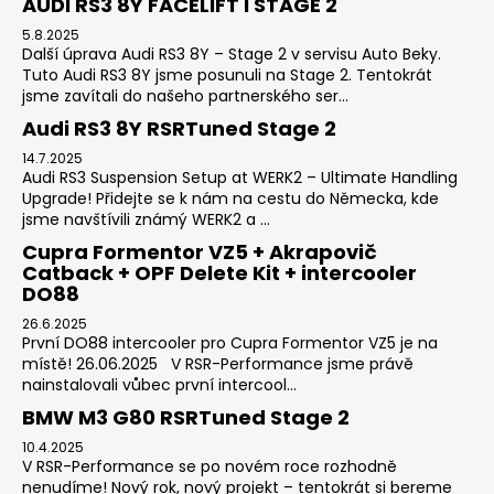
AUDI RS3 8Y FACELIFT I STAGE 2
5.8.2025
Další úprava Audi RS3 8Y – Stage 2 v servisu Auto Beky.
Tuto Audi RS3 8Y jsme posunuli na Stage 2. Tentokrát
jsme zavítali do našeho partnerského ser...
Audi RS3 8Y RSRTuned Stage 2
14.7.2025
Audi RS3 Suspension Setup at WERK2 – Ultimate Handling
Upgrade! Přidejte se k nám na cestu do Německa, kde
jsme navštívili známý WERK2 a ...
Cupra Formentor VZ5 + Akrapovič
Catback + OPF Delete Kit + intercooler
DO88
26.6.2025
První DO88 intercooler pro Cupra Formentor VZ5 je na
místě! 26.06.2025 V RSR-Performance jsme právě
nainstalovali vůbec první intercool...
BMW M3 G80 RSRTuned Stage 2
10.4.2025
V RSR-Performance se po novém roce rozhodně
nenudíme! Nový rok, nový projekt – tentokrát si bereme