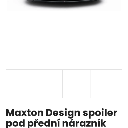
a
j
í
t
?
HLEDAT
D
o
p
Maxton Design spoiler
o
r
pod přední nárazník
u