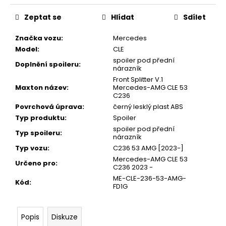
Zeptat se
Hlídat
Sdílet
Značka vozu
:
Mercedes
Model
:
CLE
spoiler pod přední
Doplnění spoileru
:
nárazník
Front Splitter V.1
Maxton název
:
Mercedes-AMG CLE 53
C236
Povrchová úprava
:
černý lesklý plast ABS
Typ produktu
:
Spoiler
spoiler pod přední
Typ spoileru
:
nárazník
Typ vozu
:
C236 53 AMG [2023-]
Mercedes-AMG CLE 53
Určeno pro
:
C236 2023 -
ME-CLE-236-53-AMG-
Kód
:
FD1G
Popis
Diskuze