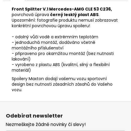
Front Splitter V.1 Mercedes-AMG CLE 53 C236,
povrchová úprava
černý lesklý plast ABS
.
Upozornění: fotografie produktu nemusí zobrazovat
konkrétní povrchovou úpravu spoileru!
- odolný vůči vodě a extrémním teplotám
- jednoduchá montáž, dodáváno včetně
montážního příslušenství
- připraveno pro okamžitou montáž (bez nutnosti
lakování)
- vyrobeno z plastu ABS (kvalitní, silný a flexibilní
materiál)
Spoilery Maxton dodají vašemu vozu sportovní
design bez nutnosti zásadních zásahů do Vašeho
vozu.
Z
á
Odebírat newsletter
p
Nezmeškejte žádné novinky či slevy!
a