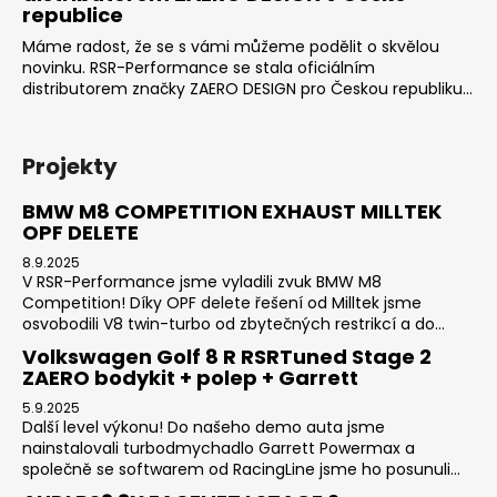
republice
Máme radost, že se s vámi můžeme podělit o skvělou
novinku. RSR-Performance se stala oficiálním
distributorem značky ZAERO DESIGN pro Českou republiku...
Projekty
BMW M8 COMPETITION EXHAUST MILLTEK
OPF DELETE
8.9.2025
V RSR-Performance jsme vyladili zvuk BMW M8
Competition! Díky OPF delete řešení od Milltek jsme
osvobodili V8 twin-turbo od zbytečných restrikcí a do...
Volkswagen Golf 8 R RSRTuned Stage 2
ZAERO bodykit + polep + Garrett
5.9.2025
Další level výkonu! Do našeho demo auta jsme
nainstalovali turbodmychadlo Garrett Powermax a
společně se softwarem od RacingLine jsme ho posunuli...