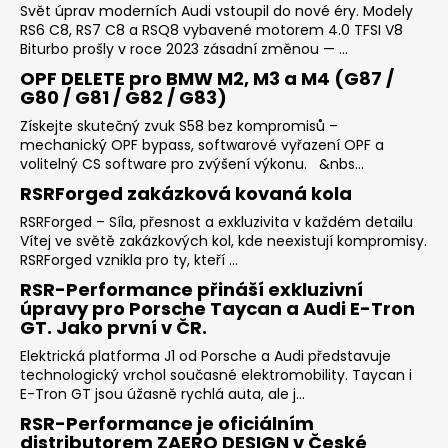
Svět úprav moderních Audi vstoupil do nové éry. Modely
RS6 C8, RS7 C8 a RSQ8 vybavené motorem 4.0 TFSI V8
Biturbo prošly v roce 2023 zásadní změnou — ...
OPF DELETE pro BMW M2, M3 a M4 (G87 /
G80 / G81 / G82 / G83)
Získejte skutečný zvuk S58 bez kompromisů –
mechanický OPF bypass, softwarové vyřazení OPF a
volitelný CS software pro zvýšení výkonu. &nbs...
RSRForged zakázková kovaná kola
RSRForged – Síla, přesnost a exkluzivita v každém detailu
Vítej ve světě zakázkových kol, kde neexistují kompromisy.
RSRForged vznikla pro ty, kteří ...
RSR-Performance přináší exkluzivní
úpravy pro Porsche Taycan a Audi E-Tron
GT. Jako první v ČR.
Elektrická platforma J1 od Porsche a Audi představuje
technologický vrchol současné elektromobility. Taycan i
E-Tron GT jsou úžasně rychlá auta, ale j...
RSR-Performance je oficiálním
distributorem ZAERO DESIGN v České