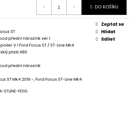
 ZAPALOVACÍ MODUL
DALŠÍ
DO KOŠÍKU
Zeptat se
Focus ST
Hlídat
 pod přední nárazník ver.1
Sdílet
poiler V.1 Ford Focus ST / ST-Line Mk4
sklý plast ABS
 pod přední nárazník
cus ST Mk4 2019 -, Ford Focus ST-Line Mk4
4-STLINE-FD1G