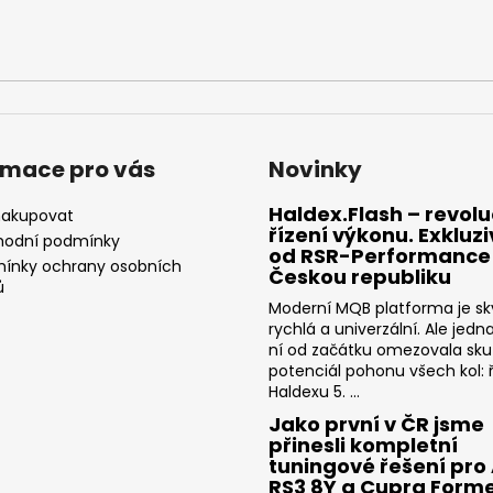
rmace pro vás
Novinky
Haldex.Flash – revolu
nakupovat
řízení výkonu. Exkluz
odní podmínky
od RSR-Performance
ínky ochrany osobních
Českou republiku
ů
Moderní MQB platforma je sk
rychlá a univerzální. Ale jedn
ní od začátku omezovala sk
potenciál pohonu všech kol: ř
Haldexu 5. ...
Jako první v ČR jsme
přinesli kompletní
tuningové řešení pro
RS3 8Y a Cupra Form