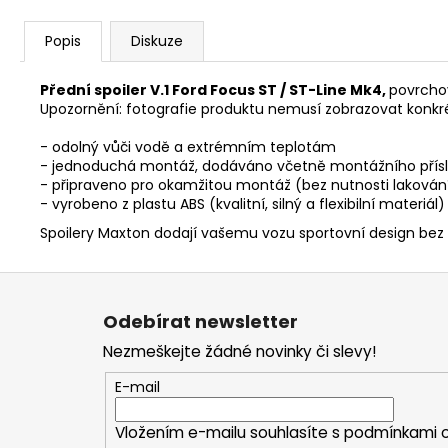
Popis
Diskuze
Přední spoiler V.1 Ford Focus ST / ST-Line Mk4,
povrcho
Upozornění: fotografie produktu nemusí zobrazovat konkr
- odolný vůči vodě a extrémním teplotám
- jednoduchá montáž, dodáváno včetně montážního přísl
- připraveno pro okamžitou montáž (bez nutnosti lakován
- vyrobeno z plastu ABS (kvalitní, silný a flexibilní materiál)
Spoilery Maxton dodají vašemu vozu sportovní design bez
Z
á
Odebírat newsletter
p
Nezmeškejte žádné novinky či slevy!
a
t
E-mail
í
Vložením e-mailu souhlasíte s
podmínkami o