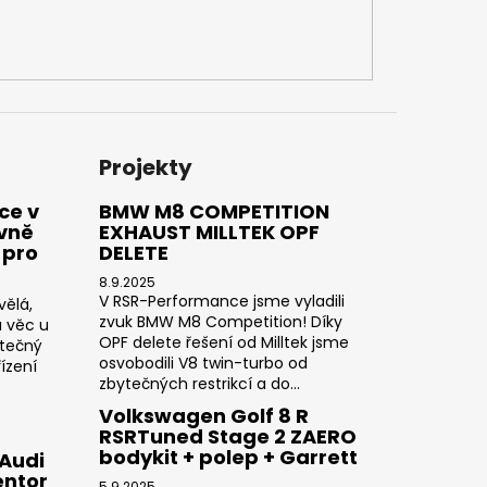
Projekty
ce v
BMW M8 COMPETITION
ivně
EXHAUST MILLTEK OPF
 pro
DELETE
8.9.2025
V RSR-Performance jsme vyladili
vělá,
zvuk BMW M8 Competition! Díky
a věc u
OPF delete řešení od Milltek jsme
utečný
osvobodili V8 twin-turbo od
ízení
zbytečných restrikcí a do...
Volkswagen Golf 8 R
RSRTuned Stage 2 ZAERO
bodykit + polep + Garrett
 Audi
entor
5.9.2025