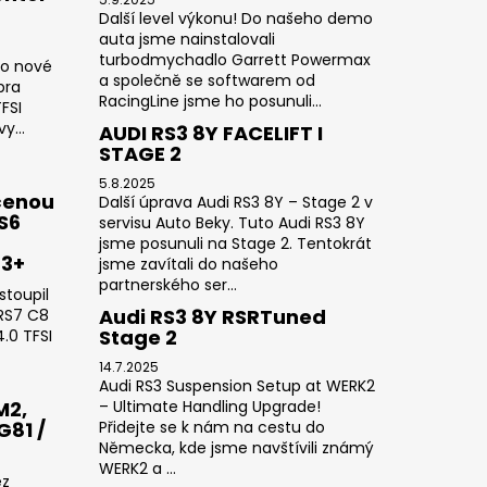
Další level výkonu! Do našeho demo
auta jsme nainstalovali
turbodmychadlo Garrett Powermax
do nové
a společně se softwarem od
pra
RacingLine jsme ho posunuli...
FSI
y...
AUDI RS3 8Y FACELIFT I
STAGE 2
5.8.2025
čenou
Další úprava Audi RS3 8Y – Stage 2 v
RS6
servisu Auto Beky. Tuto Audi RS3 8Y
jsme posunuli na Stage 2. Tentokrát
23+
jsme zavítali do našeho
partnerského ser...
stoupil
Audi RS3 8Y RSRTuned
 RS7 C8
Stage 2
.0 TFSI
14.7.2025
Audi RS3 Suspension Setup at WERK2
M2,
– Ultimate Handling Upgrade!
G81 /
Přidejte se k nám na cestu do
Německa, kde jsme navštívili známý
WERK2 a ...
ez