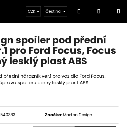
Hledat
Přihlášen
Ná
Chiptuning
CZK
Projekty
Čeština
Exteriér
Ostatní
D
ko
gn spoiler pod přední
.1 pro Ford Focus, Focus
ý lesklý plast ABS
 přední nárazník ver.1 pro vozidlo Ford Focus,
úprava spoileru černý lesklý plast ABS.
Následující
540383
Značka:
Maxton Design