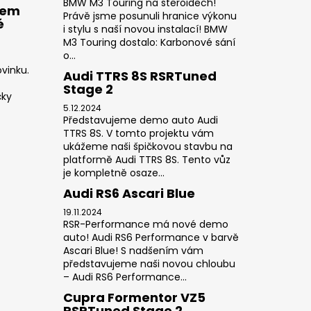
BMW M3 Touring na steroidech!
rem
Právě jsme posunuli hranice výkonu
é
i stylu s naší novou instalací! BMW
M3 Touring dostalo: Karbonové sání
o...
vinku.
Audi TTRS 8S RSRTuned
Stage 2
čky
5.12.2024
Představujeme demo auto Audi
TTRS 8S. V tomto projektu vám
ukážeme naši špičkovou stavbu na
platformě Audi TTRS 8S. Tento vůz
je kompletně osaze...
Audi RS6 Ascari Blue
19.11.2024
RSR-Performance má nové demo
auto! Audi RS6 Performance v barvě
Ascari Blue! S nadšením vám
představujeme naši novou chloubu
– Audi RS6 Performance...
Cupra Formentor VZ5
RSRTuned Stage 2