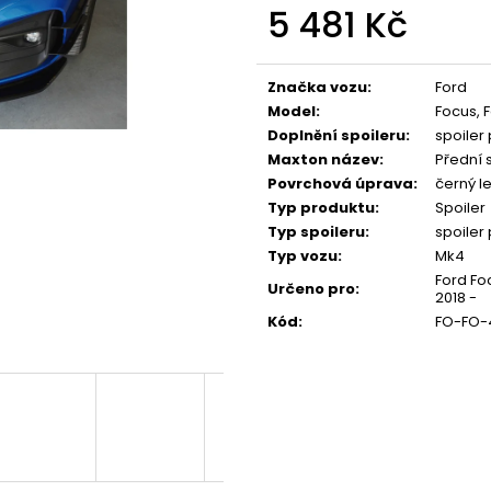
NGK ČERVENÝ ZAPALOVACÍ MODUL
APR SPORTOVNÍ
5 481 Kč
2.0TFSI 2.0TSI EA113 EA888.1/2 2.5TFSI
2.0TSI 2.5TFSI A 
Měrná
849 Kč
1 490 Kč
cena:
Značka vozu
:
Ford
Model
:
Focus, 
Doplnění spoileru
:
spoiler
Maxton název
:
Přední s
Povrchová úprava
:
černý le
Typ produktu
:
Spoiler
Typ spoileru
:
spoiler
Typ vozu
:
Mk4
Ford Fo
Určeno pro
:
2018 -
Kód
:
FO-FO-