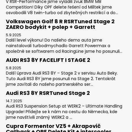
V RSR-Performance jsme vyladili zvuk BMW M8
Competition! Díky OPF delete řešení od Milltek jsme
osvobodili V8 twin-turbo od zbytečných restrikcí a do...
Volkswagen Golf 8 R RSRTuned Stage 2
ZAERO bodykit + polep + Garrett
5.9.2025
Další level výkonu! Do našeho demo auta jsme
nainstalovali turbodmychadlo Garrett Powermax a
společně se softwarem od RacingLine jsme ho posunuli...
AUDI RS3 8Y FACELIFT I STAGE 2
5.8.2025
Další úprava Audi RS3 8Y – Stage 2 v servisu Auto Beky.
Tuto Audi RS3 8Y jsme posunuli na Stage 2. Tentokrát
jsme zavítali do našeho partnerského ser...
Audi RS3 8Y RSRTuned Stage 2
14.7.2025
Audi RS3 Suspension Setup at WERK2 – Ultimate Handling
Upgrade! Přidejte se k nám na cestu do Německa, kde
jsme navštívili známý WERK2 a ...
Cupra Formentor VZ5 + Akrapovič
Catback + OPF Delete Kit + intercooler