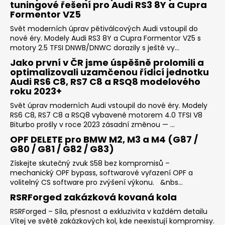
tuningové řešení pro Audi RS3 8Y a Cupra
Formentor VZ5
Svět moderních úprav pětiválcových Audi vstoupil do
nové éry. Modely Audi RS3 8Y a Cupra Formentor VZ5 s
motory 2.5 TFSI DNWB/DNWC dorazily s ještě vy...
Jako první v ČR jsme úspěšně prolomili a
optimalizovali uzamčenou řídicí jednotku
Audi RS6 C8, RS7 C8 a RSQ8 modelového
roku 2023+
Svět úprav moderních Audi vstoupil do nové éry. Modely
RS6 C8, RS7 C8 a RSQ8 vybavené motorem 4.0 TFSI V8
Biturbo prošly v roce 2023 zásadní změnou — ...
OPF DELETE pro BMW M2, M3 a M4 (G87 /
G80 / G81 / G82 / G83)
Získejte skutečný zvuk S58 bez kompromisů –
mechanický OPF bypass, softwarové vyřazení OPF a
volitelný CS software pro zvýšení výkonu. &nbs...
RSRForged zakázková kovaná kola
RSRForged – Síla, přesnost a exkluzivita v každém detailu
Vítej ve světě zakázkových kol, kde neexistují kompromisy.