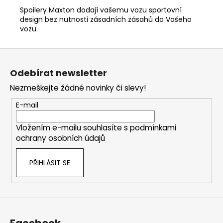
Spoilery Maxton dodají vašemu vozu sportovní
design bez nutnosti zásadních zásahů do Vašeho
vozu.
Z
á
Odebírat newsletter
p
Nezmeškejte žádné novinky či slevy!
a
t
E-mail
í
Vložením e-mailu souhlasíte s
podmínkami
ochrany osobních údajů
PŘIHLÁSIT SE
Facebook