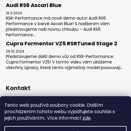
Audi RS6 Ascari Blue
19.11.2024
RSR-Performance má nové demo auto! Audi RS6
Performance v barvě Ascari Blue! S nadšením vám
představujeme naši novou chloubu – Audi RS6
Performance...
Cupra Formentor VZ5 RSRTuned Stage 2
29.10.2024
Představujeme další demo vůz od RSR-Performance:
Cupra Formentor VZ5! V tomto videu vám ukážeme
všechny úpravy, které tento výjimečný model posouvají...
Kontakt
sales
@
rsr-performance.cz
Tento web používá soubory cookie. Dalším
728737662
procházením tohoto webu vyjadřujete souhlas s
https://www.facebook.com/RSRCzech/
jejich používáním.. Více informací
zde
.
rsrperformance