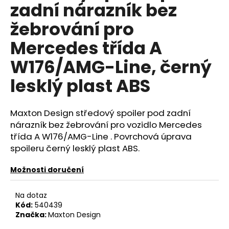
č
zadní nárazník bez
u
žebrování pro
j
e
Mercedes třída A
m
e
W176/AMG-Line, černý
lesklý plast ABS
REVO
LOGO
SAMOLEPKA
Maxton Design středový spoiler pod zadní
205
nárazník bez žebrování pro vozidlo Mercedes
Kč
třída A W176/AMG-Line . Povrchová úprava
spoileru černý lesklý plast ABS.
Možnosti doručení
Na dotaz
Kód:
540439
Značka:
Maxton Design