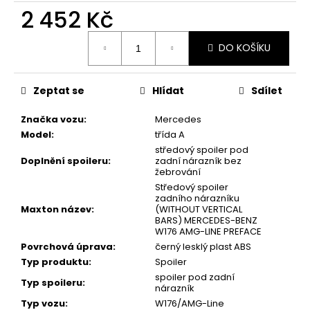
2 452 Kč
Měrná
DO KOŠÍKU
cena:
Zeptat se
Hlídat
Sdílet
Značka vozu
:
Mercedes
Model
:
třída A
středový spoiler pod
Doplnění spoileru
:
zadní nárazník bez
žebrování
Středový spoiler
zadního nárazníku
Maxton název
:
(WITHOUT VERTICAL
BARS) MERCEDES-BENZ
W176 AMG-LINE PREFACE
Povrchová úprava
:
černý lesklý plast ABS
Typ produktu
:
Spoiler
spoiler pod zadní
Typ spoileru
:
nárazník
Typ vozu
:
W176/AMG-Line