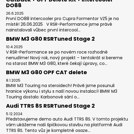
DO88
26.6.2025
První DO88 intercooler pro Cupra Formentor VZ5 je na
místě! 26.06.2025 V RSR-Performance jsme právě
nainstalovali vůbec první intercool...
BMW M3 G80 RSRTuned Stage 2
10.4.2025
V RSR-Performance se po novém roce rozhodně
nenudíme! Nový rok, nový projekt – tentokrát si bereme
na starost BMW M3 G80, které čekají úpravy, co...
BMW M3 G80 OPF CAT delete
8.1.2025
BMW M3 Touring na steroidech! Právě jsme posunuli
hranice výkonu i stylu s naší novou instalací! BMW M3
Touring dostalo: Karbonové sání o...
Audi TTRS 8S RSRTuned Stage 2
5.12.2024
Představujeme demo auto Audi TTRS 8S. V tomto projektu
vám ukážeme naši špičkovou stavbu na platformě Audi
TTRS 8S. Tento vůz je kompletně osaze...