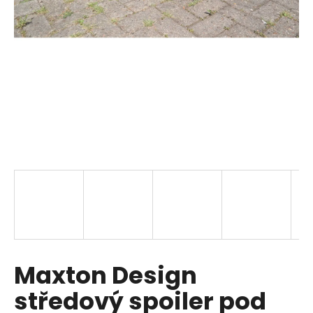
a
j
í
t
?
HLEDAT
D
o
p
Maxton Design
o
r
středový spoiler pod
u