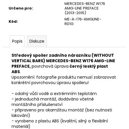
MERCEDES-BENZ W176
Určeno pro
:
AMG-LINE PREFACE
(2013-2015)
ME-A-176-AMGLINE-
Kód
:
RD1G
Popis
Diskuze
Středový spoiler zadního nárazníku (WITHOUT
VERTICAL BARS) MERCEDES-BENZ W176 AMG-LINE
PREFACE,
povrchová úprava
černý lesklý plast
ABS
.
Upozornění: fotografie produktu nemusí zobrazovat
konkrétní povrchovou úpravu spoileru!
- odolný vůči vodě a extrémním teplotám
- jednoduchá montáž, dodáváno včetně
montážního příslušenství
- připraveno pro okamžitou montáž (bez nutnosti
lakování)
- vyrobeno z plastu ABS (kvalitní, silný a flexibilní
materiál)