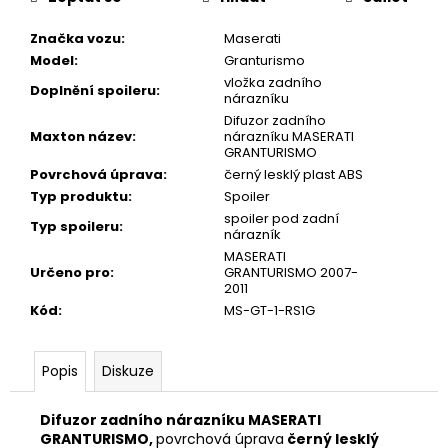
Značka vozu
:
Maserati
Model
:
Granturismo
vložka zadního
Doplnění spoileru
:
nárazníku
Difuzor zadního
Maxton název
:
nárazníku MASERATI
GRANTURISMO
Povrchová úprava
:
černý lesklý plast ABS
Typ produktu
:
Spoiler
spoiler pod zadní
Typ spoileru
:
nárazník
MASERATI
Určeno pro
:
GRANTURISMO 2007-
2011
Kód
:
MS-GT-1-RS1G
Popis
Diskuze
Difuzor zadního nárazníku MASERATI
GRANTURISMO,
povrchová úprava
černý lesklý