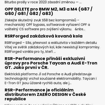
Biturbo prošly v roce 2023 zásadní změnou — ...
OPF DELETE pro BMW M2, M3 a M4 (G87 /
G80 / G81 / G82 / G83)
Získejte skutečný zvuk S58 bez kompromisů –
mechanický OPF bypass, softwarové vyřazení OPF a
volitelný CS software pro zvýšení výkonu. &nbs...
RSRForged zakázková kovaná kola
RSRForged – Síla, přesnost a exkluzivita v každém detailu
Vítej ve světě zakázkových kol, kde neexistují kompromisy.
RSRForged vznikla pro ty, kteří ...
RSR-Performance přináší exkluzivní
úpravy pro Porsche Taycan a Audi E-Tron
GT. Jako první v ČR.
Elektrická platforma J1 od Porsche a Audi představuje
technologický vrchol současné elektromobility. Taycan i
E-Tron GT jsou úžasně rychlá auta, ale j...
RSR-Performance je oficiálním
distributorem ZAERO DESIGN v České
republice