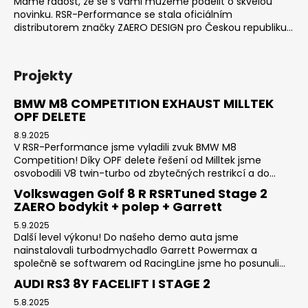
Máme radost, že se s vámi můžeme podělit o skvělou
novinku. RSR-Performance se stala oficiálním
distributorem značky ZAERO DESIGN pro Českou republiku...
Projekty
BMW M8 COMPETITION EXHAUST MILLTEK
OPF DELETE
8.9.2025
V RSR-Performance jsme vyladili zvuk BMW M8
Competition! Díky OPF delete řešení od Milltek jsme
osvobodili V8 twin-turbo od zbytečných restrikcí a do...
Volkswagen Golf 8 R RSRTuned Stage 2
ZAERO bodykit + polep + Garrett
5.9.2025
Další level výkonu! Do našeho demo auta jsme
nainstalovali turbodmychadlo Garrett Powermax a
společně se softwarem od RacingLine jsme ho posunuli...
AUDI RS3 8Y FACELIFT I STAGE 2
5.8.2025