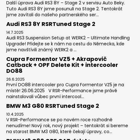
Další úprava Audi RS3 8Y – Stage 2 v servisu Auto Beky.
Tuto Audi RS3 8Y jsme posunuli na Stage 2. Tentokrát
jsme zavítali do našeho partnerského ser...
Audi RS3 8Y RSRTuned Stage 2
14.7.2025
Audi RS3 Suspension Setup at WERK2 – Ultimate Handling
Upgrade! Přidejte se k nám na cestu do Německa, kde
jsme navštívili známý WERK2 a ...
Cupra Formentor VZ5 + Akrapovič
Catback + OPF Delete Kit + intercooler
DO88
26.6.2025
První DO88 intercooler pro Cupra Formentor VZ5 je na
místě! 26.06.2025 V RSR-Performance jsme právě
nainstalovali vůbec první intercool...
BMW M3 G80 RSRTuned Stage 2
10.4.2025
V RSR-Performance se po novém roce rozhodně
nenudíme! Nový rok, nový projekt – tentokrát si bereme
na starost BMW M3 G80, které čekají úpravy, co...