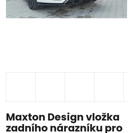
a
j
í
t
?
HLEDAT
D
o
p
Maxton Design vložka
o
r
zadního nárazníku pro
u