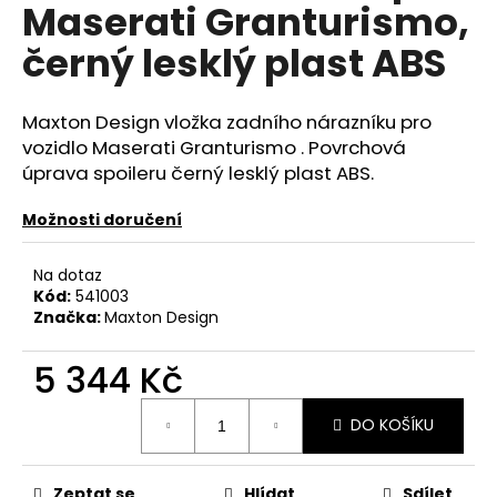
č
Maserati Granturismo,
u
černý lesklý plast ABS
j
e
m
Maxton Design vložka zadního nárazníku pro
e
vozidlo Maserati Granturismo . Povrchová
úprava spoileru černý lesklý plast ABS.
NGK
ČERVENÝ
Možnosti doručení
ZAPALOVACÍ
MODUL
2.0TFSI
Na dotaz
2.0TSI
Kód:
541003
EA113
Značka:
Maxton Design
EA888.1/2
2.5TFSI
5 344 Kč
849
Kč
Měrná
DO KOŠÍKU
cena:
Zeptat se
Hlídat
Sdílet