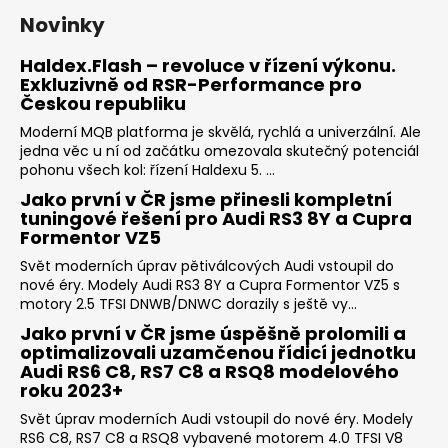
Novinky
Haldex.Flash – revoluce v řízení výkonu.
Exkluzivně od RSR-Performance pro
Českou republiku
Moderní MQB platforma je skvělá, rychlá a univerzální. Ale
jedna věc u ní od začátku omezovala skutečný potenciál
pohonu všech kol: řízení Haldexu 5. ...
Jako první v ČR jsme přinesli kompletní
tuningové řešení pro Audi RS3 8Y a Cupra
Formentor VZ5
Svět moderních úprav pětiválcových Audi vstoupil do
nové éry. Modely Audi RS3 8Y a Cupra Formentor VZ5 s
motory 2.5 TFSI DNWB/DNWC dorazily s ještě vy...
Jako první v ČR jsme úspěšně prolomili a
optimalizovali uzamčenou řídicí jednotku
Audi RS6 C8, RS7 C8 a RSQ8 modelového
roku 2023+
Svět úprav moderních Audi vstoupil do nové éry. Modely
RS6 C8, RS7 C8 a RSQ8 vybavené motorem 4.0 TFSI V8