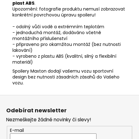
plast ABS
.
Upozornění: fotografie produktu nemusí zobrazovat
konkrétní povrchovou úpravu spoileru!
- odolný vůči vodě a extrémním teplotám
- jednoduchá montáž, dodáváno včetně
montážního příslušenství
- připraveno pro okamžitou montáž (bez nutnosti
lakování)
- vyrobeno z plastu ABS (kvalitní, silný a flexibilní
materiál)
Spoilery Maxton dodají vašemu vozu sportovní
design bez nutnosti zásadních zásahů do Vašeho
vozu.
Z
á
Odebírat newsletter
p
Nezmeškejte žádné novinky či slevy!
a
t
E-mail