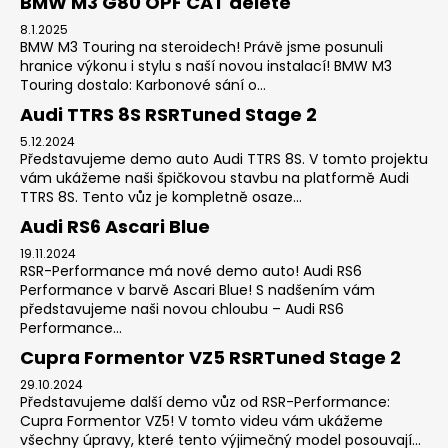
BMW M3 G80 OPF CAT delete
8.1.2025
BMW M3 Touring na steroidech! Právě jsme posunuli
hranice výkonu i stylu s naší novou instalací! BMW M3
Touring dostalo: Karbonové sání o...
Audi TTRS 8S RSRTuned Stage 2
5.12.2024
Představujeme demo auto Audi TTRS 8S. V tomto projektu
vám ukážeme naši špičkovou stavbu na platformě Audi
TTRS 8S. Tento vůz je kompletně osaze...
Audi RS6 Ascari Blue
19.11.2024
RSR-Performance má nové demo auto! Audi RS6
Performance v barvě Ascari Blue! S nadšením vám
představujeme naši novou chloubu – Audi RS6
Performance...
Cupra Formentor VZ5 RSRTuned Stage 2
29.10.2024
Představujeme další demo vůz od RSR-Performance:
Cupra Formentor VZ5! V tomto videu vám ukážeme
všechny úpravy, které tento výjimečný model posouvají...