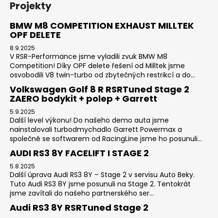
Projekty
BMW M8 COMPETITION EXHAUST MILLTEK
OPF DELETE
8.9.2025
V RSR-Performance jsme vyladili zvuk BMW M8
Competition! Díky OPF delete řešení od Milltek jsme
osvobodili V8 twin-turbo od zbytečných restrikcí a do...
Volkswagen Golf 8 R RSRTuned Stage 2
ZAERO bodykit + polep + Garrett
5.9.2025
Další level výkonu! Do našeho demo auta jsme
nainstalovali turbodmychadlo Garrett Powermax a
společně se softwarem od RacingLine jsme ho posunuli...
AUDI RS3 8Y FACELIFT I STAGE 2
5.8.2025
Další úprava Audi RS3 8Y – Stage 2 v servisu Auto Beky.
Tuto Audi RS3 8Y jsme posunuli na Stage 2. Tentokrát
jsme zavítali do našeho partnerského ser...
Audi RS3 8Y RSRTuned Stage 2