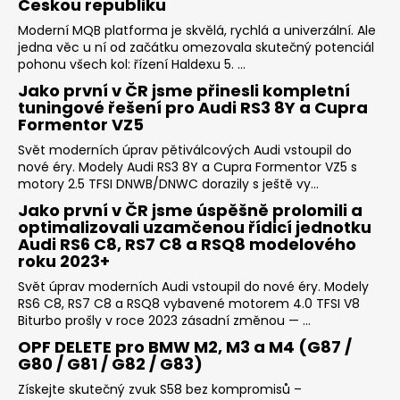
Českou republiku
Moderní MQB platforma je skvělá, rychlá a univerzální. Ale
jedna věc u ní od začátku omezovala skutečný potenciál
pohonu všech kol: řízení Haldexu 5. ...
Jako první v ČR jsme přinesli kompletní
tuningové řešení pro Audi RS3 8Y a Cupra
Formentor VZ5
Svět moderních úprav pětiválcových Audi vstoupil do
nové éry. Modely Audi RS3 8Y a Cupra Formentor VZ5 s
motory 2.5 TFSI DNWB/DNWC dorazily s ještě vy...
Jako první v ČR jsme úspěšně prolomili a
optimalizovali uzamčenou řídicí jednotku
Audi RS6 C8, RS7 C8 a RSQ8 modelového
roku 2023+
Svět úprav moderních Audi vstoupil do nové éry. Modely
RS6 C8, RS7 C8 a RSQ8 vybavené motorem 4.0 TFSI V8
Biturbo prošly v roce 2023 zásadní změnou — ...
OPF DELETE pro BMW M2, M3 a M4 (G87 /
G80 / G81 / G82 / G83)
Získejte skutečný zvuk S58 bez kompromisů –