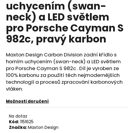
č
uchycením (swan-
u
neck) a LED světlem
j
e
pro Porsche Cayman S
m
e
982c, pravý karbon
RSR-
Maxton Design Carbon Division zadní křídlo s
PERFORMANCE
DÁRKOVÝ
horním uchycením (swan-neck) a LED světlem
POUKAZ
pro Porsche Cayman S 982c . Díl je vyroben ze
VOUCHER
100% karbonu za použití těch nejmodernějších
ON-
LINE
technologií a procesů zpracování karbonových
vláken.
100
Kč
Možnosti doručení
Na dotaz
Kód:
1151625
Značka:
Maxton Design