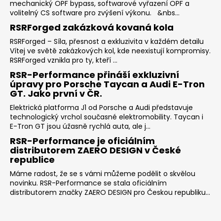
mechanický OPF bypass, softwarové vyřazení OPF a
volitelný CS software pro zvýšení výkonu. &nbs...
RSRForged zakázková kovaná kola
RSRForged – Síla, přesnost a exkluzivita v každém detailu
Vítej ve světě zakázkových kol, kde neexistují kompromisy.
RSRForged vznikla pro ty, kteří ...
RSR-Performance přináší exkluzivní
úpravy pro Porsche Taycan a Audi E-Tron
GT. Jako první v ČR.
Elektrická platforma J1 od Porsche a Audi představuje
technologický vrchol současné elektromobility. Taycan i
E-Tron GT jsou úžasně rychlá auta, ale j...
RSR-Performance je oficiálním
distributorem ZAERO DESIGN v České
republice
Máme radost, že se s vámi můžeme podělit o skvělou
novinku. RSR-Performance se stala oficiálním
distributorem značky ZAERO DESIGN pro Českou republiku...