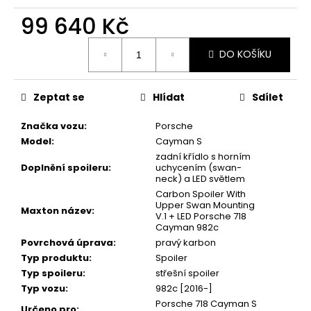
99 640 Kč
Měrná
DO KOŠÍKU
cena:
Zeptat se
Hlídat
Sdílet
Značka vozu
:
Porsche
Model
:
Cayman S
zadní křídlo s horním
Doplnění spoileru
:
uchycením (swan-
neck) a LED světlem
Carbon Spoiler With
Upper Swan Mounting
Maxton název
:
V.1 + LED Porsche 718
Cayman 982c
Povrchová úprava
:
pravý karbon
Typ produktu
:
Spoiler
Typ spoileru
:
střešní spoiler
Typ vozu
:
982c [2016-]
Porsche 718 Cayman S
Určeno pro
: