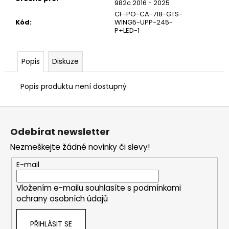
982c 2016 - 2025
CF-PO-CA-718-GTS-
Kód
:
WING5-UPP-245-
P+LED-1
Popis
Diskuze
Popis produktu není dostupný
Z
á
Odebírat newsletter
p
Nezmeškejte žádné novinky či slevy!
a
t
E-mail
í
Vložením e-mailu souhlasíte s
podmínkami
ochrany osobních údajů
PŘIHLÁSIT SE