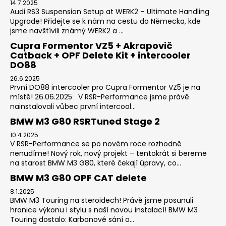
14.7.2025
Audi RS3 Suspension Setup at WERK2 – Ultimate Handling
Upgrade! Přidejte se k nám na cestu do Německa, kde
jsme navštívili známý WERK2 a ...
Cupra Formentor VZ5 + Akrapovič
Catback + OPF Delete Kit + intercooler
DO88
26.6.2025
První DO88 intercooler pro Cupra Formentor VZ5 je na
místě! 26.06.2025 V RSR-Performance jsme právě
nainstalovali vůbec první intercool...
BMW M3 G80 RSRTuned Stage 2
10.4.2025
V RSR-Performance se po novém roce rozhodně
nenudíme! Nový rok, nový projekt – tentokrát si bereme
na starost BMW M3 G80, které čekají úpravy, co...
BMW M3 G80 OPF CAT delete
8.1.2025
BMW M3 Touring na steroidech! Právě jsme posunuli
hranice výkonu i stylu s naší novou instalací! BMW M3
Touring dostalo: Karbonové sání o...