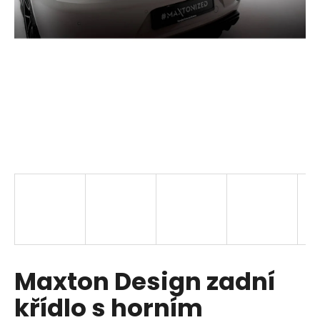
a
j
í
t
?
HLEDAT
D
o
p
Maxton Design zadní
o
r
křídlo s horním
u