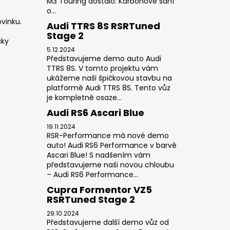
M3 Touring dostalo: Karbonové sání
o...
vinku.
Audi TTRS 8S RSRTuned
Stage 2
čky
5.12.2024
Představujeme demo auto Audi
TTRS 8S. V tomto projektu vám
ukážeme naši špičkovou stavbu na
platformě Audi TTRS 8S. Tento vůz
je kompletně osaze...
Audi RS6 Ascari Blue
19.11.2024
RSR-Performance má nové demo
auto! Audi RS6 Performance v barvě
Ascari Blue! S nadšením vám
představujeme naši novou chloubu
– Audi RS6 Performance...
Cupra Formentor VZ5
RSRTuned Stage 2
29.10.2024
Představujeme další demo vůz od