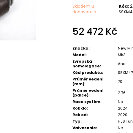
NGK ČERVENÝ ZAPALOVACÍ MODUL
APR SPORTOVNÍ
2.0TFSI 2.0TSI EA113 EA888.1/2 2.5TFSI
2.0TSI 2.5TFSI A 
Skladem u
Kód:
2
dodavatele
SSXM4
849 Kč
1 490 Kč
52 472 Kč
Měrná
cena:
Značka
:
New Min
Model
:
Mk3
Evropská
Ano
homologace
:
Kód produktu
:
SSXM47
Průměr vedení
70
(mm)
:
Průměr vedení
2.76
(palce)
:
Race systém
:
Ne
Rok do
:
2024
Rok od
:
2020
Typ
:
HJS Tun
Valvesonic
:
Ne