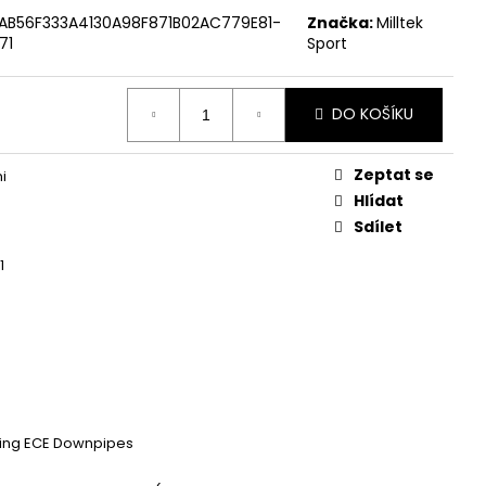
 ZAPALOVACÍ MODUL
DALŠÍ
AB56F333A4130A98F871B02AC779E81-
Značka:
Milltek
71
Sport
DO KOŠÍKU
Zeptat se
i
Hlídat
Sdílet
1
ing ECE Downpipes