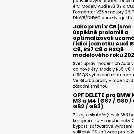
pětiválcových Audi vstoupil 
éry. Modely Audi RS3 8Y a Cu
Formentor VZ5 s motory 2.5 T
DNWB/DNWC dorazily s ještě v
Jako první v ČR jsme
úspěšně prolomili a
optimalizovali uzam
řídicí jednotku Audi 
C8, RS7 C8 a RSQ8
modelového roku 20
Svět úprav moderních Audi v
do nové éry. Modely RS6 C8,
a RSQ8 vybavené motorem 4
V8 Biturbo prošly v roce 2023
zásadní změnou — ...
OPF DELETE pro BMW 
M3 a M4 (G87 / G80 / 
G82 / G83)
Získejte skutečný zvuk S58 b
kompromisů – mechanický 
bypass, softwarové vyřazení
volitelný CS software pro zvý