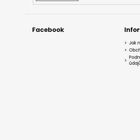
Facebook
Info
Jak 
Obch
Podm
údaj