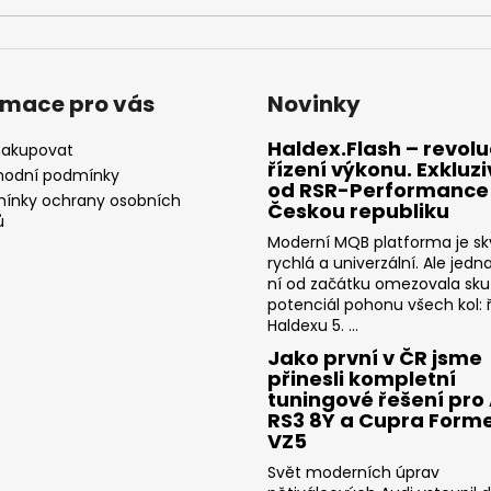
rmace pro vás
Novinky
Haldex.Flash – revolu
nakupovat
řízení výkonu. Exkluz
odní podmínky
od RSR-Performance
ínky ochrany osobních
Českou republiku
ů
Moderní MQB platforma je sk
rychlá a univerzální. Ale jedn
ní od začátku omezovala sk
potenciál pohonu všech kol: ř
Haldexu 5. ...
Jako první v ČR jsme
přinesli kompletní
tuningové řešení pro
RS3 8Y a Cupra Form
VZ5
Svět moderních úprav