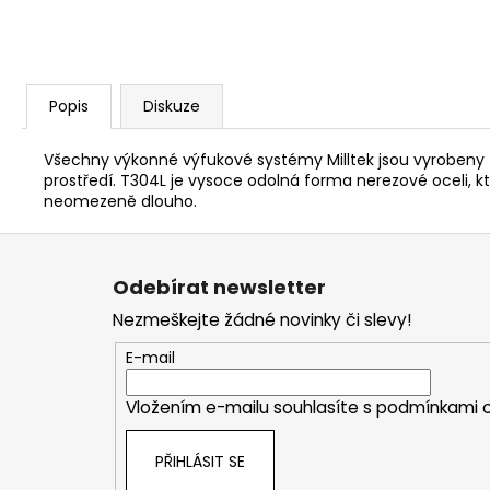
Popis
Diskuze
Všechny výkonné výfukové systémy Milltek jsou vyrobeny z
prostředí. T304L je vysoce odolná forma nerezové oceli
neomezeně dlouho.
Z
á
Odebírat newsletter
p
Nezmeškejte žádné novinky či slevy!
a
t
E-mail
í
Vložením e-mailu souhlasíte s
podmínkami o
PŘIHLÁSIT SE