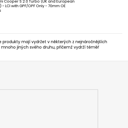
ini Cooper S 2.0 Turbo (UK and European
 - LCI with GPF/OPF Only - 70mm OE
s
 produkty mají vydržet v některých z nejnáročnějších
 mnoho jiných svého druhu, přičemž vydrží téměř