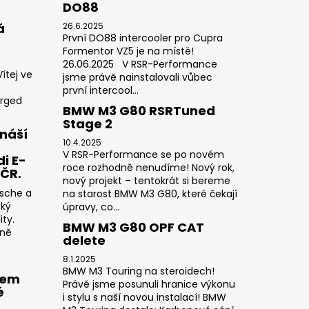
DO88
á
26.6.2025
První DO88 intercooler pro Cupra
Formentor VZ5 je na místě!
26.06.2025 V RSR-Performance
ítej ve
jsme právě nainstalovali vůbec
první intercool...
orged
BMW M3 G80 RSRTuned
Stage 2
náší
10.4.2025
V RSR-Performance se po novém
i E-
roce rozhodně nenudíme! Nový rok,
 ČR.
nový projekt – tentokrát si bereme
rsche a
na starost BMW M3 G80, které čekají
cký
úpravy, co...
ty.
BMW M3 G80 OPF CAT
sně
delete
8.1.2025
BMW M3 Touring na steroidech!
rem
Právě jsme posunuli hranice výkonu
é
i stylu s naší novou instalací! BMW