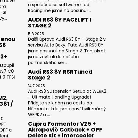
do nové
a společně se softwarem od
pra
RacingLine jsme ho posunuli...
FSI
y...
AUDI RS3 8Y FACELIFT I
STAGE 2
5.8.2025
čenou
Další úprava Audi RS3 8Y – Stage 2 v
RS6
servisu Auto Beky. Tuto Audi RS3 8Y
jsme posunuli na Stage 2. Tentokrát
23+
jsme zavítali do našeho
partnerského ser...
stoupil
Audi RS3 8Y RSRTuned
 RS7 C8
Stage 2
.0 TFSI
14.7.2025
Audi RS3 Suspension Setup at WERK2
M2,
– Ultimate Handling Upgrade!
G81 /
Přidejte se k nám na cestu do
Německa, kde jsme navštívili známý
WERK2 a ...
ez
Cupra Formentor VZ5 +
OPF
Akrapovič Catback + OPF
 OPF a
Delete Kit + intercooler
šení