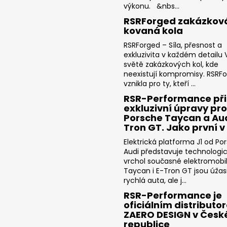
výkonu. &nbs...
RSRForged zakázkov
kovaná kola
RSRForged – Síla, přesnost a
exkluzivita v každém detailu V
světě zakázkových kol, kde
neexistují kompromisy. RSRF
vznikla pro ty, kteří ...
RSR-Performance při
exkluzivní úpravy pro
Porsche Taycan a Aud
Tron GT. Jako první v
Elektrická platforma J1 od Po
Audi představuje technologi
vrchol současné elektromobili
Taycan i E-Tron GT jsou úža
rychlá auta, ale j...
RSR-Performance je
oficiálním distributo
ZAERO DESIGN v Česk
republice