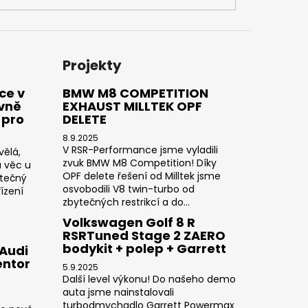
Projekty
ce v
BMW M8 COMPETITION
ivně
EXHAUST MILLTEK OPF
 pro
DELETE
8.9.2025
V RSR-Performance jsme vyladili
vělá,
zvuk BMW M8 Competition! Díky
a věc u
OPF delete řešení od Milltek jsme
utečný
osvobodili V8 twin-turbo od
ízení
zbytečných restrikcí a do...
Volkswagen Golf 8 R
RSRTuned Stage 2 ZAERO
bodykit + polep + Garrett
 Audi
entor
5.9.2025
Další level výkonu! Do našeho demo
auta jsme nainstalovali
turbodmychadlo Garrett Powermax