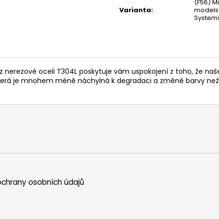
(F56) M
Varianta
:
models)
System
 nerezové oceli T304L poskytuje vám uspokojení z toho, že naše
, která je mnohem méně náchylná k degradaci a změně barvy než
chrany osobních údajů