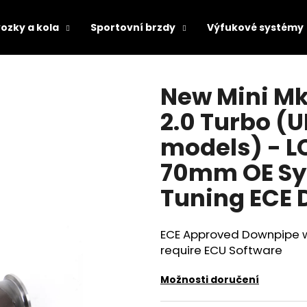
ozky a kola
Sportovní brzdy
Výfukové systémy
Co potřebujete najít?
New Mini Mk
2.0 Turbo (
HLEDAT
models) - LC
70mm OE Sy
Doporučujeme
Tuning ECE 
ECE Approved Downpipe wit
require ECU Software
Možnosti doručení