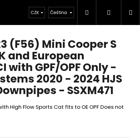
Hledat
Přihlášen
Ná
Chiptuning
CZK
Projekty
Čeština
Exteriér
Ostatní
D
ko
3 (F56) Mini Cooper S
UK and European
I with GPF/OPF Only -
stems 2020 - 2024 HJS
Downpipes - SSXM471
h High Flow Sports Cat fits to OE OPF Does not
Následující