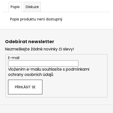
Popis
Diskuze
Popis produktu není dostupný
Z
á
Odebírat newsletter
p
Nezmeškejte žádné novinky či slevy!
a
t
E-mail
í
Vložením e-mailu souhlasíte s
podmínkami
ochrany osobních údajů
PŘIHLÁSIT SE