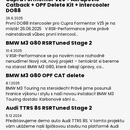
Catback + OPF Delete Kit + intercooler
DO88
26.6.2025
První DO88 intercooler pro Cupra Formentor VZ5 je na
místě! 26.06.2025 V RSR-Performance jsme právě
nainstalovali vůbec první intercool...
BMW M3 G80 RSRTuned Stage 2
10.4.2025
V RSR-Performance se po novém roce rozhodně
nenudíme! Nový rok, nový projekt – tentokrát si bereme
na starost BMW M3 G80, které čekají úpravy, co...
BMW M3 G80 OPF CAT delete
8.1.2025
BMW M3 Touring na steroidech! Právě jsme posunuli
hranice výkonu i stylu s naší novou instalací! BMW M3
Touring dostalo: Karbonové sání o...
Audi TTRS 8S RSRTuned Stage 2
5.12.2024
Představujeme demo auto Audi TTRS 8S. V tomto projektu
vám ukážeme naši špičkovou stavbu na platformě Audi