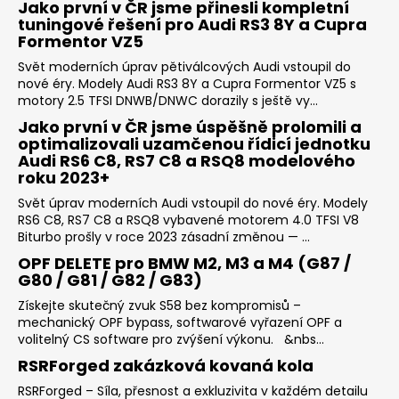
Jako první v ČR jsme přinesli kompletní
tuningové řešení pro Audi RS3 8Y a Cupra
Formentor VZ5
Svět moderních úprav pětiválcových Audi vstoupil do
nové éry. Modely Audi RS3 8Y a Cupra Formentor VZ5 s
motory 2.5 TFSI DNWB/DNWC dorazily s ještě vy...
Jako první v ČR jsme úspěšně prolomili a
optimalizovali uzamčenou řídicí jednotku
Audi RS6 C8, RS7 C8 a RSQ8 modelového
roku 2023+
Svět úprav moderních Audi vstoupil do nové éry. Modely
RS6 C8, RS7 C8 a RSQ8 vybavené motorem 4.0 TFSI V8
Biturbo prošly v roce 2023 zásadní změnou — ...
OPF DELETE pro BMW M2, M3 a M4 (G87 /
G80 / G81 / G82 / G83)
Získejte skutečný zvuk S58 bez kompromisů –
mechanický OPF bypass, softwarové vyřazení OPF a
volitelný CS software pro zvýšení výkonu. &nbs...
RSRForged zakázková kovaná kola
RSRForged – Síla, přesnost a exkluzivita v každém detailu