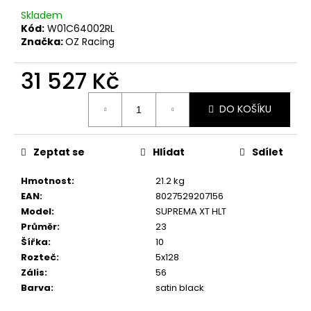
č
u
Skladem
Kód:
W01C64002RL
j
Značka:
OZ Racing
e
m
31 527 Kč
e
Měrná
DO KOŠÍKU
cena:
RSR-
PERFORMANCE
OSVĚŽOVAČ
Zeptat se
Hlídat
Sdílet
VZDUCHU
CHERRY
Hmotnost
:
21.2 kg
99
Kč
EAN
:
8027529207156
Model
:
SUPREMA XT HLT
Průměr
:
23
Šířka
:
10
Rozteč
:
5x128
Zális
:
56
Barva
:
satin black