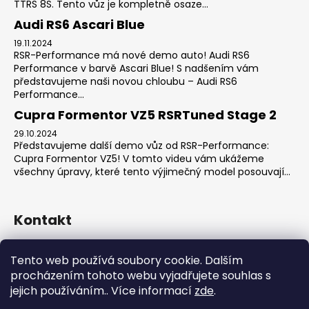
TTRS 8S. Tento vůz je kompletně osaze...
Audi RS6 Ascari Blue
19.11.2024
RSR-Performance má nové demo auto! Audi RS6
Performance v barvě Ascari Blue! S nadšením vám
představujeme naši novou chloubu – Audi RS6
Performance...
Cupra Formentor VZ5 RSRTuned Stage 2
29.10.2024
Představujeme další demo vůz od RSR-Performance:
Cupra Formentor VZ5! V tomto videu vám ukážeme
všechny úpravy, které tento výjimečný model posouvají...
Kontakt
sales
@
rsr-performance.cz
Tento web používá soubory cookie. Dalším
728737662
procházením tohoto webu vyjadřujete souhlas s
https://www.facebook.com/RSRCzech/
jejich používáním.. Více informací
zde
.
rsrperformance