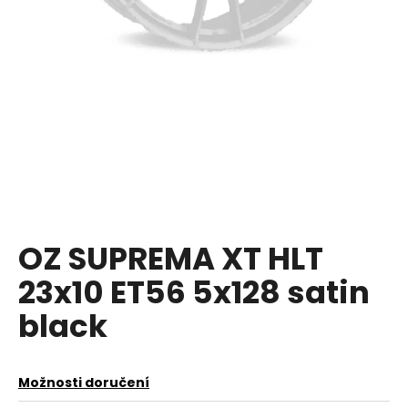
a
j
í
t
?
HLEDAT
OZ SUPREMA XT HLT
23x10 ET56 5x128 satin
D
o
black
p
o
r
Možnosti doručení
u