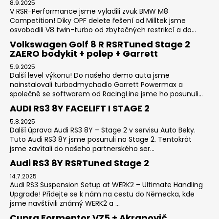
8.9.2025
V RSR-Performance jsme vyladili zvuk BMW M8
Competition! Díky OPF delete řešení od Milltek jsme
osvobodili V8 twin-turbo od zbytečných restrikcí a do...
Volkswagen Golf 8 R RSRTuned Stage 2
ZAERO bodykit + polep + Garrett
5.9.2025
Další level výkonu! Do našeho demo auta jsme
nainstalovali turbodmychadlo Garrett Powermax a
společně se softwarem od RacingLine jsme ho posunuli...
AUDI RS3 8Y FACELIFT I STAGE 2
5.8.2025
Další úprava Audi RS3 8Y – Stage 2 v servisu Auto Beky.
Tuto Audi RS3 8Y jsme posunuli na Stage 2. Tentokrát
jsme zavítali do našeho partnerského ser...
Audi RS3 8Y RSRTuned Stage 2
14.7.2025
Audi RS3 Suspension Setup at WERK2 – Ultimate Handling
Upgrade! Přidejte se k nám na cestu do Německa, kde
jsme navštívili známý WERK2 a ...
Cupra Formentor VZ5 + Akrapovič