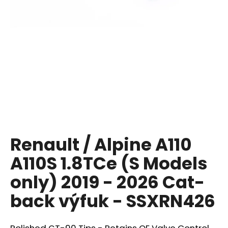
a
j
í
t
?
HLEDAT
Renault / Alpine A110
A110S 1.8TCe (S Models
D
o
only) 2019 - 2026 Cat-
p
back výfuk - SSXRN426
o
r
u
Polished GT-90 Tips - Retains OE Valve Control