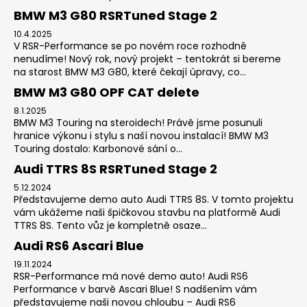
BMW M3 G80 RSRTuned Stage 2
10.4.2025
V RSR-Performance se po novém roce rozhodně
nenudíme! Nový rok, nový projekt – tentokrát si bereme
na starost BMW M3 G80, které čekají úpravy, co...
BMW M3 G80 OPF CAT delete
8.1.2025
BMW M3 Touring na steroidech! Právě jsme posunuli
hranice výkonu i stylu s naší novou instalací! BMW M3
Touring dostalo: Karbonové sání o...
Audi TTRS 8S RSRTuned Stage 2
5.12.2024
Představujeme demo auto Audi TTRS 8S. V tomto projektu
vám ukážeme naši špičkovou stavbu na platformě Audi
TTRS 8S. Tento vůz je kompletně osaze...
Audi RS6 Ascari Blue
19.11.2024
RSR-Performance má nové demo auto! Audi RS6
Performance v barvě Ascari Blue! S nadšením vám
představujeme naši novou chloubu – Audi RS6