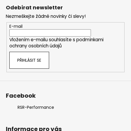
á
Odebírat newsletter
p
Nezmeškejte žádné novinky či slevy!
a
t
E-mail
í
Vložením e-mailu souhlasíte s
podmínkami
ochrany osobních údajů
PŘIHLÁSIT SE
Facebook
RSR-Performance
Informace pro vás