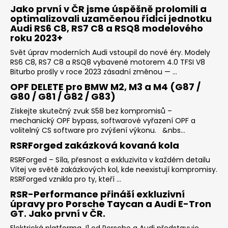
Jako první v ČR jsme úspěšně prolomili a
optimalizovali uzamčenou řídicí jednotku
Audi RS6 C8, RS7 C8 a RSQ8 modelového
roku 2023+
Svět úprav moderních Audi vstoupil do nové éry. Modely
RS6 C8, RS7 C8 a RSQ8 vybavené motorem 4.0 TFSI V8
Biturbo prošly v roce 2023 zásadní změnou — ...
OPF DELETE pro BMW M2, M3 a M4 (G87 /
G80 / G81 / G82 / G83)
Získejte skutečný zvuk S58 bez kompromisů –
mechanický OPF bypass, softwarové vyřazení OPF a
volitelný CS software pro zvýšení výkonu. &nbs...
RSRForged zakázková kovaná kola
RSRForged – Síla, přesnost a exkluzivita v každém detailu
Vítej ve světě zakázkových kol, kde neexistují kompromisy.
RSRForged vznikla pro ty, kteří ...
RSR-Performance přináší exkluzivní
úpravy pro Porsche Taycan a Audi E-Tron
GT. Jako první v ČR.
Elektrická platforma J1 od Porsche a Audi představuje