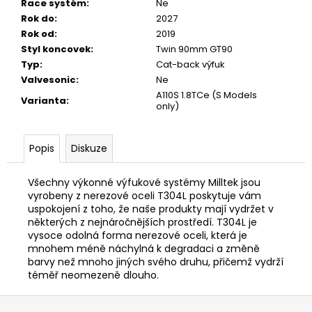
Race systém
:
Ne
Rok do
:
2027
Rok od
:
2019
Styl koncovek
:
Twin 90mm GT90
Typ
:
Cat-back výfuk
Valvesonic
:
Ne
A110S 1.8TCe (S Models
Varianta
:
only)
Popis
Diskuze
Všechny výkonné výfukové systémy Milltek jsou
vyrobeny z nerezové oceli T304L poskytuje vám
uspokojení z toho, že naše produkty mají vydržet v
některých z nejnáročnějších prostředí. T304L je
vysoce odolná forma nerezové oceli, která je
mnohem méně náchylná k degradaci a změně
barvy než mnoho jiných svého druhu, přičemž vydrží
téměř neomezeně dlouho.
Z