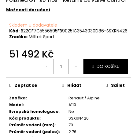
č
u
Možnosti doručení
j
e
Skladem u dodavatele
m
Kód:
B22CF7C5556595FB90251C3543030D86-SSXRN426
e
Značka:
Milltek Sport
51 492 Kč
APR
SPORTOVNÍ
Měrná
ZAPALOVACÍ
DO KOŠÍKU
cena:
MODUL
2.0TSI
2.5TFSI
A
Zeptat se
Hlídat
Sdílet
DALŠÍ
1
Značka
:
Renault / Alpine
490
Model
:
A110
Kč
Evropská homologace
:
Ne
Kód produktu
:
SSXRN426
Průměr vedení (mm)
:
70
Průměr vedení (palce)
:
2.76