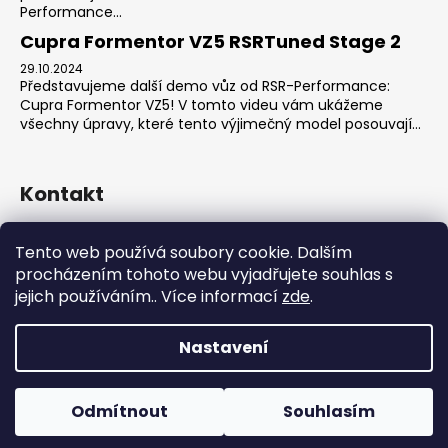
Performance...
Cupra Formentor VZ5 RSRTuned Stage 2
29.10.2024
Představujeme další demo vůz od RSR-Performance:
Cupra Formentor VZ5! V tomto videu vám ukážeme
všechny úpravy, které tento výjimečný model posouvají...
Kontakt
sales
@
rsr-performance.cz
Tento web používá soubory cookie. Dalším
728737662
procházením tohoto webu vyjadřujete souhlas s
https://www.facebook.com/RSRCzech/
jejich používáním.. Více informací
zde
.
rsrperformance
Nastavení
Vytvořil Shoptet
Copyright 2026
RSR-Performance
. Všechna práva
Odmítnout
Souhlasím
vyhrazena.
Upravit nastavení cookies