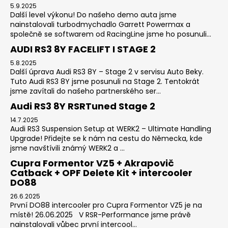
5.9.2025
Další level výkonu! Do našeho demo auta jsme
nainstalovali turbodmychadlo Garrett Powermax a
společně se softwarem od RacingLine jsme ho posunuli...
AUDI RS3 8Y FACELIFT I STAGE 2
5.8.2025
Další úprava Audi RS3 8Y – Stage 2 v servisu Auto Beky.
Tuto Audi RS3 8Y jsme posunuli na Stage 2. Tentokrát
jsme zavítali do našeho partnerského ser...
Audi RS3 8Y RSRTuned Stage 2
14.7.2025
Audi RS3 Suspension Setup at WERK2 – Ultimate Handling
Upgrade! Přidejte se k nám na cestu do Německa, kde
jsme navštívili známý WERK2 a ...
Cupra Formentor VZ5 + Akrapovič
Catback + OPF Delete Kit + intercooler
DO88
26.6.2025
První DO88 intercooler pro Cupra Formentor VZ5 je na
místě! 26.06.2025 V RSR-Performance jsme právě
nainstalovali vůbec první intercool...