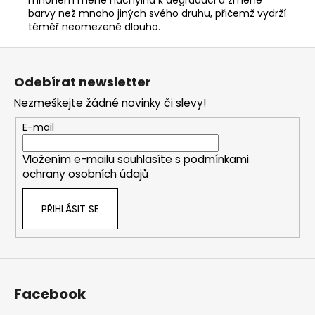
barvy než mnoho jiných svého druhu, přičemž vydrží
téměř neomezeně dlouho.
Z
á
Odebírat newsletter
p
Nezmeškejte žádné novinky či slevy!
a
t
E-mail
í
Vložením e-mailu souhlasíte s
podmínkami
ochrany osobních údajů
PŘIHLÁSIT SE
Facebook