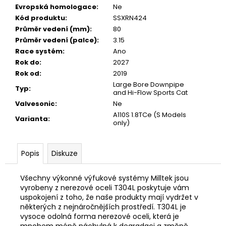
Evropská homologace
:
Ne
Kód produktu
:
SSXRN424
Průměr vedení (mm)
:
80
Průměr vedení (palce)
:
3.15
Race systém
:
Ano
Rok do
:
2027
Rok od
:
2019
Large Bore Downpipe
Typ
:
and Hi-Flow Sports Cat
Valvesonic
:
Ne
A110S 1.8TCe (S Models
Varianta
:
only)
Popis
Diskuze
Všechny výkonné výfukové systémy Milltek jsou
vyrobeny z nerezové oceli T304L poskytuje vám
uspokojení z toho, že naše produkty mají vydržet v
některých z nejnáročnějších prostředí. T304L je
vysoce odolná forma nerezové oceli, která je
mnohem méně náchylná k degradaci a změně