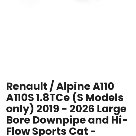
a
j
í
t
?
HLEDAT
Renault / Alpine A110
A110S 1.8TCe (S Models
D
o
only) 2019 - 2026 Large
p
Bore Downpipe and Hi-
o
r
Flow Sports Cat -
u