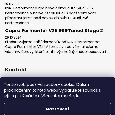
19.11.2024
RSR-Performance má nové demo auto! Audi RS6
Performance v barvě Ascari Blue! S nadšením vám
představujeme naši novou chloubu – Audi RS6
Performance...
Cupra Formentor VZ5 RSRTuned Stage 2
29.10.2024
Představujeme další demo vůz od RSR-Performance:
Cupra Formentor VZ5! V tomto videu vám ukážeme
všechny úpravy, které tento výjimečný model posouvají...
Kontakt
sales
@
rsr-performance.cz
Tento web používá soubory cookie. Dalším
728737662
procházením tohoto webu vyjadřujete souhlas s
https://www.facebook.com/RSRCzech/
jejich používáním.. Více informací
zde
.
rsrperformance
Nastavení
Vytvořil Shoptet