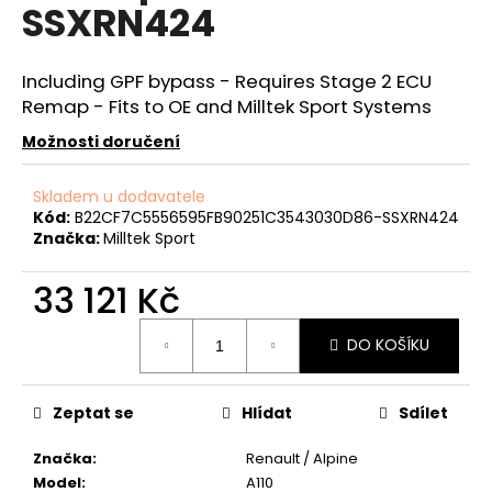
č
SSXRN424
u
j
e
Including GPF bypass - Requires Stage 2 ECU
m
Remap - Fits to OE and Milltek Sport Systems
e
Možnosti doručení
NGK
Skladem u dodavatele
SPORTOVNÍ
Kód:
B22CF7C5556595FB90251C3543030D86-SSXRN424
SVÍČKY
Značka:
Milltek Sport
2.0TFSI
2.0TSI
EA113
33 121 Kč
EA888.1/2
Měrná
1
DO KOŠÍKU
849
cena:
Kč
Zeptat se
Hlídat
Sdílet
Značka
:
Renault / Alpine
Model
:
A110