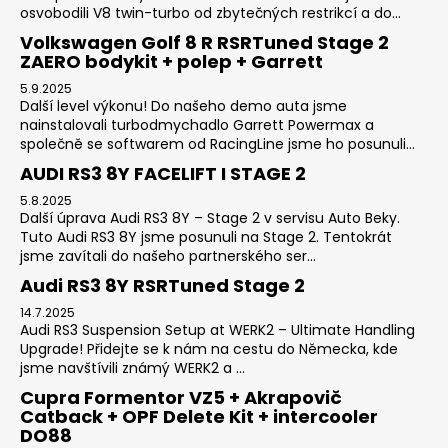
osvobodili V8 twin-turbo od zbytečných restrikcí a do...
Volkswagen Golf 8 R RSRTuned Stage 2
ZAERO bodykit + polep + Garrett
5.9.2025
Další level výkonu! Do našeho demo auta jsme
nainstalovali turbodmychadlo Garrett Powermax a
společně se softwarem od RacingLine jsme ho posunuli...
AUDI RS3 8Y FACELIFT I STAGE 2
5.8.2025
Další úprava Audi RS3 8Y – Stage 2 v servisu Auto Beky.
Tuto Audi RS3 8Y jsme posunuli na Stage 2. Tentokrát
jsme zavítali do našeho partnerského ser...
Audi RS3 8Y RSRTuned Stage 2
14.7.2025
Audi RS3 Suspension Setup at WERK2 – Ultimate Handling
Upgrade! Přidejte se k nám na cestu do Německa, kde
jsme navštívili známý WERK2 a ...
Cupra Formentor VZ5 + Akrapovič
Catback + OPF Delete Kit + intercooler
DO88