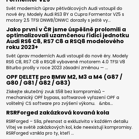
Svět moderních úprav pětiválcových Audi vstoupil do
nové éry. Modely Audi RS3 8Y a Cupra Formentor VZ5 s
motory 2.5 TFSI DNWB/DNWC dorazily s ještě vy...
Jako první v ČR jsme úspěšně prolomili a
optimalizovali uzamčenou řídicí jednotku
Audi RS6 C8, RS7 C8 a RSQ8 modelového
roku 2023+
Svět úprav moderních Audi vstoupil do nové éry. Modely
RS6 C8, RS7 C8 a RSQ8 vybavené motorem 4.0 TFSI V8
Biturbo prošly v roce 2023 zásadní změnou — ...
OPF DELETE pro BMW M2, M3 a M4 (G87 /
G80 / G81 / G82 / G83)
Získejte skutečný zvuk S58 bez kompromisů –
mechanický OPF bypass, softwarové vyřazení OPF a
volitelný CS software pro zvýšení výkonu. &nbs...
RSRForged zakázková kovaná kola
RSRForged – Síla, přesnost a exkluzivita v každém detailu
Vítej ve světě zakázkových kol, kde neexistují kompromisy.
RSRForged vznikla pro ty, kteří ...