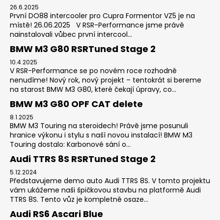
26.6.2025
První DO88 intercooler pro Cupra Formentor VZ5 je na
místě! 26.06.2025 V RSR-Performance jsme právě
nainstalovali vůbec první intercool...
BMW M3 G80 RSRTuned Stage 2
10.4.2025
V RSR-Performance se po novém roce rozhodně
nenudíme! Nový rok, nový projekt – tentokrát si bereme
na starost BMW M3 G80, které čekají úpravy, co...
BMW M3 G80 OPF CAT delete
8.1.2025
BMW M3 Touring na steroidech! Právě jsme posunuli
hranice výkonu i stylu s naší novou instalací! BMW M3
Touring dostalo: Karbonové sání o...
Audi TTRS 8S RSRTuned Stage 2
5.12.2024
Představujeme demo auto Audi TTRS 8S. V tomto projektu
vám ukážeme naši špičkovou stavbu na platformě Audi
TTRS 8S. Tento vůz je kompletně osaze...
Audi RS6 Ascari Blue