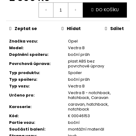
Měrná
DO KOŠÍKU
cena:
Zeptat se
Hlídat
Sdílet
Značka vozu
:
Opel
Model
:
Vectra B
Doplnění spoileru
:
boční práh
plast ABS bez
Povrchová úprava
:
povrchové úpravy
Typ produktu
:
Spoiler
Typ spoileru
:
boční práh
Typ vozu
:
Vectra B
Vectra B - notchback,
Určeno pro
:
hatchback, Caravan
caravan, hatchback,
Karoserie
:
notchback
Kód
:
K 00046153
Partie vozu
:
boční
Součástí balení
:
montážní materiál
Strana vozu
:
levá