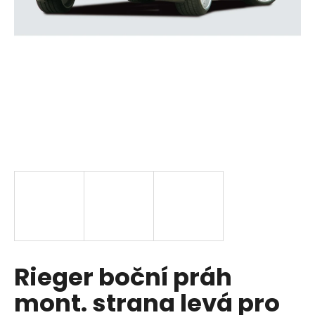
a
j
í
t
?
HLEDAT
D
o
p
Rieger boční práh
o
r
mont. strana levá pro
u