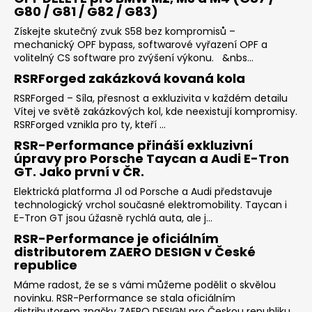
G80 / G81 / G82 / G83)
Získejte skutečný zvuk S58 bez kompromisů –
mechanický OPF bypass, softwarové vyřazení OPF a
volitelný CS software pro zvýšení výkonu. &nbs...
RSRForged zakázková kovaná kola
RSRForged – Síla, přesnost a exkluzivita v každém detailu
Vítej ve světě zakázkových kol, kde neexistují kompromisy.
RSRForged vznikla pro ty, kteří ...
RSR-Performance přináší exkluzivní
úpravy pro Porsche Taycan a Audi E-Tron
GT. Jako první v ČR.
Elektrická platforma J1 od Porsche a Audi představuje
technologický vrchol současné elektromobility. Taycan i
E-Tron GT jsou úžasně rychlá auta, ale j...
RSR-Performance je oficiálním
distributorem ZAERO DESIGN v České
republice
Máme radost, že se s vámi můžeme podělit o skvělou
novinku. RSR-Performance se stala oficiálním
distributorem značky ZAERO DESIGN pro Českou republiku...