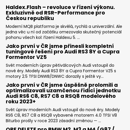
Haldex.Flash – revoluce v řízení výkonu.
Exkluzivně od RSR-Performance pro
Českou republiku
Moderní MQB platforma je skvělá, rychlá a univerzální. Ale
jedna věc u ní od začátku omezovala skutečný potenciál
pohonu všech kol: řízení Haldexu 5. ...
Jako první v ČR jsme přinesli kompletní
tuningové řešení pro Audi RS3 8Y a Cupra
Formentor VZ5
Svět moderních úprav pětiválcových Audi vstoupil do
nové éry. Modely Audi RS3 8Y a Cupra Formentor VZ5 s
motory 2.5 TFSI DNWB/DNWC dorazily s ještě vy...
Jako první v ČR jsme úspěšně prolomili a
optimalizovali uzamčenou řídicí jednotku
Audi RS6 C8, RS7 C8 a RSQ8 modelového
roku 2023+
Svět úprav moderních Audi vstoupil do nové éry. Modely
RS6 C8, RS7 C8 a RSQ8 vybavené motorem 4.0 TFSI V8
Biturbo prošly v roce 2023 zásadní změnou — ...
OPF DELETE pro BMW M2, M3 a M4 (G87 /