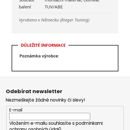
balení
TUV/ABE
Vyrobeno v Německu (Rieger Tuning)
DŮLEŽITÉ INFORMACE
Poznámka výrobce:
Z
á
Odebírat newsletter
p
Nezmeškejte žádné novinky či slevy!
a
t
E-mail
í
Vložením e-mailu souhlasíte s
podmínkami
ochrany osobních údajů