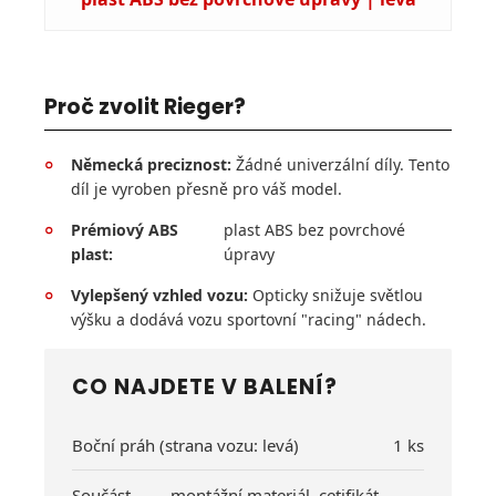
Proč zvolit Rieger?
Německá preciznost:
Žádné univerzální díly. Tento
°
díl je vyroben přesně pro váš model.
Prémiový ABS
plast ABS bez povrchové
°
plast:
úpravy
Vylepšený vzhled vozu:
Opticky snižuje světlou
°
výšku a dodává vozu sportovní "racing" nádech.
CO NAJDETE V BALENÍ?
Boční práh (strana vozu: levá)
1 ks
Součást
montážní materiál, cetifikát