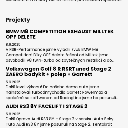
Projekty
BMW M8 COMPETITION EXHAUST MILLTEK
OPF DELETE
8.9.2025
V RSR-Performance jsme vyladili zvuk BMW M8
Competition! Díky OPF delete řešení od Milltek jsme
osvobodili V8 twin-turbo od zbytečných restrikcí a do...
Volkswagen Golf 8 R RSRTuned Stage 2
ZAERO bodykit + polep + Garrett
5.9.2025
Další level výkonu! Do našeho demo auta jsme
nainstalovali turbodmychadlo Garrett Powermax a
společně se softwarem od RacingLine jsme ho posunuli...
AUDI RS3 8Y FACELIFT I STAGE 2
5.8.2025
Další úprava Audi RS3 8Y – Stage 2 v servisu Auto Beky.
Tuto Audi RS3 8Y jsme posunuli na Stage 2. Tentokrát