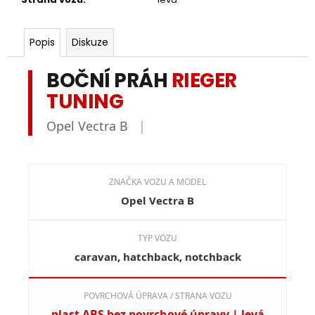
Popis
Diskuze
BOČNÍ PRÁH
RIEGER
TUNING
Opel Vectra B
|
ZNAČKA VOZU A MODEL
Opel Vectra B
TYP VOZU
caravan, hatchback, notchback
POVRCHOVÁ ÚPRAVA / STRANA VOZU
plast ABS bez povrchové úpravy | levá