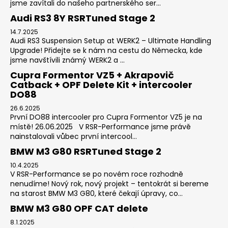
jsme zavítali do našeho partnerského ser...
Audi RS3 8Y RSRTuned Stage 2
14.7.2025
Audi RS3 Suspension Setup at WERK2 – Ultimate Handling
Upgrade! Přidejte se k nám na cestu do Německa, kde
jsme navštívili známý WERK2 a ...
Cupra Formentor VZ5 + Akrapovič
Catback + OPF Delete Kit + intercooler
DO88
26.6.2025
První DO88 intercooler pro Cupra Formentor VZ5 je na
místě! 26.06.2025 V RSR-Performance jsme právě
nainstalovali vůbec první intercool...
BMW M3 G80 RSRTuned Stage 2
10.4.2025
V RSR-Performance se po novém roce rozhodně
nenudíme! Nový rok, nový projekt – tentokrát si bereme
na starost BMW M3 G80, které čekají úpravy, co...
BMW M3 G80 OPF CAT delete
8.1.2025