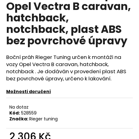
č
Opel Vectra B caravan,
u
hatchback,
j
e
notchback, plast ABS
m
e
bez povrchové úpravy
NGK
Boční práh Rieger Tuning určen k montáži na
SPORTOVNÍ
SVÍČKY
vozy Opel Vectra B caravan, hatchback,
2.0TFSI
notchback . Je dodáván v provedení plast ABS
2.0TSI
bez povrchové úpravy, určeno k lakování.
EA113
EA888.1/2
Možnosti doručení
1
849
Kč
Na dotaz
Kód:
528559
Značka:
Rieger tuning
2 306 Kč