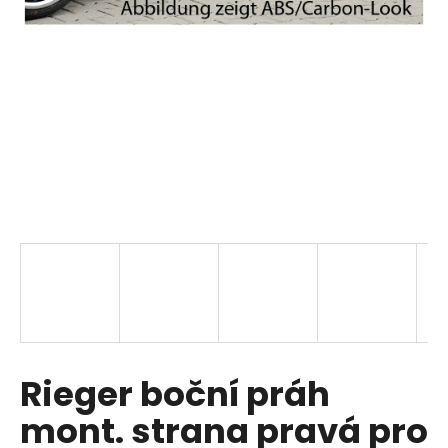
a
j
í
t
?
HLEDAT
D
o
p
Rieger boční práh
o
r
mont. strana pravá pro
u