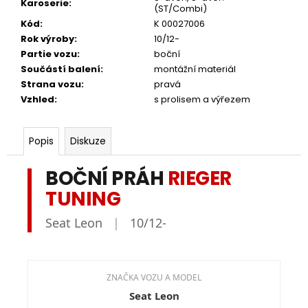
Karoserie
:
(ST/Combi)
Kód
:
K 00027006
Rok výroby
:
10/12-
Partie vozu
:
boční
Součástí balení
:
montážní materiál
Strana vozu
:
pravá
Vzhled
:
s prolisem a výřezem
Popis
Diskuze
BOČNÍ PRÁH
RIEGER
TUNING
Seat Leon
|
10/12-
ZNAČKA VOZU A MODEL
Seat Leon