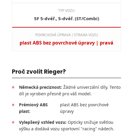
TYP VOZU
5F 5-dvéř., 5-dvéř. (ST/Combi)
POVRCHOVÁ ÚPRAVA / STRANA VOZU
plast ABS bez povrchové úpravy | pravá
Proč zvolit Rieger?
Německá preciznost:
Žádné univerzální díly. Tento
°
díl je vyroben přesně pro váš model.
Prémiový ABS
plast ABS bez povrchové
°
plast:
úpravy
Vylepšený vzhled vozu:
Opticky snižuje světlou
°
výšku a dodává vozu sportovní "racing" nádech.