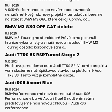
10.4.2025
V RSR-Performance se po novém roce rozhodně
nenudíme! Nový rok, nový projekt – tentokrát si bereme
na starost BMW M3 G80, které čekají úpravy, co...
BMW M3 G80 OPF CAT delete
8.1.2025
BMW M3 Touring na steroidech! Právě jsme posunuli
hranice výkonu i stylu s naší novou instalací! BMW M3
Touring dostalo: Karbonové sání o...
Audi TTRS 8S RSRTuned Stage 2
5.12.2024
Představujeme demo auto Audi TTRS 8S. V tomto projektu
vám ukážeme naši špičkovou stavbu na platformě Audi
TTRS 8S. Tento vůz je kompletně osaze...
Audi RS6 Ascari Blue
19.11.2024
RSR-Performance má nové demo auto! Audi RS6
Performance v barvě Ascari Blue! S nadšením vám
představujeme naši novou chloubu – Audi RS6
Performance...