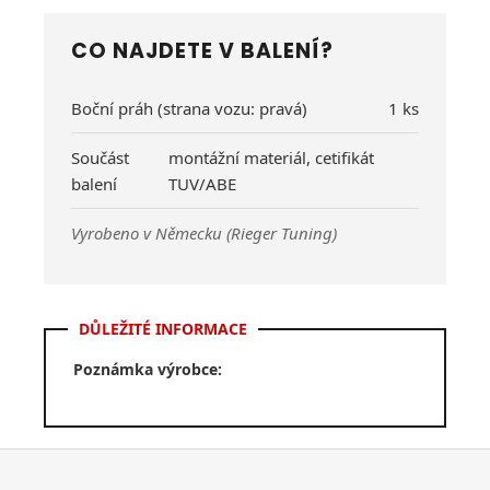
CO NAJDETE V BALENÍ?
Boční práh (strana vozu: pravá)
1 ks
Součást
montážní materiál, cetifikát
balení
TUV/ABE
Vyrobeno v Německu (Rieger Tuning)
DŮLEŽITÉ INFORMACE
Poznámka výrobce:
Z