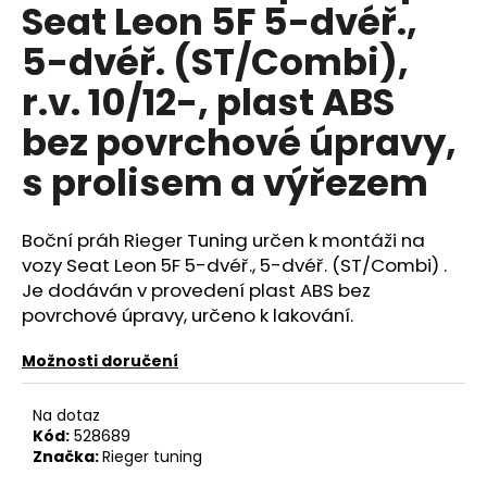
č
Seat Leon 5F 5-dvéř.,
u
5-dvéř. (ST/Combi),
j
e
r.v. 10/12-, plast ABS
m
e
bez povrchové úpravy,
s prolisem a výřezem
NGK
SPORTOVNÍ
SVÍČKY
Boční práh Rieger Tuning určen k montáži na
2.0TFSI
2.0TSI
vozy Seat Leon 5F 5-dvéř., 5-dvéř. (ST/Combi) .
EA113
Je dodáván v provedení plast ABS bez
EA888.1/2
povrchové úpravy, určeno k lakování.
1
849
Možnosti doručení
Kč
Na dotaz
Kód:
528689
Značka:
Rieger tuning