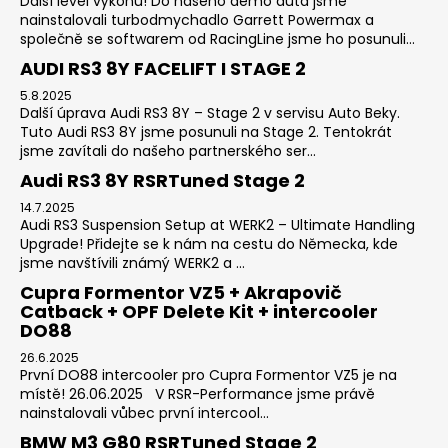
Další level výkonu! Do našeho demo auta jsme
nainstalovali turbodmychadlo Garrett Powermax a
společně se softwarem od RacingLine jsme ho posunuli...
AUDI RS3 8Y FACELIFT I STAGE 2
5.8.2025
Další úprava Audi RS3 8Y – Stage 2 v servisu Auto Beky.
Tuto Audi RS3 8Y jsme posunuli na Stage 2. Tentokrát
jsme zavítali do našeho partnerského ser...
Audi RS3 8Y RSRTuned Stage 2
14.7.2025
Audi RS3 Suspension Setup at WERK2 – Ultimate Handling
Upgrade! Přidejte se k nám na cestu do Německa, kde
jsme navštívili známý WERK2 a ...
Cupra Formentor VZ5 + Akrapovič
Catback + OPF Delete Kit + intercooler
DO88
26.6.2025
První DO88 intercooler pro Cupra Formentor VZ5 je na
místě! 26.06.2025 V RSR-Performance jsme právě
nainstalovali vůbec první intercool...
BMW M3 G80 RSRTuned Stage 2