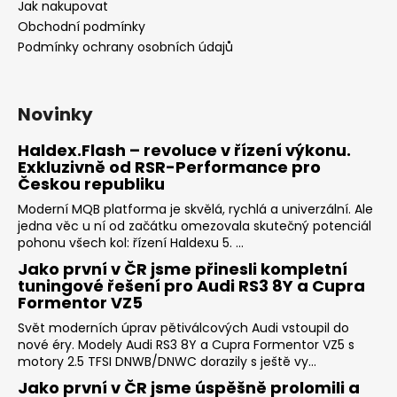
Jak nakupovat
Obchodní podmínky
Podmínky ochrany osobních údajů
Novinky
Haldex.Flash – revoluce v řízení výkonu.
Exkluzivně od RSR-Performance pro
Českou republiku
Moderní MQB platforma je skvělá, rychlá a univerzální. Ale
jedna věc u ní od začátku omezovala skutečný potenciál
pohonu všech kol: řízení Haldexu 5. ...
Jako první v ČR jsme přinesli kompletní
tuningové řešení pro Audi RS3 8Y a Cupra
Formentor VZ5
Svět moderních úprav pětiválcových Audi vstoupil do
nové éry. Modely Audi RS3 8Y a Cupra Formentor VZ5 s
motory 2.5 TFSI DNWB/DNWC dorazily s ještě vy...
Jako první v ČR jsme úspěšně prolomili a