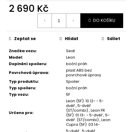
2 690 Kč
Měrná
DO KOŠÍKU
cena:
Zeptat se
Hlídat
Sdílet
Značka vozu
:
Seat
Model
:
Leon
Doplnění spoileru
:
boční práh
plast ABS bez
Povrchová úprava
:
povrchové úpravy
Typ produktu
:
Spoiler
Typ spoileru
:
boční práh
Typ vozu
:
5F
Leon (5F): 10.12- - 5-
dvéř., 5-dvéř.
(ST/combi) , Leon FR
Určeno pro
:
(5F): 01.13- - 5-dvéř., 5-
dvéř. (ST/combi) , Leon
Cupra (5F): 03.14-
5-dvéř., 5-dvéř.