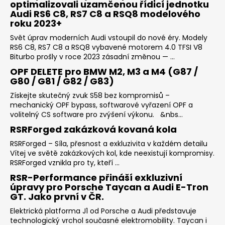
optimalizovali uzamčenou řídicí jednotku
Audi RS6 C8, RS7 C8 a RSQ8 modelového
roku 2023+
Svět úprav moderních Audi vstoupil do nové éry. Modely
RS6 C8, RS7 C8 a RSQ8 vybavené motorem 4.0 TFSI V8
Biturbo prošly v roce 2023 zásadní změnou — ...
OPF DELETE pro BMW M2, M3 a M4 (G87 /
G80 / G81 / G82 / G83)
Získejte skutečný zvuk S58 bez kompromisů –
mechanický OPF bypass, softwarové vyřazení OPF a
volitelný CS software pro zvýšení výkonu. &nbs...
RSRForged zakázková kovaná kola
RSRForged – Síla, přesnost a exkluzivita v každém detailu
Vítej ve světě zakázkových kol, kde neexistují kompromisy.
RSRForged vznikla pro ty, kteří ...
RSR-Performance přináší exkluzivní
úpravy pro Porsche Taycan a Audi E-Tron
GT. Jako první v ČR.
Elektrická platforma J1 od Porsche a Audi představuje
technologický vrchol současné elektromobility. Taycan i