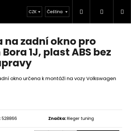
Hledat
Přihlášen
Ná
Chiptuning
CZK
Projekty
Čeština
Exteriér
Ostatní
D
ko
a na zadní okno pro
Bora 1J, plast ABS bez
úpravy
adní okno určena k montáži na vozy Volkswagen
Následující
:
528866
Značka:
Rieger tuning