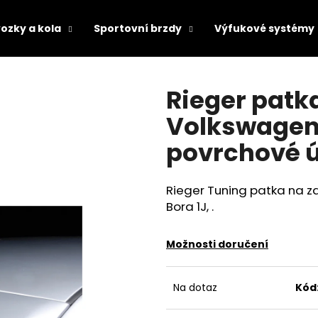
ozky a kola
Sportovní brzdy
Výfukové systémy
Co potřebujete najít?
Rieger patk
Volkswagen 
HLEDAT
povrchové 
Rieger Tuning patka na z
Doporučujeme
Bora 1J, .
Možnosti doručení
Na dotaz
Kód