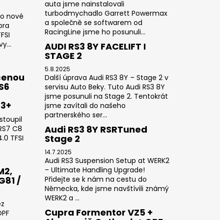
auta jsme nainstalovali
turbodmychadlo Garrett Powermax
do nové
a společně se softwarem od
pra
RacingLine jsme ho posunuli...
FSI
y...
AUDI RS3 8Y FACELIFT I
STAGE 2
5.8.2025
čenou
Další úprava Audi RS3 8Y – Stage 2 v
RS6
servisu Auto Beky. Tuto Audi RS3 8Y
jsme posunuli na Stage 2. Tentokrát
23+
jsme zavítali do našeho
partnerského ser...
stoupil
Audi RS3 8Y RSRTuned
 RS7 C8
Stage 2
.0 TFSI
14.7.2025
Audi RS3 Suspension Setup at WERK2
M2,
– Ultimate Handling Upgrade!
G81 /
Přidejte se k nám na cestu do
Německa, kde jsme navštívili známý
WERK2 a ...
ez
Cupra Formentor VZ5 +
OPF