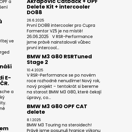
Akrapovič Catback + OPF
 OPF a
Delete Kit + intercooler
šení
DO88
á
26.6.2025
První DO88 intercooler pro Cupra
Formentor VZ5 je na místě!
26.06.2025 V RSR-Performance
ítej ve
jsme právě nainstalovali vůbec
první intercool...
orged
BMW M3 G80 RSRTuned
Stage 2
náší
10.4.2025
V RSR-Performance se po novém
i E-
roce rozhodně nenudíme! Nový rok,
 ČR.
nový projekt – tentokrát si bereme
rsche a
na starost BMW M3 G80, které čekají
cký
úpravy, co...
ty.
BMW M3 G80 OPF CAT
sně
delete
8.1.2025
BMW M3 Touring na steroidech!
rem
Právě jsme posunuli hranice výkonu