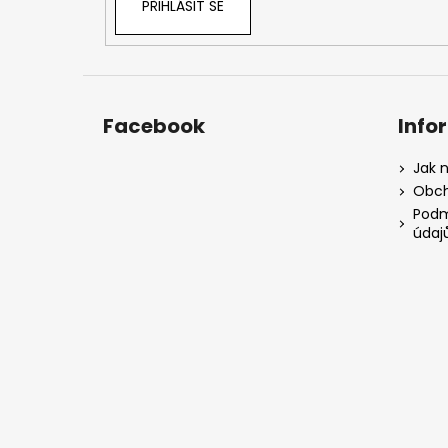
PŘIHLÁSIT SE
Facebook
Info
Jak 
Obch
Podm
údaj