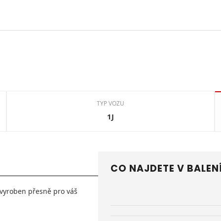
TYP VOZU
1J
CO NAJDETE V BALEN
e vyroben přesně pro váš