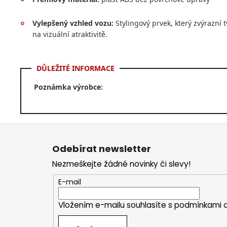
°
Vylepšený vzhled vozu:
Stylingový prvek, který zvýrazní t
°
na vizuální atraktivitě.
DŮLEŽITÉ INFORMACE
Poznámka výrobce:
Z
á
Odebírat newsletter
p
Nezmeškejte žádné novinky či slevy!
a
t
E-mail
í
Vložením e-mailu souhlasíte s
podmínkami o