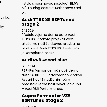
é
i stylu s naší novou instalací! BMW
M3 Touring dostalo: Karbonové sání
o...
vinku.
Audi TTRS 8S RSRTuned
Stage 2
čky
5.12.2024
Představujeme demo auto Audi
TTRS 8S. V tomto projektu vám
ukážeme naši špičkovou stavbu na
platformě Audi TTRS 8S. Tento vůz
je kompletně osaze...
Audi RS6 Ascari Blue
19.11.2024
RSR-Performance má nové demo
auto! Audi RS6 Performance v barvě
Ascari Blue! S nadšením vám
představujeme naši novou chloubu
– Audi RS6 Performance...
Cupra Formentor VZ5
RSRTuned Stage 2
29.10.2024