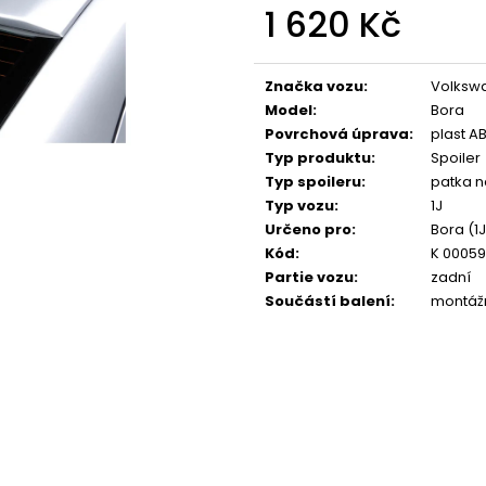
NGK ČERVENÝ ZAPALOVACÍ MODUL
APR SPORTOVNÍ
1 620 Kč
2.0TFSI 2.0TSI EA113 EA888.1/2 2.5TFSI
2.0TSI 2.5TFSI A 
Měrná
849 Kč
1 490 Kč
cena:
Značka vozu
:
Volksw
Model
:
Bora
Povrchová úprava
:
plast A
Typ produktu
:
Spoiler
Typ spoileru
:
patka n
Typ vozu
:
1J
Určeno pro
:
Bora (1J
Kód
:
K 0005
Partie vozu
:
zadní
Součástí balení
:
montážn