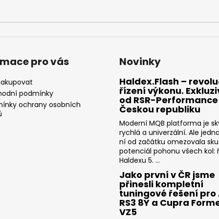
rmace pro vás
Novinky
Haldex.Flash – revolu
nakupovat
řízení výkonu. Exkluz
odní podmínky
od RSR-Performance
ínky ochrany osobních
Českou republiku
ů
Moderní MQB platforma je sk
rychlá a univerzální. Ale jedn
ní od začátku omezovala sk
potenciál pohonu všech kol: ř
Haldexu 5. ...
Jako první v ČR jsme
přinesli kompletní
tuningové řešení pro
RS3 8Y a Cupra Form
VZ5