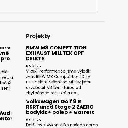
Projekty
ce v
BMW M8 COMPETITION
ivně
EXHAUST MILLTEK OPF
 pro
DELETE
8.9.2025
V RSR-Performance jsme vyladili
vělá,
zvuk BMW M8 Competition! Díky
a věc u
OPF delete řešení od Milltek jsme
utečný
osvobodili V8 twin-turbo od
ízení
zbytečných restrikcí a do...
Volkswagen Golf 8 R
RSRTuned Stage 2 ZAERO
bodykit + polep + Garrett
 Audi
entor
5.9.2025
Další level výkonu! Do našeho demo