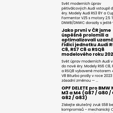
Svět moderních úprav
pětiválcových Audi vstoupil 
éry. Modely Audi RS3 8Y a Cu
Formentor VZ5 s motory 2.5 T
DNWB/DNWC dorazily s ještě v
Jako první v ČR jsme
úspěšně prolomili a
optimalizovali uzam
řídicí jednotku Audi 
C8, RS7 C8 a RSQ8
modelového roku 20
Svět úprav moderních Audi v
do nové éry. Modely RS6 C8,
a RSQ8 vybavené motorem 4
V8 Biturbo prošly v roce 2023
zásadní změnou — ...
OPF DELETE pro BMW 
M3 a M4 (G87 / G80 / 
G82 / G83)
Získejte skutečný zvuk S58 b
kompromisů – mechanický 