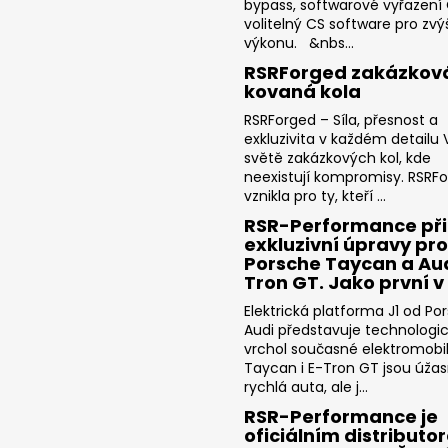
bypass, softwarové vyřazení
volitelný CS software pro zvý
výkonu. &nbs...
RSRForged zakázkov
kovaná kola
RSRForged – Síla, přesnost a
exkluzivita v každém detailu V
světě zakázkových kol, kde
neexistují kompromisy. RSRF
vznikla pro ty, kteří ...
RSR-Performance při
exkluzivní úpravy pro
Porsche Taycan a Aud
Tron GT. Jako první v
Elektrická platforma J1 od Po
Audi představuje technologi
vrchol současné elektromobili
Taycan i E-Tron GT jsou úža
rychlá auta, ale j...
RSR-Performance je
oficiálním distributo