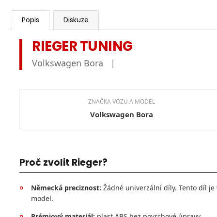
Popis
Diskuze
RIEGER TUNING
Volkswagen Bora
|
ZNAČKA VOZU A MODEL
Volkswagen Bora
Proč zvolit Rieger?
Německá preciznost:
Žádné univerzální díly. Tento díl j
°
model.
Prémiový materiál:
plast ABS bez povrchové úpravy