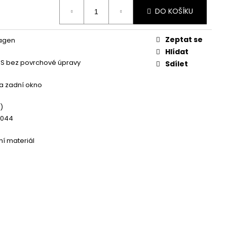
 ZAPALOVACÍ MODUL
DALŠÍ
DO KOŠÍKU
Zeptat se
agen
Hlídat
BS bez povrchové úpravy
Sdílet
a zadní okno
)
9044
í materiál