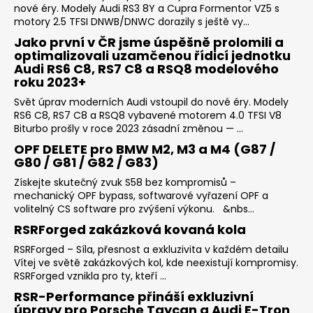
nové éry. Modely Audi RS3 8Y a Cupra Formentor VZ5 s
motory 2.5 TFSI DNWB/DNWC dorazily s ještě vy...
Jako první v ČR jsme úspěšně prolomili a
optimalizovali uzamčenou řídicí jednotku
Audi RS6 C8, RS7 C8 a RSQ8 modelového
roku 2023+
Svět úprav moderních Audi vstoupil do nové éry. Modely
RS6 C8, RS7 C8 a RSQ8 vybavené motorem 4.0 TFSI V8
Biturbo prošly v roce 2023 zásadní změnou — ...
OPF DELETE pro BMW M2, M3 a M4 (G87 /
G80 / G81 / G82 / G83)
Získejte skutečný zvuk S58 bez kompromisů –
mechanický OPF bypass, softwarové vyřazení OPF a
volitelný CS software pro zvýšení výkonu. &nbs...
RSRForged zakázková kovaná kola
RSRForged – Síla, přesnost a exkluzivita v každém detailu
Vítej ve světě zakázkových kol, kde neexistují kompromisy.
RSRForged vznikla pro ty, kteří ...
RSR-Performance přináší exkluzivní
úpravy pro Porsche Taycan a Audi E-Tron