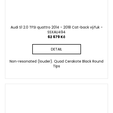
Audi S1 2.0 TFSI quattro 2014 - 2018 Cat-back výfuk -
SSXAU494
62 679 Kč
DETAIL
Non-resonated (louder). Quad Cerakote Black Round
Tips