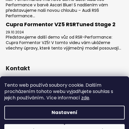
Performance v barvě Ascari Blue! S nadšením vám
představujeme naši novou chloubu – Audi RS6
Performance...
Cupra Formentor VZ5 RSRTuned Stage 2
29.10.2024
Představujeme další demo vůz od RSR-Performance:
Cupra Formentor VZ5! V tomto videu vám ukážeme
všechny úpravy, které tento výjimečný model posouvají...
Kontakt
sales
@
rsr-performance.cz
Tento web používá soubory cookie. Dalším
728737662
procházením tohoto webu vyjadřujete souhlas s
https://www.facebook.com/RSRCzech/
jejich používáním.. Více informací
zde
.
rsrperformance
Nastavení
Vytvořil Shoptet
Copyright 2026
RSR-Performance
. Všechna práva