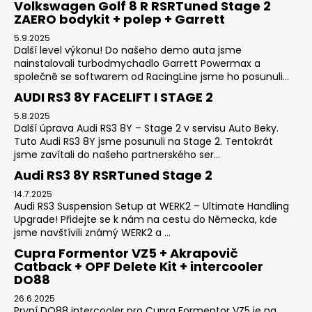
Volkswagen Golf 8 R RSRTuned Stage 2
ZAERO bodykit + polep + Garrett
5.9.2025
Další level výkonu! Do našeho demo auta jsme
nainstalovali turbodmychadlo Garrett Powermax a
společně se softwarem od RacingLine jsme ho posunuli...
AUDI RS3 8Y FACELIFT I STAGE 2
5.8.2025
Další úprava Audi RS3 8Y – Stage 2 v servisu Auto Beky.
Tuto Audi RS3 8Y jsme posunuli na Stage 2. Tentokrát
jsme zavítali do našeho partnerského ser...
Audi RS3 8Y RSRTuned Stage 2
14.7.2025
Audi RS3 Suspension Setup at WERK2 – Ultimate Handling
Upgrade! Přidejte se k nám na cestu do Německa, kde
jsme navštívili známý WERK2 a ...
Cupra Formentor VZ5 + Akrapovič
Catback + OPF Delete Kit + intercooler
DO88
26.6.2025
První DO88 intercooler pro Cupra Formentor VZ5 je na