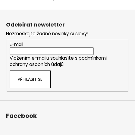
O
v
Z
l
á
á
Odebírat newsletter
d
p
a
Nezmeškejte žádné novinky či slevy!
a
c
t
E-mail
í
í
p
Vložením e-mailu souhlasíte s
podmínkami
r
ochrany osobních údajů
v
k
PŘIHLÁSIT SE
y
v
ý
p
i
s
Facebook
u