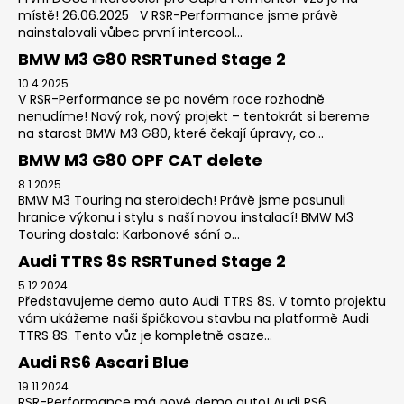
místě! 26.06.2025 V RSR-Performance jsme právě
nainstalovali vůbec první intercool...
BMW M3 G80 RSRTuned Stage 2
10.4.2025
V RSR-Performance se po novém roce rozhodně
nenudíme! Nový rok, nový projekt – tentokrát si bereme
na starost BMW M3 G80, které čekají úpravy, co...
BMW M3 G80 OPF CAT delete
8.1.2025
BMW M3 Touring na steroidech! Právě jsme posunuli
hranice výkonu i stylu s naší novou instalací! BMW M3
Touring dostalo: Karbonové sání o...
Audi TTRS 8S RSRTuned Stage 2
5.12.2024
Představujeme demo auto Audi TTRS 8S. V tomto projektu
vám ukážeme naši špičkovou stavbu na platformě Audi
TTRS 8S. Tento vůz je kompletně osaze...
Audi RS6 Ascari Blue
19.11.2024
RSR-Performance má nové demo auto! Audi RS6