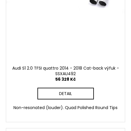
č
u
j
e
m
e
NGK
SPORTOVNÍ
SVÍČKY
2.0TFSI
Audi S1 2.0 TFSI quattro 2014 - 2018 Cat-back výfuk -
2.0TSI
SSXAU492
EA113
56 328 Kč
EA888.1/2
1
849
DETAIL
Kč
Non-resonated (louder). Quad Polished Round Tips