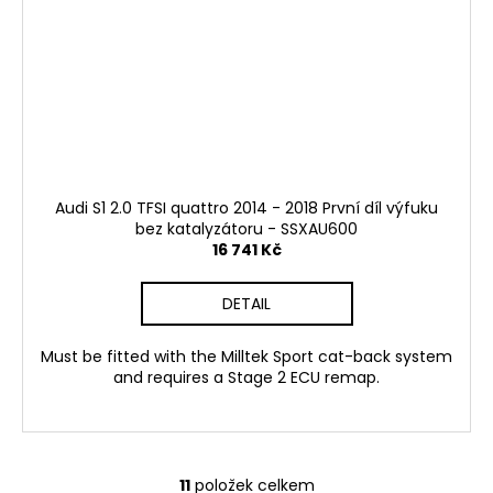
Audi S1 2.0 TFSI quattro 2014 - 2018 První díl výfuku
bez katalyzátoru - SSXAU600
16 741 Kč
DETAIL
Must be fitted with the Milltek Sport cat-back system
and requires a Stage 2 ECU remap.
11
položek celkem