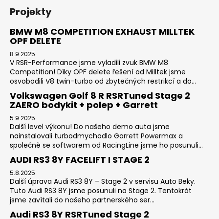
Projekty
BMW M8 COMPETITION EXHAUST MILLTEK
OPF DELETE
8.9.2025
V RSR-Performance jsme vyladili zvuk BMW M8
Competition! Díky OPF delete řešení od Milltek jsme
osvobodili V8 twin-turbo od zbytečných restrikcí a do...
Volkswagen Golf 8 R RSRTuned Stage 2
ZAERO bodykit + polep + Garrett
5.9.2025
Další level výkonu! Do našeho demo auta jsme
nainstalovali turbodmychadlo Garrett Powermax a
společně se softwarem od RacingLine jsme ho posunuli...
AUDI RS3 8Y FACELIFT I STAGE 2
5.8.2025
Další úprava Audi RS3 8Y – Stage 2 v servisu Auto Beky.
Tuto Audi RS3 8Y jsme posunuli na Stage 2. Tentokrát
jsme zavítali do našeho partnerského ser...
Audi RS3 8Y RSRTuned Stage 2