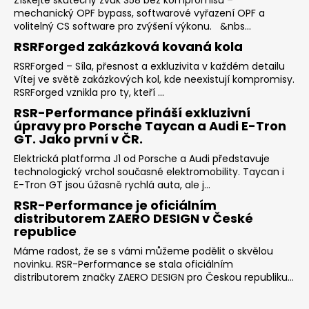
mechanický OPF bypass, softwarové vyřazení OPF a
volitelný CS software pro zvýšení výkonu. &nbs...
RSRForged zakázková kovaná kola
RSRForged – Síla, přesnost a exkluzivita v každém detailu
Vítej ve světě zakázkových kol, kde neexistují kompromisy.
RSRForged vznikla pro ty, kteří ...
RSR-Performance přináší exkluzivní
úpravy pro Porsche Taycan a Audi E-Tron
GT. Jako první v ČR.
Elektrická platforma J1 od Porsche a Audi představuje
technologický vrchol současné elektromobility. Taycan i
E-Tron GT jsou úžasně rychlá auta, ale j...
RSR-Performance je oficiálním
distributorem ZAERO DESIGN v České
republice
Máme radost, že se s vámi můžeme podělit o skvělou
novinku. RSR-Performance se stala oficiálním
distributorem značky ZAERO DESIGN pro Českou republiku...