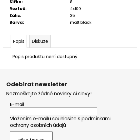
č
Šířka
:
8
u
Rozteč
:
4x100
j
Zális
:
35
e
Barva
:
matt black
m
e
Popis
Diskuze
VIS
Popis produktu není dostupný
MOTORSPORT
KIT
PRO
Z
VYŘAZENÍ
á
VYVAŽOVACÍCH
Odebírat newsletter
HŘÍDELÍ
p
2.0TFSI
Nezmeškejte žádné novinky či slevy!
a
EA113
t
5
E-mail
290
í
Kč
Vložením e-mailu souhlasíte s
podmínkami
Původně:
ochrany osobních údajů
5
690
Kč