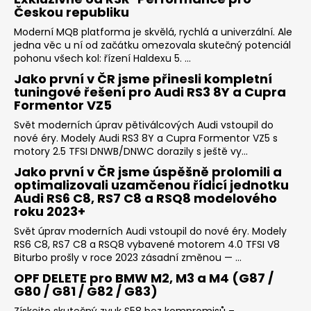
Českou republiku
Moderní MQB platforma je skvělá, rychlá a univerzální. Ale
jedna věc u ní od začátku omezovala skutečný potenciál
pohonu všech kol: řízení Haldexu 5. ...
Jako první v ČR jsme přinesli kompletní
tuningové řešení pro Audi RS3 8Y a Cupra
Formentor VZ5
Svět moderních úprav pětiválcových Audi vstoupil do
nové éry. Modely Audi RS3 8Y a Cupra Formentor VZ5 s
motory 2.5 TFSI DNWB/DNWC dorazily s ještě vy...
Jako první v ČR jsme úspěšně prolomili a
optimalizovali uzamčenou řídicí jednotku
Audi RS6 C8, RS7 C8 a RSQ8 modelového
roku 2023+
Svět úprav moderních Audi vstoupil do nové éry. Modely
RS6 C8, RS7 C8 a RSQ8 vybavené motorem 4.0 TFSI V8
Biturbo prošly v roce 2023 zásadní změnou — ...
OPF DELETE pro BMW M2, M3 a M4 (G87 /
G80 / G81 / G82 / G83)
Získejte skutečný zvuk S58 bez kompromisů –