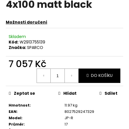
4x100 matt black
a
j
í
Možnosti doručení
t
?
Skladem
Kód:
W2913755139
Značka:
SPARCO
7 057 Kč
HLEDAT
Měrná
DO KOŠÍKU
cena:
D
Zeptat se
Hlídat
Sdílet
o
p
Hmotnost
:
11.97 kg
o
EAN
:
8027529247329
r
Model
:
JP-R
u
Průměr
:
17