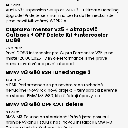
14.7.2025
Audi RS3 Suspension Setup at WERK2 – Ultimate Handling
Upgrade! Přidejte se k nám na cestu do Německa, kde
jsme navštívili známý WERK2 a ...
Cupra Formentor VZ5 + Akrapovič
Catback + OPF Delete Kit + intercooler
DO88
26.6.2025
První DO88 intercooler pro Cupra Formentor VZ5 je na
místě! 26.06.2025 V RSR-Performance jsme právě
nainstalovali vůbec první intercool...
BMW M3 G80 RSRTuned Stage 2
10.4.2025
V RSR-Performance se po novém roce rozhodně
nenudíme! Nový rok, nový projekt – tentokrát si bereme
na starost BMW M3 G80, které čekají úpravy, co...
BMW M3 G80 OPF CAT delete
8.1.2025
BMW M3 Touring na steroidech! Právě jsme posunuli
hranice výkonu i stylu s naší novou instalací! BMW M3
Touring dostalo: Karbonové sání o...