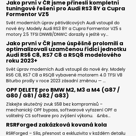
Jako první v ČR jsme přinesli kompletní
tuningové řešení pro Audi RS3 8Y a Cupra
Formentor VZ5
Svět moderních úprav pětiválcových Audi vstoupil do
nové éry. Modely Audi RS3 8Y a Cupra Formentor VZ5 s
motory 2.5 TFSI DNWB/DNWC dorazily s ještě vy...
Jako první v ČR jsme úspěšně prolomili a
optimalizovali uzamčenou řídicí jednotku
Audi RS6 C8, RS7 C8 a RSQ8 modelového
roku 2023+
Svět úprav moderních Audi vstoupil do nové éry. Modely
RS6 C8, RS7 C8 a RSQ8 vybavené motorem 4.0 TFSI V8
Biturbo prošly v roce 2023 zásadní změnou — ...
OPF DELETE pro BMW M2, M3 a M4 (G87 /
G80 / G81 / G82 / G83)
Získejte skutečný zvuk S58 bez kompromisů –
mechanický OPF bypass, softwarové vyřazení OPF a
volitelný CS software pro zvýšení výkonu. &nbs...
RSRForged zakázková kovaná kola
RSRForged – Síla, přesnost a exkluzivita v každém detailu