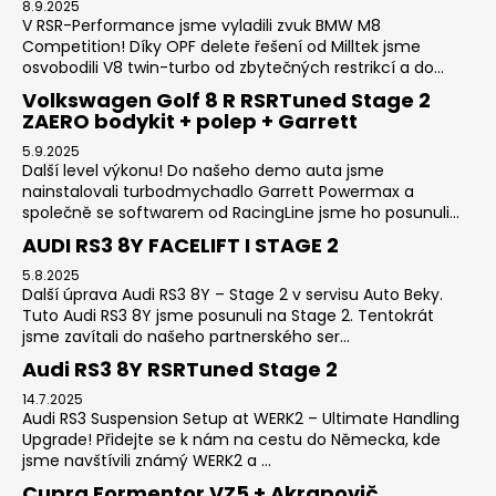
8.9.2025
V RSR-Performance jsme vyladili zvuk BMW M8
Competition! Díky OPF delete řešení od Milltek jsme
osvobodili V8 twin-turbo od zbytečných restrikcí a do...
Volkswagen Golf 8 R RSRTuned Stage 2
ZAERO bodykit + polep + Garrett
5.9.2025
Další level výkonu! Do našeho demo auta jsme
nainstalovali turbodmychadlo Garrett Powermax a
společně se softwarem od RacingLine jsme ho posunuli...
AUDI RS3 8Y FACELIFT I STAGE 2
5.8.2025
Další úprava Audi RS3 8Y – Stage 2 v servisu Auto Beky.
Tuto Audi RS3 8Y jsme posunuli na Stage 2. Tentokrát
jsme zavítali do našeho partnerského ser...
Audi RS3 8Y RSRTuned Stage 2
14.7.2025
Audi RS3 Suspension Setup at WERK2 – Ultimate Handling
Upgrade! Přidejte se k nám na cestu do Německa, kde
jsme navštívili známý WERK2 a ...
Cupra Formentor VZ5 + Akrapovič