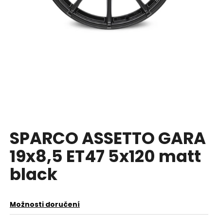
a
j
í
t
?
HLEDAT
SPARCO ASSETTO GARA
19x8,5 ET47 5x120 matt
D
o
black
p
o
r
Možnosti doručení
u