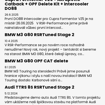
Catback + OPF Delete Kit + intercooler
DO88
26.6.2025
První DO88 intercooler pro Cupra Formentor VZ5 je na
místě! 26.06.2025 V RSR-Performance jsme právě
nainstalovali vůbec první intercool...
BMW M3 G80 RSRTuned Stage 2
10.4.2025
V RSR-Performance se po novém roce rozhodně
nenudíme! Nový rok, nový projekt – tentokrát si bereme
na starost BMW M3 G80, které čekají úpravy, co...
BMW M3 G80 OPF CAT delete
8.1.2025
BMW M3 Touring na steroidech! Právě jsme posunuli
hranice výkonu i stylu s naší novou instalací! BMW M3
Touring dostalo: Karbonové sání o...
Audi TTRS 8S RSRTuned Stage 2
5.12.2024
Představujeme demo auto Audi TTRS 8S. V tomto projektu
vám ukážeme naši špičkovou stavbu na platformě Audi