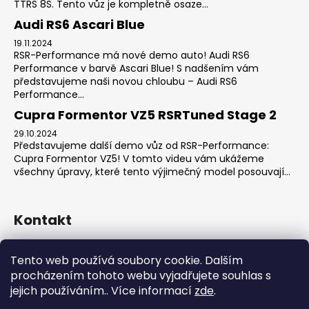
TTRS 8S. Tento vůz je kompletně osaze...
Audi RS6 Ascari Blue
19.11.2024
RSR-Performance má nové demo auto! Audi RS6
Performance v barvě Ascari Blue! S nadšením vám
představujeme naši novou chloubu – Audi RS6
Performance...
Cupra Formentor VZ5 RSRTuned Stage 2
29.10.2024
Představujeme další demo vůz od RSR-Performance:
Cupra Formentor VZ5! V tomto videu vám ukážeme
všechny úpravy, které tento výjimečný model posouvají...
Kontakt
sales
@
rsr-performance.cz
Tento web používá soubory cookie. Dalším
728737662
procházením tohoto webu vyjadřujete souhlas s
https://www.facebook.com/RSRCzech/
jejich používáním.. Více informací
zde
.
rsrperformance