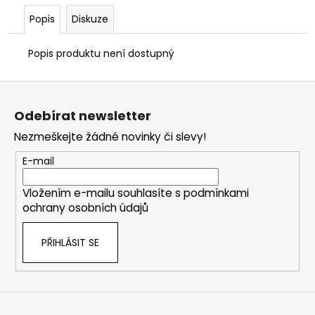
Popis
Diskuze
Popis produktu není dostupný
Z
á
Odebírat newsletter
p
Nezmeškejte žádné novinky či slevy!
a
t
E-mail
í
Vložením e-mailu souhlasíte s
podmínkami
ochrany osobních údajů
PŘIHLÁSIT SE