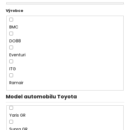
e
a
n
j
í
í
p
BMC
t
r
?
o
DO88
d
u
Eventuri
k
HLEDAT
t
ITG
ů
Ramair
D
Model automobilu Toyota
o
p
o
Yaris GR
r
u
Supra GR