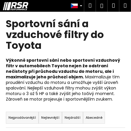
K
Přejít
Hledat
Náku
M
Přihlášen
na
o
obsah
Zpět
Zpět
košík
š
Sportovní sání a
í
C
vzduchové filtry do
k
o
Toyota
p
o
Výkonné sportovní sání nebo sportovní vzduchový
t
filtr v automobilech Toyota nejen že odstraní
ř
nečistoty při průchodu vzduchu do motoru, ale i
e
maximalizuje jeho průchozí objem.
Maximalizuje tím
proudění vzduchu do motoru a umožňuje vyšší úroveň
b
spalování. Nejlepší vzduhové filtry
mohou zvýšit výkon
u
motoru o 3 až 5 HP a také zvýšit jeho točivý moment.
j
Zároveň se motor projevuje i sportovnějším zvukem.
e
Ř
t
a
Nejprodávanější
Nejlevnější
Nejdražší
Abecedně
e
z
n