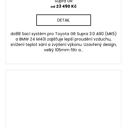
Supra GR
23 490 Kč
od
DETAIL
do88 Sací systém pro Toyota GR Supra 3.0 A90 (MK5)
a BMW Z4 M40i zajišťuje lepší proudění vzduchu,
snížení teplot sání a zvýšení výkonu. Uzavřený design,
velký 105mm filtr a...