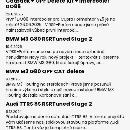
Catback + OPF Delete Kit + intercooler
DO88
26.6.2025
První DO88 intercooler pro Cupra Formentor VZ5 je na
místě! 26.06.2025 V RSR-Performance jsme právě
nainstalovali vůbec první intercool...
BMW M3 G80 RSRTuned Stage 2
10.4.2025
V RSR-Performance se po novém roce rozhodně
nenudíme! Nový rok, nový projekt – tentokrát si bereme
na starost BMW M3 G80, které čekají úpravy, co...
BMW M3 G80 OPF CAT delete
8.1.2025
BMW M3 Touring na steroidech! Právě jsme posunuli
hranice výkonu i stylu s naší novou instalací! BMW M3
Touring dostalo: Karbonové sání o...
Audi TTRS 8S RSRTuned Stage 2
5.12.2024
Představujeme demo auto Audi TTRS 8S. V tomto projektu
vám ukážeme naši špičkovou stavbu na platformě Audi
TTRS 8S. Tento vůz je kompletně osaze...