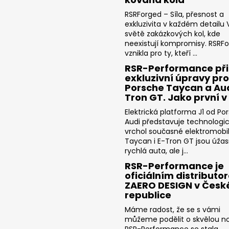
RSRForged – Síla, přesnost a
exkluzivita v každém detailu V
světě zakázkových kol, kde
neexistují kompromisy. RSRF
vznikla pro ty, kteří ...
RSR-Performance při
exkluzivní úpravy pro
Porsche Taycan a Aud
Tron GT. Jako první v
Elektrická platforma J1 od Po
Audi představuje technologi
vrchol současné elektromobili
Taycan i E-Tron GT jsou úža
rychlá auta, ale j...
RSR-Performance je
oficiálním distributo
ZAERO DESIGN v Česk
republice
Máme radost, že se s vámi
můžeme podělit o skvělou no
RSR-Performance se stala