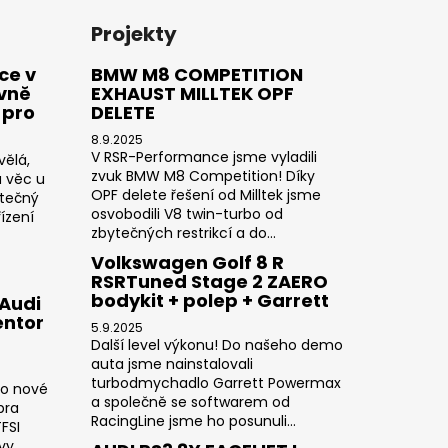
Projekty
ce v
BMW M8 COMPETITION
ivně
EXHAUST MILLTEK OPF
 pro
DELETE
8.9.2025
V RSR-Performance jsme vyladili
vělá,
zvuk BMW M8 Competition! Díky
a věc u
OPF delete řešení od Milltek jsme
utečný
osvobodili V8 twin-turbo od
ízení
zbytečných restrikcí a do...
Volkswagen Golf 8 R
RSRTuned Stage 2 ZAERO
bodykit + polep + Garrett
 Audi
entor
5.9.2025
Další level výkonu! Do našeho demo
auta jsme nainstalovali
turbodmychadlo Garrett Powermax
do nové
a společně se softwarem od
pra
RacingLine jsme ho posunuli...
FSI
y...