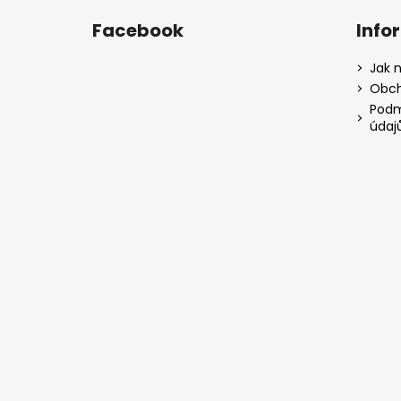
Facebook
Info
Jak 
Obch
Podm
údaj