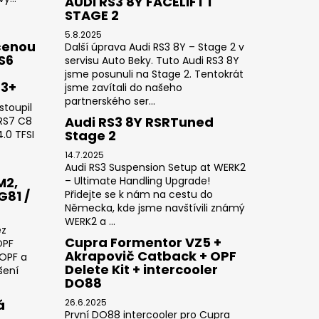
AUDI RS3 8Y FACELIFT I
STAGE 2
5.8.2025
čenou
Další úprava Audi RS3 8Y – Stage 2 v
RS6
servisu Auto Beky. Tuto Audi RS3 8Y
jsme posunuli na Stage 2. Tentokrát
23+
jsme zavítali do našeho
partnerského ser...
stoupil
Audi RS3 8Y RSRTuned
 RS7 C8
Stage 2
.0 TFSI
14.7.2025
Audi RS3 Suspension Setup at WERK2
M2,
– Ultimate Handling Upgrade!
G81 /
Přidejte se k nám na cestu do
Německa, kde jsme navštívili známý
WERK2 a ...
ez
Cupra Formentor VZ5 +
OPF
Akrapovič Catback + OPF
 OPF a
Delete Kit + intercooler
šení
DO88
á
26.6.2025
První DO88 intercooler pro Cupra