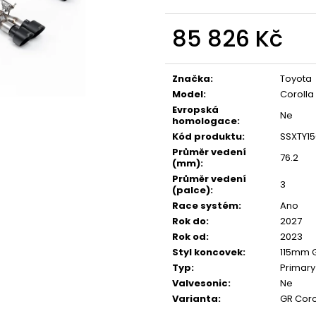
NGK ČERVENÝ ZAPALOVACÍ MODUL
APR SPORTOVNÍ
2.0TFSI 2.0TSI EA113 EA888.1/2 2.5TFSI
2.0TSI 2.5TFSI A 
85 826 Kč
849 Kč
1 490 Kč
Měrná
cena:
Značka
:
Toyota
Model
:
Corolla
Evropská
Ne
homologace
:
Kód produktu
:
SSXTY15
Průměr vedení
76.2
(mm)
:
Průměr vedení
3
(palce)
:
Race systém
:
Ano
Rok do
:
2027
Rok od
:
2023
Styl koncovek
:
115mm G
Typ
:
Primary
Valvesonic
:
Ne
Varianta
:
GR Coro