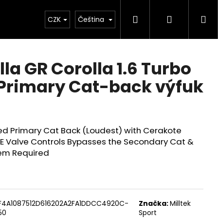
Hledat
Přihlášen
Ná
Chiptuning
CZK
Projekty
Čeština
Exteriér
Ostatní
D
ko
la GR Corolla 1.6 Turbo
 Primary Cat-back výfuk
d Primary Cat Back (Loudest) with Cerakote
OE Valve Controls Bypasses the Secondary Cat &
tem Required
Následující
F4A1087512D616202A2FA1DDCC4920C-
Značka:
Milltek
50
Sport