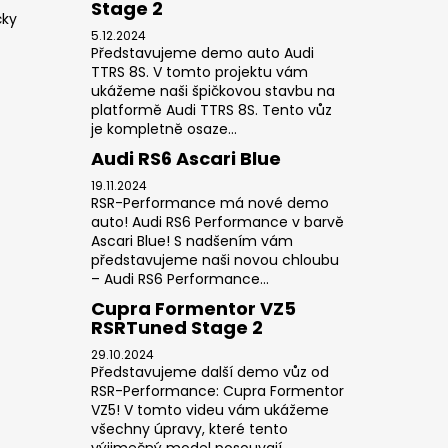
Stage 2
čky
5.12.2024
Představujeme demo auto Audi
TTRS 8S. V tomto projektu vám
ukážeme naši špičkovou stavbu na
platformě Audi TTRS 8S. Tento vůz
je kompletně osaze...
Audi RS6 Ascari Blue
19.11.2024
RSR-Performance má nové demo
auto! Audi RS6 Performance v barvě
Ascari Blue! S nadšením vám
představujeme naši novou chloubu
– Audi RS6 Performance...
Cupra Formentor VZ5
RSRTuned Stage 2
29.10.2024
Představujeme další demo vůz od
RSR-Performance: Cupra Formentor
VZ5! V tomto videu vám ukážeme
všechny úpravy, které tento
výjimečný model posouvají...