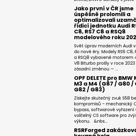
Jako první v ČR jsme
úspěšně prolomili a
optimalizovali uzam
řídicí jednotku Audi 
C8, RS7 C8 a RSQ8
modelového roku 20
Svět úprav moderních Audi v
do nové éry. Modely RS6 C8,
a RSQ8 vybavené motorem 4
V8 Biturbo prošly v roce 2023
zásadní změnou — ...
OPF DELETE pro BMW 
M3 a M4 (G87 / G80 / 
G82 / G83)
Získejte skutečný zvuk S58 b
kompromisů – mechanický 
bypass, softwarové vyřazení
volitelný CS software pro zvý
výkonu. &nbs...
RSRForged zakázkov
kovaná kola