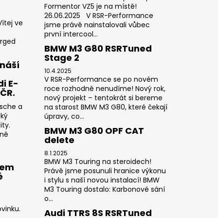
Formentor VZ5 je na místě!
26.06.2025 V RSR-Performance
ítej ve
jsme právě nainstalovali vůbec
první intercool...
orged
BMW M3 G80 RSRTuned
Stage 2
náší
10.4.2025
V RSR-Performance se po novém
i E-
roce rozhodně nenudíme! Nový rok,
 ČR.
nový projekt – tentokrát si bereme
rsche a
na starost BMW M3 G80, které čekají
cký
úpravy, co...
ty.
BMW M3 G80 OPF CAT
sně
delete
8.1.2025
BMW M3 Touring na steroidech!
rem
Právě jsme posunuli hranice výkonu
é
i stylu s naší novou instalací! BMW
M3 Touring dostalo: Karbonové sání
o...
vinku.
Audi TTRS 8S RSRTuned