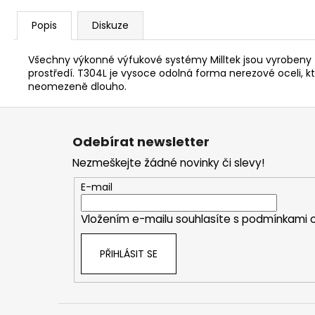
Popis
Diskuze
Všechny výkonné výfukové systémy Milltek jsou vyrobeny z
prostředí. T304L je vysoce odolná forma nerezové oceli
neomezeně dlouho.
Z
á
Odebírat newsletter
p
Nezmeškejte žádné novinky či slevy!
a
t
E-mail
í
Vložením e-mailu souhlasíte s
podmínkami o
PŘIHLÁSIT SE