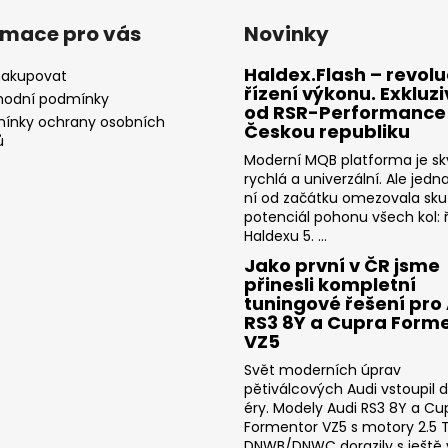
rmace pro vás
Novinky
Haldex.Flash – revolu
nakupovat
řízení výkonu. Exkluz
odní podmínky
od RSR-Performance
ínky ochrany osobních
Českou republiku
ů
Moderní MQB platforma je sk
rychlá a univerzální. Ale jedn
ní od začátku omezovala sk
potenciál pohonu všech kol: ř
Haldexu 5. ...
Jako první v ČR jsme
přinesli kompletní
tuningové řešení pro
RS3 8Y a Cupra Form
VZ5
Svět moderních úprav
pětiválcových Audi vstoupil 
éry. Modely Audi RS3 8Y a Cu
Formentor VZ5 s motory 2.5 T
DNWB/DNWC dorazily s ještě v