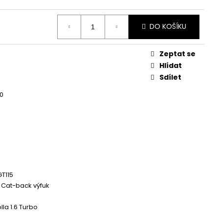
 ZAPALOVACÍ MODUL
DALŠÍ
DO KOŠÍKU
Zeptat se
Hlídat
Sdílet
0
T115
 Cat-back výfuk
lla 1.6 Turbo