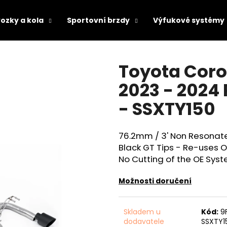
ozky a kola
Sportovní brzdy
Výfukové systémy
Co potřebujete najít?
Toyota Corol
2023 - 2024
HLEDAT
- SSXTY150
76.2mm / 3' Non Resonate
Doporučujeme
Black GT Tips - Re-uses 
No Cutting of the OE Sys
Možnosti doručení
Skladem u
Kód:
9
dodavatele
SSXTY1