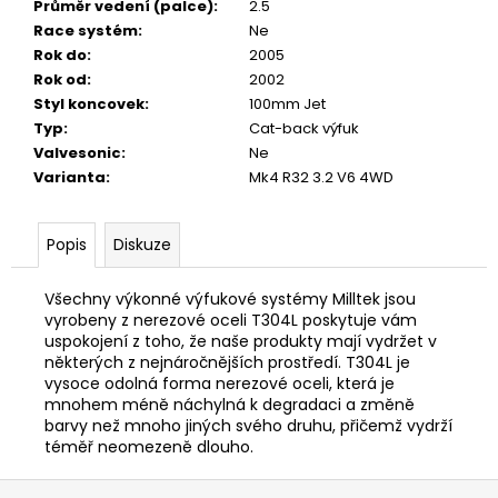
Průměr vedení (palce)
:
2.5
Race systém
:
Ne
Rok do
:
2005
Rok od
:
2002
Styl koncovek
:
100mm Jet
Typ
:
Cat-back výfuk
Valvesonic
:
Ne
Varianta
:
Mk4 R32 3.2 V6 4WD
Popis
Diskuze
Všechny výkonné výfukové systémy Milltek jsou
vyrobeny z nerezové oceli T304L poskytuje vám
uspokojení z toho, že naše produkty mají vydržet v
některých z nejnáročnějších prostředí. T304L je
vysoce odolná forma nerezové oceli, která je
mnohem méně náchylná k degradaci a změně
barvy než mnoho jiných svého druhu, přičemž vydrží
téměř neomezeně dlouho.
Z