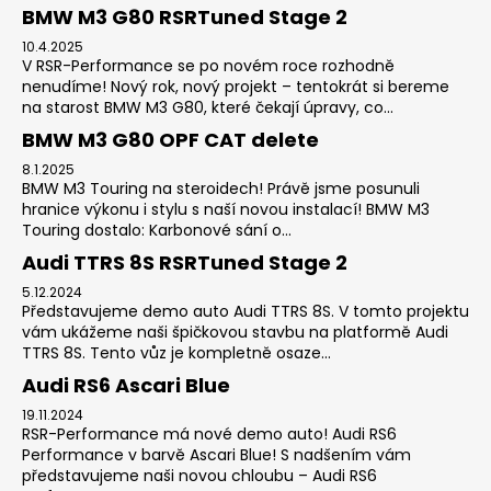
BMW M3 G80 RSRTuned Stage 2
10.4.2025
V RSR-Performance se po novém roce rozhodně
nenudíme! Nový rok, nový projekt – tentokrát si bereme
na starost BMW M3 G80, které čekají úpravy, co...
BMW M3 G80 OPF CAT delete
8.1.2025
BMW M3 Touring na steroidech! Právě jsme posunuli
hranice výkonu i stylu s naší novou instalací! BMW M3
Touring dostalo: Karbonové sání o...
Audi TTRS 8S RSRTuned Stage 2
5.12.2024
Představujeme demo auto Audi TTRS 8S. V tomto projektu
vám ukážeme naši špičkovou stavbu na platformě Audi
TTRS 8S. Tento vůz je kompletně osaze...
Audi RS6 Ascari Blue
19.11.2024
RSR-Performance má nové demo auto! Audi RS6
Performance v barvě Ascari Blue! S nadšením vám
představujeme naši novou chloubu – Audi RS6