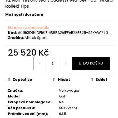
č
Rolled Tips
u
j
Možnosti doručení
e
m
Skladem u dodavatele
e
Kód:
A0953D60DF50E16B6BA251FFAB23BB26-SSXVW770
Značka:
Milltek Sport
REVO
25 520 Kč
LOGO
SAMOLEPKA
Měrná
205
DO KOŠÍKU
cena:
Kč
Zeptat se
Hlídat
Sdílet
Značka
:
Volkswagen
Model
:
Golf
Evropská homologace
:
Ne
Kód produktu
:
SSXVW770
Průměr vedení (mm)
:
63.5