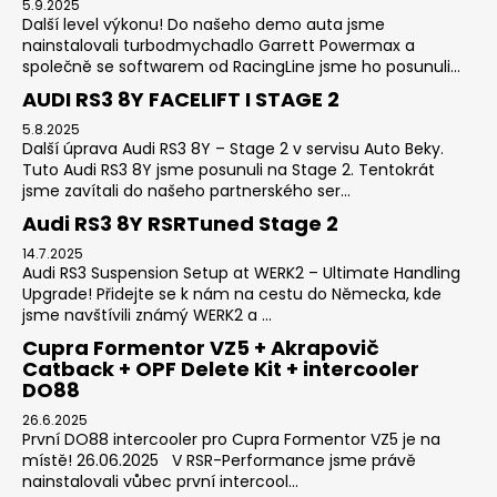
5.9.2025
Další level výkonu! Do našeho demo auta jsme
nainstalovali turbodmychadlo Garrett Powermax a
společně se softwarem od RacingLine jsme ho posunuli...
AUDI RS3 8Y FACELIFT I STAGE 2
5.8.2025
Další úprava Audi RS3 8Y – Stage 2 v servisu Auto Beky.
Tuto Audi RS3 8Y jsme posunuli na Stage 2. Tentokrát
jsme zavítali do našeho partnerského ser...
Audi RS3 8Y RSRTuned Stage 2
14.7.2025
Audi RS3 Suspension Setup at WERK2 – Ultimate Handling
Upgrade! Přidejte se k nám na cestu do Německa, kde
jsme navštívili známý WERK2 a ...
Cupra Formentor VZ5 + Akrapovič
Catback + OPF Delete Kit + intercooler
DO88
26.6.2025
První DO88 intercooler pro Cupra Formentor VZ5 je na
místě! 26.06.2025 V RSR-Performance jsme právě
nainstalovali vůbec první intercool...