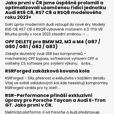
Jako první v ČR jsme úspěšně prolomili a
optimalizovali uzamčenou řídicí jednotku
Audi RS6 C8, RS7 C8 a RSQ8 modelového
roku 2023+
Svět úprav moderních Audi vstoupil do nové éry. Modely
RS6 C8, RS7 C8 a RSQ8 vybavené motorem 4.0 TFSI V8
Biturbo prošly v roce 2023 zásadní změnou — ...
OPF DELETE pro BMW M2, M3 a M4 (G87 /
G80 / G81 / G82 / G83)
Získejte skutečný zvuk S58 bez kompromisů –
mechanický OPF bypass, softwarové vyřazení OPF a
volitelný CS software pro zvýšení výkonu. &nbs...
RSRForged zakázková kovaná kola
RSRForged – Síla, přesnost a exkluzivita v každém detailu
Vítej ve světě zakázkových kol, kde neexistují kompromisy.
RSRForged vznikla pro ty, kteří ...
RSR-Performance přináší exkluzivní
úpravy pro Porsche Taycan a Audi E-Tron
GT. Jako první v ČR.
Elektrická platforma J1 od Porsche a Audi představuje