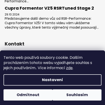
Performance...
Cupra Formentor VZ5 RSRTuned Stage 2
29.10.2024
Představujeme další demo vůz od RSR-Performance:
Cupra Formentor VZ5! V tomto videu vám ukážeme
všechny úpravy, které tento výjimečný model posouvají...
Kontakt
sales
@
rsr-performance.cz
Tento web používá soubory cookie. Dalším
728737662
procházením tohoto webu vyjadřujete souhlas s
https://www.facebook.com/RSRCzech/
jejich používáním.. Více informací
zde
.
rsrperformance
Nastavení
Vytvořil Shoptet
Copyright 2026
RSR-Performance
. Všechna práva
Odmítnout
Souhlasím
vyhrazena.
Upravit nastavení cookies