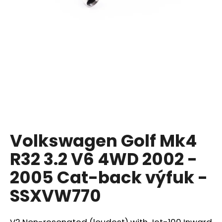
a
j
í
t
?
HLEDAT
Volkswagen Golf Mk4
R32 3.2 V6 4WD 2002 -
D
o
2005 Cat-back výfuk -
p
SSXVW770
o
r
u
V2 Non-resonated (loudest) with Jet-100 Inward