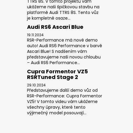
TTRS 8S. V tomto projektu vám
ukážeme naši špičkovou stavbu na
platformě Audi TTRS 8S. Tento vůz
je kompletně osaze...
Audi RS6 Ascari Blue
19.11.2024
RSR-Performance má nové demo
auto! Audi RS6 Performance v barvě
Ascari Blue! S nadšením vám
představujeme naši novou chloubu
– Audi RS6 Performance...
Cupra Formentor VZ5
RSRTuned Stage 2
29.10.2024
Představujeme další demo vůz od
RSR-Performance: Cupra Formentor
VZ5! V tomto videu vám ukážeme
všechny úpravy, které tento
výjimečný model posouvají...