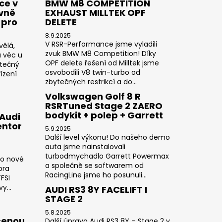
ce v
BMW M8 COMPETITION
ivně
EXHAUST MILLTEK OPF
 pro
DELETE
8.9.2025
V RSR-Performance jsme vyladili
vělá,
zvuk BMW M8 Competition! Díky
a věc u
OPF delete řešení od Milltek jsme
utečný
osvobodili V8 twin-turbo od
ízení
zbytečných restrikcí a do...
Volkswagen Golf 8 R
RSRTuned Stage 2 ZAERO
bodykit + polep + Garrett
 Audi
entor
5.9.2025
Další level výkonu! Do našeho demo
auta jsme nainstalovali
turbodmychadlo Garrett Powermax
do nové
a společně se softwarem od
pra
RacingLine jsme ho posunuli...
FSI
y...
AUDI RS3 8Y FACELIFT I
STAGE 2
5.8.2025
čenou
Další úprava Audi RS3 8Y – Stage 2 v