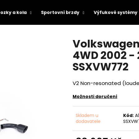
ozky a kola
Sportovní brzdy
Výfukové systémy
Co potřebujete najít?
Volkswagen 
4WD 2002 - 
HLEDAT
SSXVW772
V2 Non-resonated (loudes
Doporučujeme
Možnosti doručení
Skladem u
Kód:
A
dodavatele
SSXVW