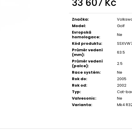
33 607 Kč
NGK ČERVENÝ ZAPALOVACÍ MODUL
APR SPORTOVNÍ
2.0TFSI 2.0TSI EA113 EA888.1/2 2.5TFSI
2.0TSI 2.5TFSI A 
Měrná
849 Kč
1 490 Kč
cena:
Značka
:
Volksw
Model
:
Golf
Evropská
Ne
homologace
:
Kód produktu
:
SSXVW7
Průměr vedení
63.5
(mm)
:
Průměr vedení
2.5
(palce)
:
Race systém
:
Ne
Rok do
:
2005
Rok od
:
2002
Typ
:
Cat-bac
Valvesonic
:
Ne
Varianta
:
Mk4 R32