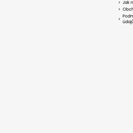
Jak 
Obch
Podm
údaj