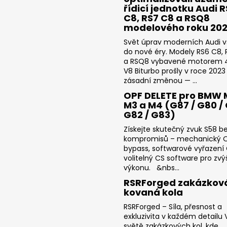
řídicí jednotku Audi 
C8, RS7 C8 a RSQ8
modelového roku 20
Svět úprav moderních Audi v
do nové éry. Modely RS6 C8,
a RSQ8 vybavené motorem 4
V8 Biturbo prošly v roce 2023
zásadní změnou — ...
OPF DELETE pro BMW 
M3 a M4 (G87 / G80 / 
G82 / G83)
Získejte skutečný zvuk S58 b
kompromisů – mechanický 
bypass, softwarové vyřazení
volitelný CS software pro zvý
výkonu. &nbs...
RSRForged zakázkov
kovaná kola
RSRForged – Síla, přesnost a
exkluzivita v každém detailu V
světě zakázkových kol, kde