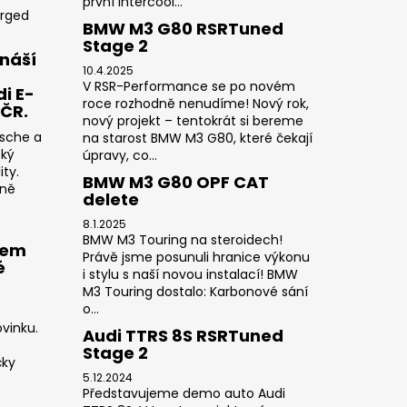
první intercool...
orged
BMW M3 G80 RSRTuned
Stage 2
náší
10.4.2025
V RSR-Performance se po novém
i E-
roce rozhodně nenudíme! Nový rok,
 ČR.
nový projekt – tentokrát si bereme
rsche a
na starost BMW M3 G80, které čekají
cký
úpravy, co...
ty.
BMW M3 G80 OPF CAT
sně
delete
8.1.2025
BMW M3 Touring na steroidech!
rem
Právě jsme posunuli hranice výkonu
é
i stylu s naší novou instalací! BMW
M3 Touring dostalo: Karbonové sání
o...
vinku.
Audi TTRS 8S RSRTuned
Stage 2
čky
5.12.2024
Představujeme demo auto Audi