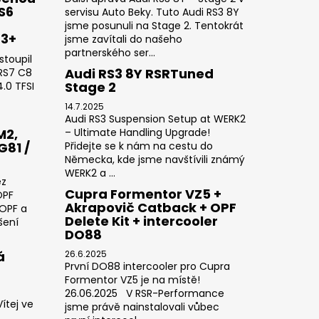
RS6
servisu Auto Beky. Tuto Audi RS3 8Y
jsme posunuli na Stage 2. Tentokrát
23+
jsme zavítali do našeho
partnerského ser...
stoupil
Audi RS3 8Y RSRTuned
 RS7 C8
Stage 2
.0 TFSI
14.7.2025
Audi RS3 Suspension Setup at WERK2
M2,
– Ultimate Handling Upgrade!
G81 /
Přidejte se k nám na cestu do
Německa, kde jsme navštívili známý
WERK2 a ...
ez
Cupra Formentor VZ5 +
OPF
Akrapovič Catback + OPF
 OPF a
Delete Kit + intercooler
šení
DO88
á
26.6.2025
První DO88 intercooler pro Cupra
Formentor VZ5 je na místě!
26.06.2025 V RSR-Performance
ítej ve
jsme právě nainstalovali vůbec