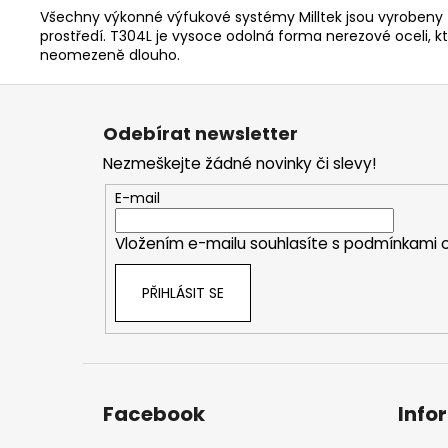
Všechny výkonné výfukové systémy Milltek jsou vyrobeny z
prostředí. T304L je vysoce odolná forma nerezové oceli
neomezeně dlouho.
Z
á
Odebírat newsletter
p
Nezmeškejte žádné novinky či slevy!
a
t
E-mail
í
Vložením e-mailu souhlasíte s
podmínkami o
PŘIHLÁSIT SE
Facebook
Info