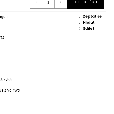
 ZAPALOVACÍ MODUL
DO KOŠÍKU
DALŠÍ
Zeptat se
agen
Hlídat
Sdílet
72
k výfuk
 3.2 V6 4WD