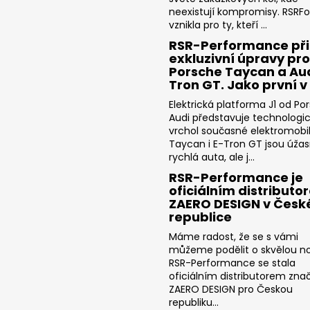
neexistují kompromisy. RSRF
vznikla pro ty, kteří ...
RSR-Performance při
exkluzivní úpravy pro
Porsche Taycan a Aud
Tron GT. Jako první v
Elektrická platforma J1 od Po
Audi představuje technologi
vrchol současné elektromobili
Taycan i E-Tron GT jsou úža
rychlá auta, ale j...
RSR-Performance je
oficiálním distributo
ZAERO DESIGN v Česk
republice
Máme radost, že se s vámi
můžeme podělit o skvělou no
RSR-Performance se stala
oficiálním distributorem zna
ZAERO DESIGN pro Českou
republiku...