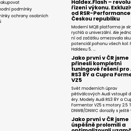
Haldex.Flash – revolu
nakupovat
řízení výkonu. Exkluz
odní podmínky
od RSR-Performance
ínky ochrany osobních
Českou republiku
ů
Moderní MQB platforma je sk
rychlá a univerzální. Ale jedn
ní od začátku omezovala sk
potenciál pohonu všech kol: ř
Haldexu 5. ...
Jako první v ČR jsme
přinesli kompletní
tuningové řešení pro
RS3 8Y a Cupra Form
VZ5
Svět moderních úprav
pětiválcových Audi vstoupil 
éry. Modely Audi RS3 8Y a Cu
Formentor VZ5 s motory 2.5 T
DNWB/DNWC dorazily s ještě v
Jako první v ČR jsme
úspěšně prolomili a
optimalizovali uzam