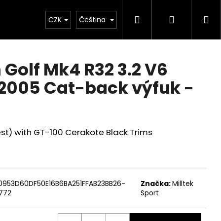
Hledat
Přihlášen
Ná
Chiptuning
CZK
Projekty
Čeština
Exteriér
Ostatní
D
ko
Golf Mk4 R32 3.2 V6
2005 Cat-back výfuk -
t) with GT-100 Cerakote Black Trims
0953D60DF50E16B6BA251FFAB23BB26-
Značka:
Milltek
Následující
772
Sport