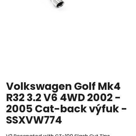
a
j
í
t
?
HLEDAT
Volkswagen Golf Mk4
R32 3.2 V6 4WD 2002 -
D
o
2005 Cat-back výfuk -
p
SSXVW774
o
r
u
V2 Resonated with GT-100 Slash Cut Tips