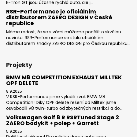
E-Tron GT jsou úžasně rychlá auta, ale j...
RSR-Performance je oficiálním
distributorem ZAERO DESIGN v České
republice
Máme radost, že se s vámi můžeme podělit o skvělou
novinku. RSR-Performance se stala oficiálním
distributorem značky ZAERO DESIGN pro Českou republiku...
Projekty
BMW M8 COMPETITION EXHAUST MILLTEK
OPF DELETE
8.9.2025
V RSR-Performance jsme vyladili zvuk BMW M8
Competition! Díky OPF delete řešení od Milltek jsme
osvobodili V8 twin-turbo od zbytečných restrikcí a do...
Volkswagen Golf 8 R RSRTuned Stage 2
ZAERO bodykit + polep + Garrett
5.9.2025
Další level výkonu! Do našeho demo auta jsme