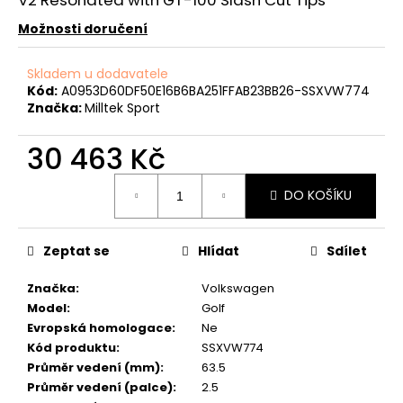
č
u
Možnosti doručení
j
e
Skladem u dodavatele
m
Kód:
A0953D60DF50E16B6BA251FFAB23BB26-SSXVW774
e
Značka:
Milltek Sport
30 463 Kč
APR
IRIDIUM
Měrná
PRO
DO KOŠÍKU
cena:
SPORTOVNÍ
ZAPALOVACÍ
SVÍČKA
1,8
Zeptat se
Hlídat
Sdílet
TSI
2,0
Značka
:
Volkswagen
TSI
2,5
Model
:
Golf
TFSI
Evropská homologace
:
Ne
4,0
Kód produktu
:
SSXVW774
TSI
MQB
Průměr vedení (mm)
:
63.5
+
Průměr vedení (palce)
:
2.5
EVO