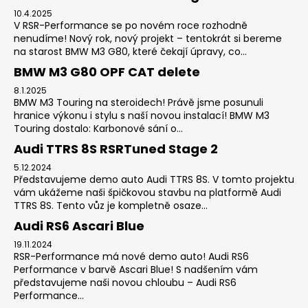
10.4.2025
V RSR-Performance se po novém roce rozhodně
nenudíme! Nový rok, nový projekt – tentokrát si bereme
na starost BMW M3 G80, které čekají úpravy, co...
BMW M3 G80 OPF CAT delete
8.1.2025
BMW M3 Touring na steroidech! Právě jsme posunuli
hranice výkonu i stylu s naší novou instalací! BMW M3
Touring dostalo: Karbonové sání o...
Audi TTRS 8S RSRTuned Stage 2
5.12.2024
Představujeme demo auto Audi TTRS 8S. V tomto projektu
vám ukážeme naši špičkovou stavbu na platformě Audi
TTRS 8S. Tento vůz je kompletně osaze...
Audi RS6 Ascari Blue
19.11.2024
RSR-Performance má nové demo auto! Audi RS6
Performance v barvě Ascari Blue! S nadšením vám
představujeme naši novou chloubu – Audi RS6
Performance...