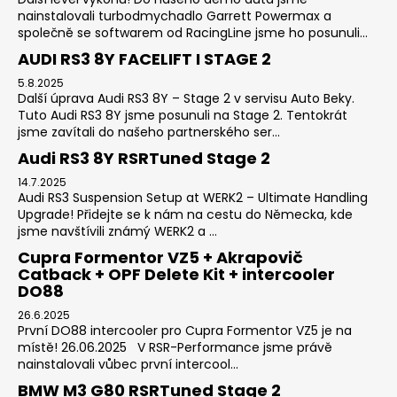
nainstalovali turbodmychadlo Garrett Powermax a
společně se softwarem od RacingLine jsme ho posunuli...
AUDI RS3 8Y FACELIFT I STAGE 2
5.8.2025
Další úprava Audi RS3 8Y – Stage 2 v servisu Auto Beky.
Tuto Audi RS3 8Y jsme posunuli na Stage 2. Tentokrát
jsme zavítali do našeho partnerského ser...
Audi RS3 8Y RSRTuned Stage 2
14.7.2025
Audi RS3 Suspension Setup at WERK2 – Ultimate Handling
Upgrade! Přidejte se k nám na cestu do Německa, kde
jsme navštívili známý WERK2 a ...
Cupra Formentor VZ5 + Akrapovič
Catback + OPF Delete Kit + intercooler
DO88
26.6.2025
První DO88 intercooler pro Cupra Formentor VZ5 je na
místě! 26.06.2025 V RSR-Performance jsme právě
nainstalovali vůbec první intercool...
BMW M3 G80 RSRTuned Stage 2