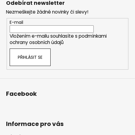
Odebírat newsletter
p
Nezmeškejte žádné novinky či slevy!
a
t
E-mail
í
Vložením e-mailu souhlasíte s
podmínkami
ochrany osobních údajů
PŘIHLÁSIT SE
Facebook
Informace pro vás