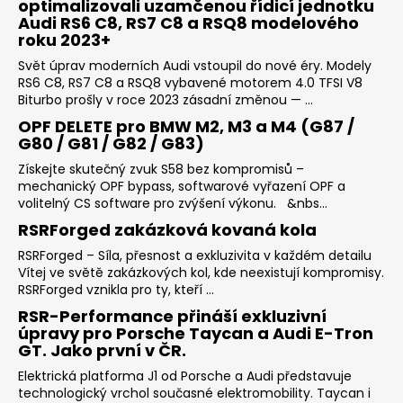
optimalizovali uzamčenou řídicí jednotku
Audi RS6 C8, RS7 C8 a RSQ8 modelového
roku 2023+
Svět úprav moderních Audi vstoupil do nové éry. Modely
RS6 C8, RS7 C8 a RSQ8 vybavené motorem 4.0 TFSI V8
Biturbo prošly v roce 2023 zásadní změnou — ...
OPF DELETE pro BMW M2, M3 a M4 (G87 /
G80 / G81 / G82 / G83)
Získejte skutečný zvuk S58 bez kompromisů –
mechanický OPF bypass, softwarové vyřazení OPF a
volitelný CS software pro zvýšení výkonu. &nbs...
RSRForged zakázková kovaná kola
RSRForged – Síla, přesnost a exkluzivita v každém detailu
Vítej ve světě zakázkových kol, kde neexistují kompromisy.
RSRForged vznikla pro ty, kteří ...
RSR-Performance přináší exkluzivní
úpravy pro Porsche Taycan a Audi E-Tron
GT. Jako první v ČR.
Elektrická platforma J1 od Porsche a Audi představuje
technologický vrchol současné elektromobility. Taycan i