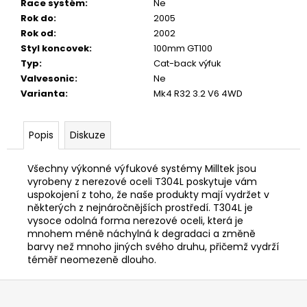
Race systém
:
Ne
1
Rok do
:
2005
040
Rok od
:
2002
Kč
Styl koncovek
:
100mm GT100
Typ
:
Cat-back výfuk
Valvesonic
:
Ne
Varianta
:
Mk4 R32 3.2 V6 4WD
Popis
Diskuze
Všechny výkonné výfukové systémy Milltek jsou
vyrobeny z nerezové oceli T304L poskytuje vám
uspokojení z toho, že naše produkty mají vydržet v
některých z nejnáročnějších prostředí. T304L je
vysoce odolná forma nerezové oceli, která je
mnohem méně náchylná k degradaci a změně
barvy než mnoho jiných svého druhu, přičemž vydrží
téměř neomezeně dlouho.
Z
á