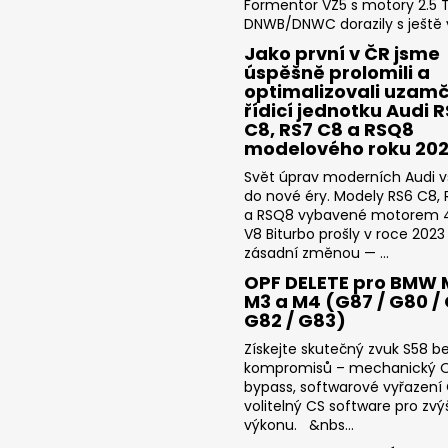
Formentor VZ5 s motory 2.5 T
DNWB/DNWC dorazily s ještě v
Jako první v ČR jsme
úspěšně prolomili a
optimalizovali uzam
řídicí jednotku Audi 
C8, RS7 C8 a RSQ8
modelového roku 20
Svět úprav moderních Audi v
do nové éry. Modely RS6 C8,
a RSQ8 vybavené motorem 4
V8 Biturbo prošly v roce 2023
zásadní změnou — ...
OPF DELETE pro BMW 
M3 a M4 (G87 / G80 / 
G82 / G83)
Získejte skutečný zvuk S58 b
kompromisů – mechanický 
bypass, softwarové vyřazení
volitelný CS software pro zvý
výkonu. &nbs...