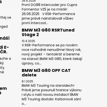
á
26.6.2025
První DO88 intercooler pro Cupra
Formentor VZ5 je na místě!
26.06.2025 V RSR-Performance
ítej ve
jsme právě nainstalovali vůbec
první intercool...
orged
BMW M3 G80 RSRTuned
Stage 2
náší
10.4.2025
V RSR-Performance se po novém
i E-
roce rozhodně nenudíme! Nový rok,
 ČR.
nový projekt – tentokrát si bereme
rsche a
na starost BMW M3 G80, které čekají
cký
úpravy, co...
ty.
BMW M3 G80 OPF CAT
sně
delete
8.1.2025
BMW M3 Touring na steroidech!
rem
Právě jsme posunuli hranice výkonu
é
i stylu s naší novou instalací! BMW
M3 Touring dostalo: Karbonové sání
o...