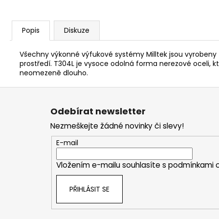
Popis
Diskuze
Všechny výkonné výfukové systémy Milltek jsou vyrobeny z
prostředí. T304L je vysoce odolná forma nerezové oceli
neomezeně dlouho.
Z
á
Odebírat newsletter
p
Nezmeškejte žádné novinky či slevy!
a
t
E-mail
í
Vložením e-mailu souhlasíte s
podmínkami o
PŘIHLÁSIT SE