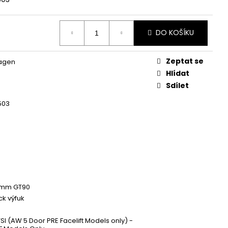
 ZAPALOVACÍ MODUL
DALŠÍ
DO KOŠÍKU
Zeptat se
agen
Hlídat
Sdílet
503
0mm GT90
k výfuk
TSI (AW 5 Door PRE Facelift Models only) -