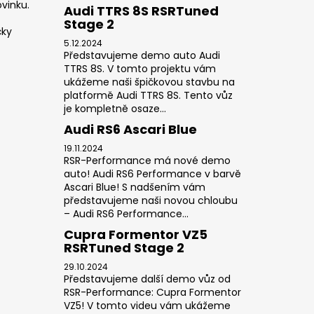
vinku.
Audi TTRS 8S RSRTuned
Stage 2
čky
5.12.2024
Představujeme demo auto Audi
TTRS 8S. V tomto projektu vám
ukážeme naši špičkovou stavbu na
platformě Audi TTRS 8S. Tento vůz
je kompletně osaze...
Audi RS6 Ascari Blue
19.11.2024
RSR-Performance má nové demo
auto! Audi RS6 Performance v barvě
Ascari Blue! S nadšením vám
představujeme naši novou chloubu
– Audi RS6 Performance...
Cupra Formentor VZ5
RSRTuned Stage 2
29.10.2024
Představujeme další demo vůz od
RSR-Performance: Cupra Formentor
VZ5! V tomto videu vám ukážeme