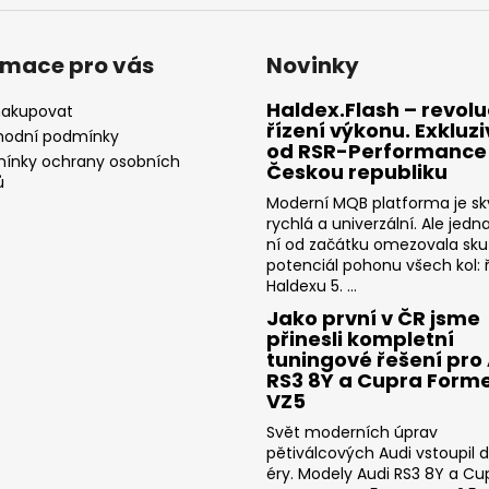
rmace pro vás
Novinky
Haldex.Flash – revolu
nakupovat
řízení výkonu. Exkluz
odní podmínky
od RSR-Performance
ínky ochrany osobních
Českou republiku
ů
Moderní MQB platforma je sk
rychlá a univerzální. Ale jedn
ní od začátku omezovala sk
potenciál pohonu všech kol: ř
Haldexu 5. ...
Jako první v ČR jsme
přinesli kompletní
tuningové řešení pro
RS3 8Y a Cupra Form
VZ5
Svět moderních úprav
pětiválcových Audi vstoupil 
éry. Modely Audi RS3 8Y a Cu