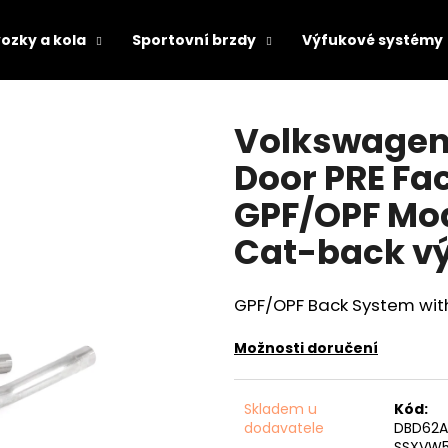
ozky a kola
Sportovní brzdy
Výfukové systémy
Co potřebujete najít?
Volkswagen 
Door PRE Fac
HLEDAT
GPF/OPF Mod
Cat-back v
Doporučujeme
GPF/OPF Back System wit
Možnosti doručení
Skladem u
Kód:
dodavatele
DBD62A
SSXVW