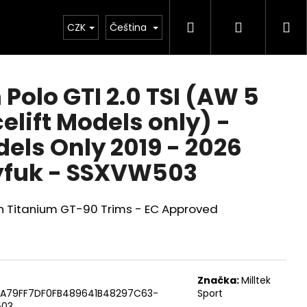
Hledat
Přihlášen
Ná
Chiptuning
CZK
Projekty
Čeština
Exteriér
Ostatní
D
ko
Polo GTI 2.0 TSI (AW 5
elift Models only) -
els Only 2019 - 2026
ýfuk - SSXVW503
h Titanium GT-90 Trims - EC Approved
Následující
Značka:
Milltek
A79FF7DF0FB489641B48297C63-
Sport
503