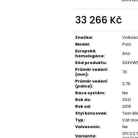
NGK ČERVENÝ ZAPALOVACÍ MODUL
APR SPORTOVNÍ
2.0TFSI 2.0TSI EA113 EA888.1/2 2.5TFSI
2.0TSI 2.5TFSI A 
849 Kč
1 490 Kč
33 266 Kč
Měrná
cena:
Značka
:
Volksw
Model
:
Polo
Evropská
Ano
homologace
:
Kód produktu
:
SSXVW
Průměr vedení
70
(mm)
:
Průměr vedení
2.76
(palce)
:
Race systém
:
Ne
Rok do
:
2021
Rok od
:
2019
Styl koncovek
:
Twin 9
Typ
:
Cat-bac
Valvesonic
:
Ne
GTI 2.0 
Varianta
: