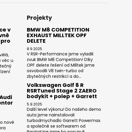
Projekty
ce v
BMW M8 COMPETITION
ivně
EXHAUST MILLTEK OPF
 pro
DELETE
8.9.2025
V RSR-Performance jsme vyladili
vělá,
zvuk BMW M8 Competition! Díky
a věc u
OPF delete řešení od Milltek jsme
utečný
osvobodili V8 twin-turbo od
ízení
zbytečných restrikcí a do...
Volkswagen Golf 8 R
RSRTuned Stage 2 ZAERO
bodykit + polep + Garrett
 Audi
entor
5.9.2025
Další level výkonu! Do našeho demo
auta jsme nainstalovali
turbodmychadlo Garrett Powermax
do nové
a společně se softwarem od
pra
RacingLine jsme ho posunuli...