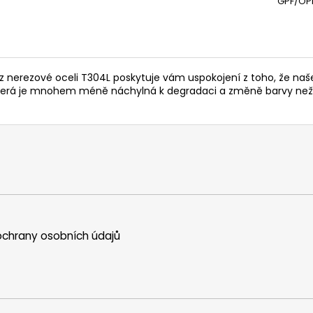
GPF/OPF
 nerezové oceli T304L poskytuje vám uspokojení z toho, že naše
, která je mnohem méně náchylná k degradaci a změně barvy než
chrany osobních údajů