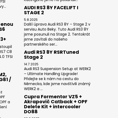
FSI
y...
AUDI RS3 8Y FACELIFT I
STAGE 2
5.8.2025
čenou
Další úprava Audi RS3 8Y – Stage 2 v
RS6
servisu Auto Beky. Tuto Audi RS3 8Y
jsme posunuli na Stage 2. Tentokrát
23+
jsme zavítali do našeho
partnerského ser...
stoupil
Audi RS3 8Y RSRTuned
 RS7 C8
Stage 2
.0 TFSI
14.7.2025
Audi RS3 Suspension Setup at WERK2
M2,
– Ultimate Handling Upgrade!
G81 /
Přidejte se k nám na cestu do
Německa, kde jsme navštívili známý
WERK2 a ...
ez
Cupra Formentor VZ5 +
OPF
Akrapovič Catback + OPF
 OPF a
Delete Kit + intercooler
šení
DO88