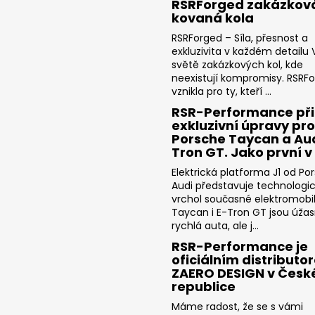
RSRForged zakázkov
kovaná kola
RSRForged – Síla, přesnost a
exkluzivita v každém detailu V
světě zakázkových kol, kde
neexistují kompromisy. RSRF
vznikla pro ty, kteří ...
RSR-Performance při
exkluzivní úpravy pro
Porsche Taycan a Aud
Tron GT. Jako první v
Elektrická platforma J1 od Po
Audi představuje technologi
vrchol současné elektromobili
Taycan i E-Tron GT jsou úža
rychlá auta, ale j...
RSR-Performance je
oficiálním distributo
ZAERO DESIGN v Česk
republice
Máme radost, že se s vámi