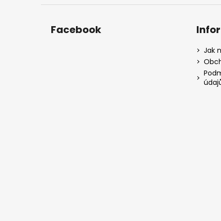
Facebook
Info
Jak 
Obch
Podm
údaj