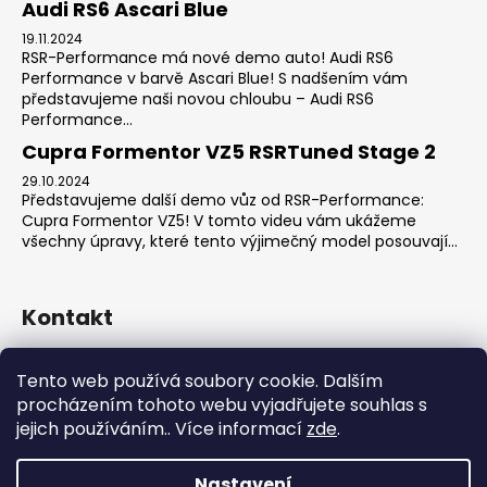
Audi RS6 Ascari Blue
19.11.2024
RSR-Performance má nové demo auto! Audi RS6
Performance v barvě Ascari Blue! S nadšením vám
představujeme naši novou chloubu – Audi RS6
Performance...
Cupra Formentor VZ5 RSRTuned Stage 2
29.10.2024
Představujeme další demo vůz od RSR-Performance:
Cupra Formentor VZ5! V tomto videu vám ukážeme
všechny úpravy, které tento výjimečný model posouvají...
Kontakt
sales
@
rsr-performance.cz
Tento web používá soubory cookie. Dalším
728737662
procházením tohoto webu vyjadřujete souhlas s
https://www.facebook.com/RSRCzech/
jejich používáním.. Více informací
zde
.
rsrperformance
Nastavení