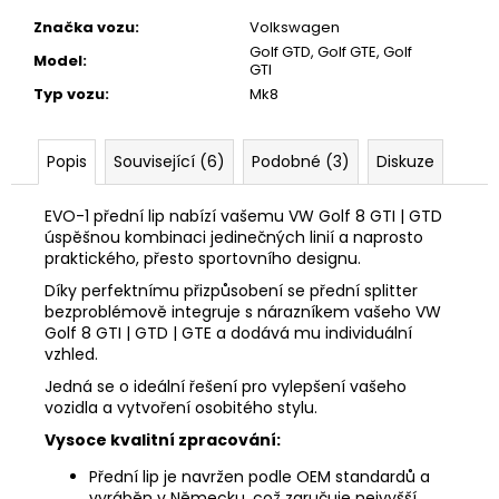
Značka vozu
:
Volkswagen
Golf GTD
,
Golf GTE
,
Golf
Model
:
GTI
Typ vozu
:
Mk8
Popis
Související (6)
Podobné (3)
Diskuze
EVO-1 přední lip nabízí vašemu VW Golf 8 GTI | GTD
úspěšnou kombinaci jedinečných linií a naprosto
praktického, přesto sportovního designu.
Díky perfektnímu přizpůsobení se přední splitter
bezproblémově integruje s nárazníkem vašeho VW
Golf 8 GTI | GTD | GTE a dodává mu individuální
vzhled.
Jedná se o ideální řešení pro vylepšení vašeho
vozidla a vytvoření osobitého stylu.
Vysoce kvalitní zpracování:
Přední lip je navržen podle OEM standardů a
vyráběn v Německu, což zaručuje nejvyšší