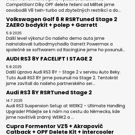
Competition! Díky OPF delete řešení od Milltek jsme
osvobodili V8 twin-turbo od zbytečných restrikcí a do...
Volkswagen Golf 8 R RSRTuned Stage 2
ZAERO bodykit + polep + Garrett
5.9.2025
Další level výkonu! Do našeho demo auta jsme
nainstalovali turbodmychadlo Garrett Powermax a
společně se softwarem od RacingLine jsme ho posunuli...
AUDI RS3 8Y FACELIFT I STAGE 2
5.8.2025
Další úprava Audi RS3 8Y – Stage 2 v servisu Auto Beky.
Tuto Audi RS3 8Y jsme posunuli na Stage 2. Tentokrát
jsme zavítali do našeho partnerského ser...
Audi RS3 8Y RSRTuned Stage 2
14.7.2025
Audi RS3 Suspension Setup at WERK2 – Ultimate Handling
Upgrade! Přidejte se k nám na cestu do Německa, kde
jsme navštívili známý WERK2 a ...
Cupra Formentor VZ5 + Akrapovič
Catback + OPF Delete Kit + intercooler