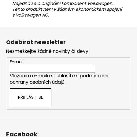
Nejedná se o originální komponent Volkswagen.
Tento produkt není v žádném ekonomickém spojení
s Volkswagen AG.
Z
á
Odebírat newsletter
p
Nezmeškejte žádné novinky či slevy!
a
t
E-mail
í
Vložením e-mailu souhlasíte s
podmínkami
ochrany osobních údajů
PŘIHLÁSIT SE
Facebook