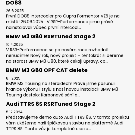
DO88
26.6.2025
První DO88 intercooler pro Cupra Formentor VZ5 je na
místě! 26.06.2025 V RSR-Performance jsme právě
nainstalovali vůbec první intercool...
BMW M3 G80 RSRTuned Stage 2
10.4.2025
V RSR-Performance se po novém roce rozhodně
nenudíme! Nový rok, nový projekt – tentokrát si bereme
na starost BMW M3 G80, které čekají úpravy, co...
BMW M3 G80 OPF CAT delete
8.1.2025
BMW M3 Touring na steroidech! Právě jsme posunuli
hranice výkonu i stylu s naší novou instalací! BMW M3
Touring dostalo: Karbonové sání o...
Audi TTRS 8S RSRTuned Stage 2
5.12.2024
Představujeme demo auto Audi TTRS 8S. V tomto projektu
vám ukážeme naši špičkovou stavbu na platformě Audi
TTRS 8S. Tento vůz je kompletně osaze...