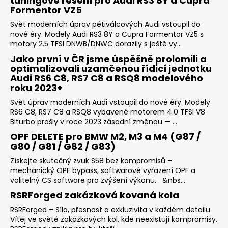
tuningové řešení pro Audi RS3 8Y a Cupra
Formentor VZ5
Svět moderních úprav pětiválcových Audi vstoupil do
nové éry. Modely Audi RS3 8Y a Cupra Formentor VZ5 s
motory 2.5 TFSI DNWB/DNWC dorazily s ještě vy...
Jako první v ČR jsme úspěšně prolomili a
optimalizovali uzamčenou řídicí jednotku
Audi RS6 C8, RS7 C8 a RSQ8 modelového
roku 2023+
Svět úprav moderních Audi vstoupil do nové éry. Modely
RS6 C8, RS7 C8 a RSQ8 vybavené motorem 4.0 TFSI V8
Biturbo prošly v roce 2023 zásadní změnou — ...
OPF DELETE pro BMW M2, M3 a M4 (G87 /
G80 / G81 / G82 / G83)
Získejte skutečný zvuk S58 bez kompromisů –
mechanický OPF bypass, softwarové vyřazení OPF a
volitelný CS software pro zvýšení výkonu. &nbs...
RSRForged zakázková kovaná kola
RSRForged – Síla, přesnost a exkluzivita v každém detailu
Vítej ve světě zakázkových kol, kde neexistují kompromisy.