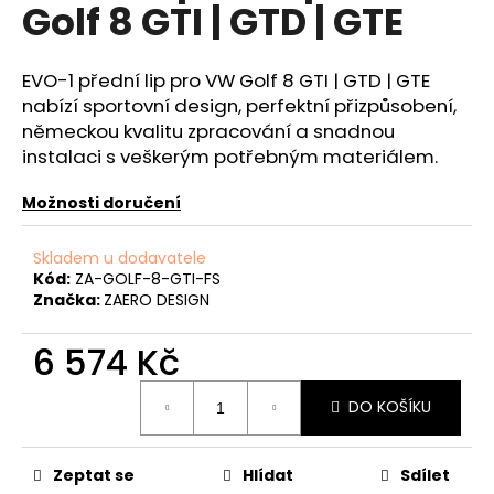
č
Golf 8 GTI | GTD | GTE
u
j
e
EVO-1 přední lip pro VW Golf 8 GTI | GTD | GTE
m
nabízí sportovní design, perfektní přizpůsobení,
e
německou kvalitu zpracování a snadnou
instalaci s veškerým potřebným materiálem.
VIS
Možnosti doručení
MOTORSPORT
KIT
PRO
Skladem u dodavatele
VYŘAZENÍ
Kód:
ZA-GOLF-8-GTI-FS
VYVAŽOVACÍCH
Značka:
ZAERO DESIGN
HŘÍDELÍ
2.0TFSI
EA113
6 574 Kč
5
290
Měrná
Kč
DO KOŠÍKU
cena:
Původně:
5
690
Zeptat se
Hlídat
Sdílet
Kč