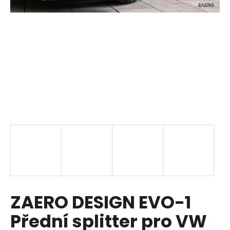
a
j
í
t
?
HLEDAT
D
o
p
ZAERO DESIGN EVO-1
o
r
Přední splitter pro VW
u