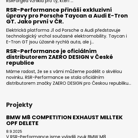
RSRForged vznikla pro ty, kteří ...
RSR-Performance přináší exkluzivní
úpravy pro Porsche Taycan a Audi E-Tron
GT. Jako první v ČR.
Elektrická platforma J1 od Porsche a Audi představuje
technologický vrchol současné elektromobility. Taycan i
E-Tron GT jsou úžasně rychlá auta, ale j...
RSR-Performance je oficiálním
distributorem ZAERO DESIGN v České
republice
Máme radost, že se s vámi můžeme podělit o skvělou
novinku. RSR-Performance se stala oficiálním
distributorem značky ZAERO DESIGN pro Českou republiku...
Projekty
BMW M8 COMPETITION EXHAUST MILLTEK
OPF DELETE
8.9.2025
V RSR-Performance jsme vyladili zvuk BMW M8