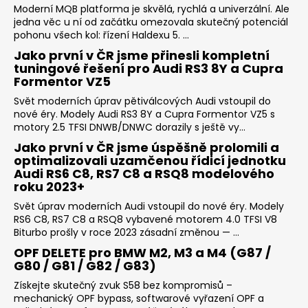
Moderní MQB platforma je skvělá, rychlá a univerzální. Ale
jedna věc u ní od začátku omezovala skutečný potenciál
pohonu všech kol: řízení Haldexu 5. ...
Jako první v ČR jsme přinesli kompletní
tuningové řešení pro Audi RS3 8Y a Cupra
Formentor VZ5
Svět moderních úprav pětiválcových Audi vstoupil do
nové éry. Modely Audi RS3 8Y a Cupra Formentor VZ5 s
motory 2.5 TFSI DNWB/DNWC dorazily s ještě vy...
Jako první v ČR jsme úspěšně prolomili a
optimalizovali uzamčenou řídicí jednotku
Audi RS6 C8, RS7 C8 a RSQ8 modelového
roku 2023+
Svět úprav moderních Audi vstoupil do nové éry. Modely
RS6 C8, RS7 C8 a RSQ8 vybavené motorem 4.0 TFSI V8
Biturbo prošly v roce 2023 zásadní změnou — ...
OPF DELETE pro BMW M2, M3 a M4 (G87 /
G80 / G81 / G82 / G83)
Získejte skutečný zvuk S58 bez kompromisů –
mechanický OPF bypass, softwarové vyřazení OPF a