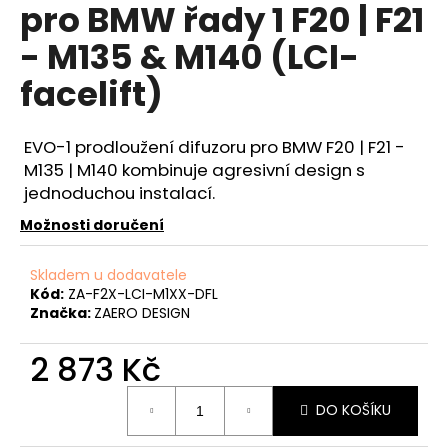
č
pro BMW řady 1 F20 | F21
u
- M135 & M140 (LCI-
j
e
facelift)
m
e
EVO-1 prodloužení difuzoru pro BMW F20 | F21 -
M135 | M140 kombinuje agresivní design s
APR
IRIDIUM
jednoduchou instalací.
PRO
SPORTOVNÍ
Možnosti doručení
ZAPALOVACÍ
SVÍČKA
1,8
Skladem u dodavatele
TSI
Kód:
ZA-F2X-LCI-M1XX-DFL
2,0
Značka:
ZAERO DESIGN
TSI
2,5
2 873 Kč
TFSI
4,0
TSI
Měrná
MQB
DO KOŠÍKU
cena:
+
EVO