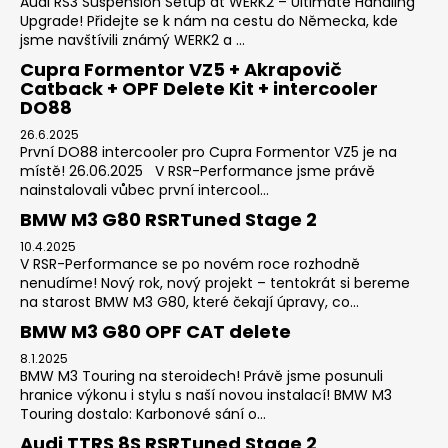
Audi RS3 Suspension Setup at WERK2 – Ultimate Handling
Upgrade! Přidejte se k nám na cestu do Německa, kde
jsme navštívili známý WERK2 a ...
Cupra Formentor VZ5 + Akrapovič
Catback + OPF Delete Kit + intercooler
DO88
26.6.2025
První DO88 intercooler pro Cupra Formentor VZ5 je na
místě! 26.06.2025 V RSR-Performance jsme právě
nainstalovali vůbec první intercool...
BMW M3 G80 RSRTuned Stage 2
10.4.2025
V RSR-Performance se po novém roce rozhodně
nenudíme! Nový rok, nový projekt – tentokrát si bereme
na starost BMW M3 G80, které čekají úpravy, co...
BMW M3 G80 OPF CAT delete
8.1.2025
BMW M3 Touring na steroidech! Právě jsme posunuli
hranice výkonu i stylu s naší novou instalací! BMW M3
Touring dostalo: Karbonové sání o...
Audi TTRS 8S RSRTuned Stage 2