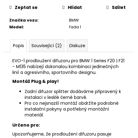
1
Zeptat se
Hlídat
Sdílet
040
Kč
Značka vozu
:
BMW
Model
:
řada 1
Popis
Související (2)
Diskuze
EVO-1 prodloužení difuzoru
pro BMW 1 Series F20 | F21
- M135 nabízejí dokonalou kombinaci jedinečných
linií a agresivního, sportovního designu.
Montáž Plug & play!
Zadní difuzor splitter dodáváme připravený k
instalaci v lesklé černé barvě.
Pro co nejsnazší montáž obdržíte
podrobné
instalační pokyny a potřebný montážní
materiál.
Určeno pro:
Upozorňujeme, že prodloužení difuzoru pasuje