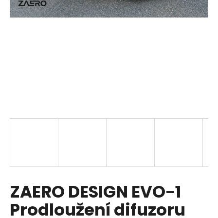
a
j
í
t
?
HLEDAT
D
o
p
ZAERO DESIGN EVO-1
o
r
Prodloužení difuzoru
u