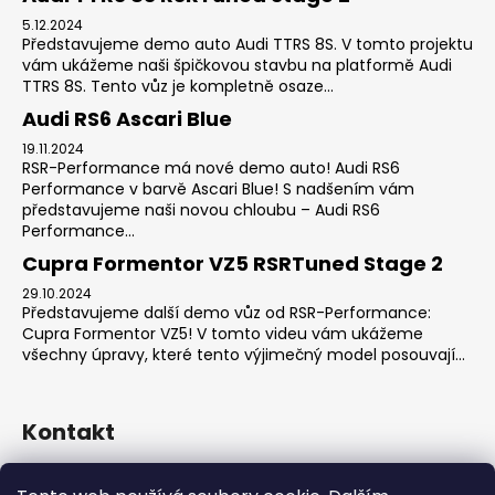
5.12.2024
Představujeme demo auto Audi TTRS 8S. V tomto projektu
vám ukážeme naši špičkovou stavbu na platformě Audi
TTRS 8S. Tento vůz je kompletně osaze...
Audi RS6 Ascari Blue
19.11.2024
RSR-Performance má nové demo auto! Audi RS6
Performance v barvě Ascari Blue! S nadšením vám
představujeme naši novou chloubu – Audi RS6
Performance...
Cupra Formentor VZ5 RSRTuned Stage 2
29.10.2024
Představujeme další demo vůz od RSR-Performance:
Cupra Formentor VZ5! V tomto videu vám ukážeme
všechny úpravy, které tento výjimečný model posouvají...
Kontakt
sales
@
rsr-performance.cz