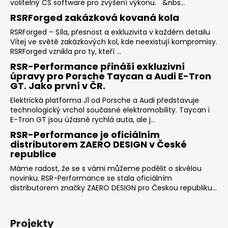
volitelný CS software pro zvýšení výkonu. &nbs...
RSRForged zakázková kovaná kola
RSRForged – Síla, přesnost a exkluzivita v každém detailu
Vítej ve světě zakázkových kol, kde neexistují kompromisy.
RSRForged vznikla pro ty, kteří ...
RSR-Performance přináší exkluzivní
úpravy pro Porsche Taycan a Audi E-Tron
GT. Jako první v ČR.
Elektrická platforma J1 od Porsche a Audi představuje
technologický vrchol současné elektromobility. Taycan i
E-Tron GT jsou úžasně rychlá auta, ale j...
RSR-Performance je oficiálním
distributorem ZAERO DESIGN v České
republice
Máme radost, že se s vámi můžeme podělit o skvělou
novinku. RSR-Performance se stala oficiálním
distributorem značky ZAERO DESIGN pro Českou republiku...
Projekty