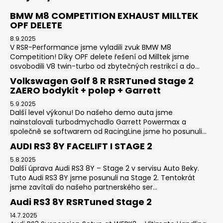
BMW M8 COMPETITION EXHAUST MILLTEK
OPF DELETE
8.9.2025
V RSR-Performance jsme vyladili zvuk BMW M8
Competition! Díky OPF delete řešení od Milltek jsme
osvobodili V8 twin-turbo od zbytečných restrikcí a do...
Volkswagen Golf 8 R RSRTuned Stage 2
ZAERO bodykit + polep + Garrett
5.9.2025
Další level výkonu! Do našeho demo auta jsme
nainstalovali turbodmychadlo Garrett Powermax a
společně se softwarem od RacingLine jsme ho posunuli...
AUDI RS3 8Y FACELIFT I STAGE 2
5.8.2025
Další úprava Audi RS3 8Y – Stage 2 v servisu Auto Beky.
Tuto Audi RS3 8Y jsme posunuli na Stage 2. Tentokrát
jsme zavítali do našeho partnerského ser...
Audi RS3 8Y RSRTuned Stage 2
14.7.2025