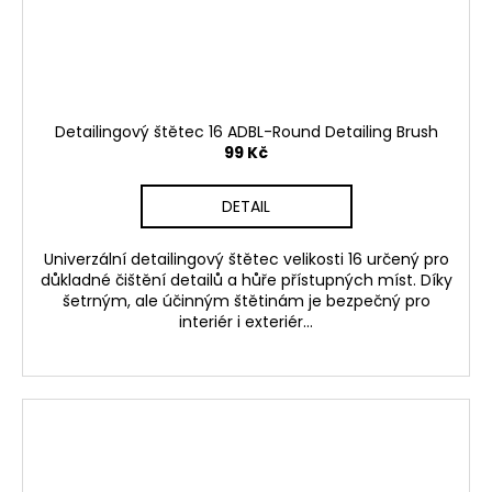
Detailingový štětec 16 ADBL-Round Detailing Brush
99 Kč
DETAIL
Univerzální detailingový štětec velikosti 16 určený pro
důkladné čištění detailů a hůře přístupných míst. Díky
šetrným, ale účinným štětinám je bezpečný pro
interiér i exteriér...