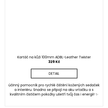
Kartáč na kůži 100mm ADBL-Leather Twister
329 Kč
DETAIL
účinný pomocník pro rychlé čištění kožených sedaček
a interiéru. Snadno se připojí na aku vrtačku a s
kvalitním čističem pokožky ušetří tvůj čas i energii! ✨