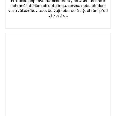
Praktické papírové autokoberečky od ADBL, určené k
ochraně interiéru při detailingu, servisu nebo předání
vozu zákazníkovi 🚗✨. Udržují koberec čistý, chrání před
vlhkostí a...