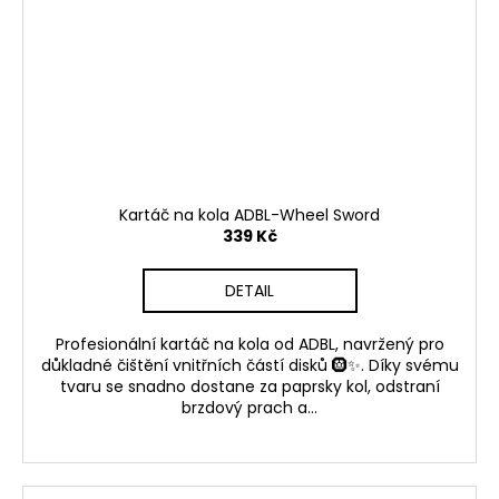
Kartáč na kola ADBL-Wheel Sword
339 Kč
DETAIL
Profesionální kartáč na kola od ADBL, navržený pro
důkladné čištění vnitřních částí disků 🛞✨. Díky svému
tvaru se snadno dostane za paprsky kol, odstraní
brzdový prach a...