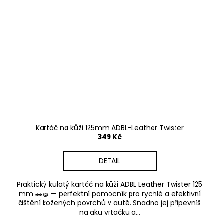
Kartáč na kůži 125mm ADBL-Leather Twister
349 Kč
DETAIL
Praktický kulatý kartáč na kůži ADBL Leather Twister 125
mm 🚗🧽 — perfektní pomocník pro rychlé a efektivní
čištění kožených povrchů v autě. Snadno jej připevníš
na aku vrtačku a...