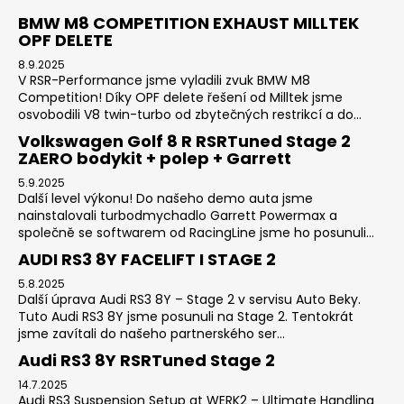
BMW M8 COMPETITION EXHAUST MILLTEK
OPF DELETE
8.9.2025
V RSR-Performance jsme vyladili zvuk BMW M8
Competition! Díky OPF delete řešení od Milltek jsme
osvobodili V8 twin-turbo od zbytečných restrikcí a do...
Volkswagen Golf 8 R RSRTuned Stage 2
ZAERO bodykit + polep + Garrett
5.9.2025
Další level výkonu! Do našeho demo auta jsme
nainstalovali turbodmychadlo Garrett Powermax a
společně se softwarem od RacingLine jsme ho posunuli...
AUDI RS3 8Y FACELIFT I STAGE 2
5.8.2025
Další úprava Audi RS3 8Y – Stage 2 v servisu Auto Beky.
Tuto Audi RS3 8Y jsme posunuli na Stage 2. Tentokrát
jsme zavítali do našeho partnerského ser...
Audi RS3 8Y RSRTuned Stage 2
14.7.2025
Audi RS3 Suspension Setup at WERK2 – Ultimate Handling