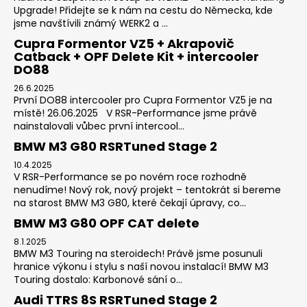
Upgrade! Přidejte se k nám na cestu do Německa, kde
jsme navštívili známý WERK2 a ...
Cupra Formentor VZ5 + Akrapovič
Catback + OPF Delete Kit + intercooler
DO88
26.6.2025
První DO88 intercooler pro Cupra Formentor VZ5 je na
místě! 26.06.2025 V RSR-Performance jsme právě
nainstalovali vůbec první intercool...
BMW M3 G80 RSRTuned Stage 2
10.4.2025
V RSR-Performance se po novém roce rozhodně
nenudíme! Nový rok, nový projekt – tentokrát si bereme
na starost BMW M3 G80, které čekají úpravy, co...
BMW M3 G80 OPF CAT delete
8.1.2025
BMW M3 Touring na steroidech! Právě jsme posunuli
hranice výkonu i stylu s naší novou instalací! BMW M3
Touring dostalo: Karbonové sání o...
Audi TTRS 8S RSRTuned Stage 2