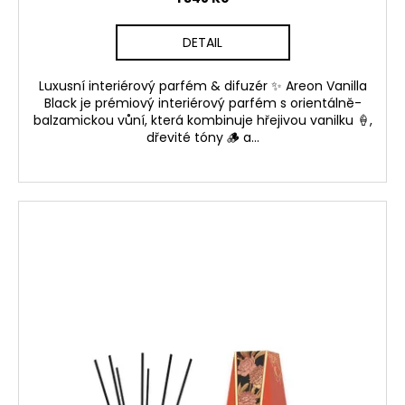
č
u
j
DETAIL
e
m
Luxusní interiérový parfém & difuzér ✨ Areon Vanilla
e
Black je prémiový interiérový parfém s orientálně-
balzamickou vůní, která kombinuje hřejivou vanilku 🍦,
dřevité tóny 🪵 a...
VIS
MOTORSPORT
KIT
PRO
VYŘAZENÍ
VYVAŽOVACÍCH
HŘÍDELÍ
2.0TFSI
EA113
5
290
Kč
Původně:
5
690
Kč