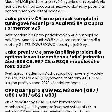
Moderní MQB platforma je skvělá, rychlá a univerzální. Ale
jedna věc u ní od začátku omezovala skutečný potenciál
pohonu všech kol: řízení Haldexu 5. ...
Jako první v ČR jsme přinesli kompletní
tuningové řešení pro Audi RS3 8Y a Cupra
Formentor VZ5
Svět moderních úprav pětiválcových Audi vstoupil do
nové éry. Modely Audi RS3 8Y a Cupra Formentor VZ5 s
motory 2.5 TFSI DNWB/DNWC dorazily s ještě vy...
Jako první v ČR jsme úspěšně prolomili a
optimalizovali uzamčenou řídicí jednotku
Audi RS6 C8, RS7 C8 a RSQ8 modelového
roku 2023+
Svět úprav moderních Audi vstoupil do nové éry. Modely
RS6 C8, RS7 C8 a RSQ8 vybavené motorem 4.0 TFSI V8
Biturbo prošly v roce 2023 zásadní změnou — ...
OPF DELETE pro BMW M2, M3 a M4 (G87 /
G80 / G81 / G82 / G83)
Získejte skutečný zvuk S58 bez kompromisů –
mechanický OPF bypass, softwarové vyřazení OPF a
volitelný CS software pro zvýšení výkonu. &nbs...