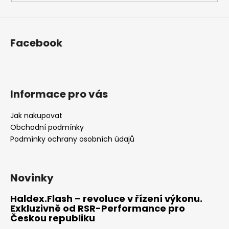
ý
p
i
s
Facebook
u
Informace pro vás
Jak nakupovat
Obchodní podmínky
Podmínky ochrany osobních údajů
Novinky
Haldex.Flash – revoluce v řízení výkonu.
Exkluzivně od RSR-Performance pro
Českou republiku