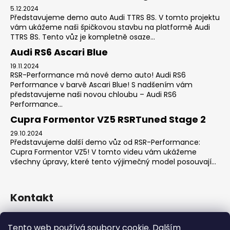
5.12.2024
Představujeme demo auto Audi TTRS 8S. V tomto projektu
vám ukážeme naši špičkovou stavbu na platformě Audi
TTRS 8S. Tento vůz je kompletně osaze...
Audi RS6 Ascari Blue
19.11.2024
RSR-Performance má nové demo auto! Audi RS6
Performance v barvě Ascari Blue! S nadšením vám
představujeme naši novou chloubu – Audi RS6
Performance...
Cupra Formentor VZ5 RSRTuned Stage 2
29.10.2024
Představujeme další demo vůz od RSR-Performance:
Cupra Formentor VZ5! V tomto videu vám ukážeme
všechny úpravy, které tento výjimečný model posouvají...
Kontakt
sales
@
rsr-performance.cz
Tento web používá soubory cookie. Dalším