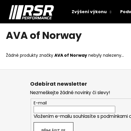
K
Přejít
na
o
Zvýšení výkonu
Podv
obsah
Zpět
Zpět
š
do
do
í
AVA of Norway
k
obchodu
obchodu
Žádné produkty značky
AVA of Norway
nebyly nalezeny...
Z
á
Odebírat newsletter
p
Nezmeškejte žádné novinky či slevy!
a
t
E-mail
í
Vložením e-mailu souhlasíte s
podmínkami o
PŘIHLÁSIT SE