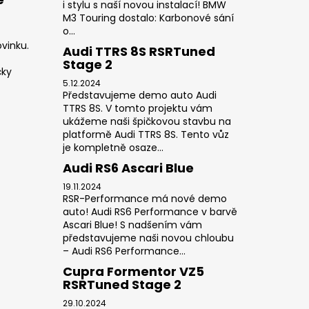
i stylu s naší novou instalací! BMW
M3 Touring dostalo: Karbonové sání
o...
vinku.
Audi TTRS 8S RSRTuned
Stage 2
čky
5.12.2024
Představujeme demo auto Audi
TTRS 8S. V tomto projektu vám
ukážeme naši špičkovou stavbu na
platformě Audi TTRS 8S. Tento vůz
je kompletně osaze...
Audi RS6 Ascari Blue
19.11.2024
RSR-Performance má nové demo
auto! Audi RS6 Performance v barvě
Ascari Blue! S nadšením vám
představujeme naši novou chloubu
– Audi RS6 Performance...
Cupra Formentor VZ5
RSRTuned Stage 2
29.10.2024