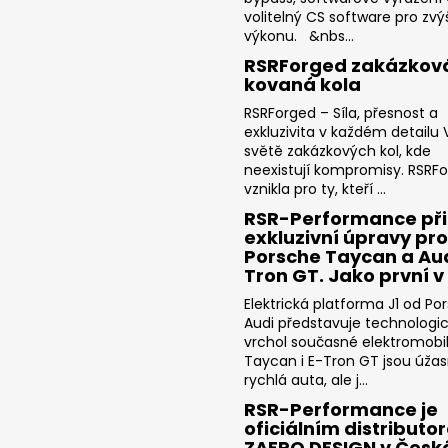
volitelný CS software pro zvý
výkonu. &nbs...
RSRForged zakázkov
kovaná kola
RSRForged – Síla, přesnost a
exkluzivita v každém detailu V
světě zakázkových kol, kde
neexistují kompromisy. RSRF
vznikla pro ty, kteří ...
RSR-Performance při
exkluzivní úpravy pro
Porsche Taycan a Aud
Tron GT. Jako první v
Elektrická platforma J1 od Po
Audi představuje technologi
vrchol současné elektromobili
Taycan i E-Tron GT jsou úža
rychlá auta, ale j...
RSR-Performance je
oficiálním distributo
ZAERO DESIGN v Česk