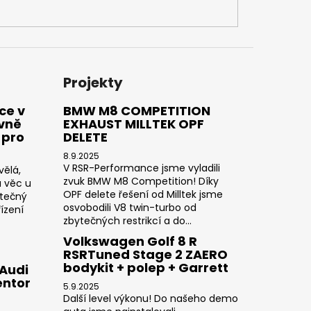
 ZAPALOVACÍ MODUL
DALŠÍ
Projekty
ce v
BMW M8 COMPETITION
ivně
EXHAUST MILLTEK OPF
 pro
DELETE
8.9.2025
V RSR-Performance jsme vyladili
vělá,
zvuk BMW M8 Competition! Díky
a věc u
OPF delete řešení od Milltek jsme
utečný
osvobodili V8 twin-turbo od
ízení
zbytečných restrikcí a do...
Volkswagen Golf 8 R
RSRTuned Stage 2 ZAERO
bodykit + polep + Garrett
 Audi
entor
5.9.2025
Další level výkonu! Do našeho demo