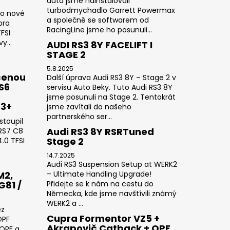
auta jsme nainstalovali
turbodmychadlo Garrett Powermax
do nové
a společně se softwarem od
pra
RacingLine jsme ho posunuli...
FSI
y...
AUDI RS3 8Y FACELIFT I
STAGE 2
5.8.2025
čenou
Další úprava Audi RS3 8Y – Stage 2 v
RS6
servisu Auto Beky. Tuto Audi RS3 8Y
jsme posunuli na Stage 2. Tentokrát
23+
jsme zavítali do našeho
partnerského ser...
stoupil
Audi RS3 8Y RSRTuned
 RS7 C8
Stage 2
.0 TFSI
14.7.2025
Audi RS3 Suspension Setup at WERK2
M2,
– Ultimate Handling Upgrade!
G81 /
Přidejte se k nám na cestu do
Německa, kde jsme navštívili známý
WERK2 a ...
ez
Cupra Formentor VZ5 +
OPF
Akrapovič Catback + OPF
 OPF a