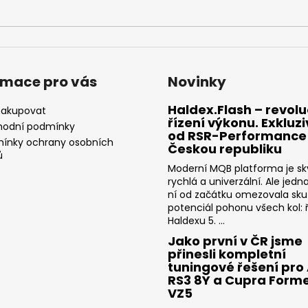
NGK ČERVENÝ ZAPALOVACÍ MODUL
APR SPORTOVNÍ
2.0TFSI 2.0TSI EA113 EA888.1/2 2.5TFSI
2.0TSI 2.5TFSI A 
849 Kč
1 490 Kč
rmace pro vás
Novinky
Haldex.Flash – revolu
nakupovat
řízení výkonu. Exkluz
odní podmínky
od RSR-Performance
ínky ochrany osobních
Českou republiku
ů
Moderní MQB platforma je sk
rychlá a univerzální. Ale jedn
ní od začátku omezovala sk
potenciál pohonu všech kol: ř
Haldexu 5. ...
Jako první v ČR jsme
přinesli kompletní
tuningové řešení pro
RS3 8Y a Cupra Form
VZ5