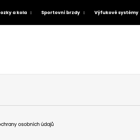
ozky a kola
Sportovní brzdy
Výfukové systémy
Co potřebujete najít?
HLEDAT
Doporučujeme
chrany osobních údajů