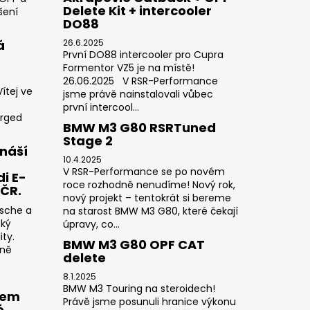
Delete Kit + intercooler
šení
DO88
á
26.6.2025
První DO88 intercooler pro Cupra
Formentor VZ5 je na místě!
26.06.2025 V RSR-Performance
ítej ve
jsme právě nainstalovali vůbec
první intercool...
orged
BMW M3 G80 RSRTuned
Stage 2
náší
10.4.2025
V RSR-Performance se po novém
i E-
roce rozhodně nenudíme! Nový rok,
 ČR.
nový projekt – tentokrát si bereme
rsche a
na starost BMW M3 G80, které čekají
cký
úpravy, co...
ty.
BMW M3 G80 OPF CAT
sně
delete
8.1.2025
BMW M3 Touring na steroidech!
rem
Právě jsme posunuli hranice výkonu
é