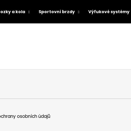
ozky a kola
Sportovní brzdy
Výfukové systémy
Co potřebujete najít?
HLEDAT
Doporučujeme
chrany osobních údajů