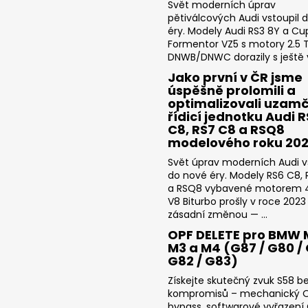
Svět moderních úprav
pětiválcových Audi vstoupil 
éry. Modely Audi RS3 8Y a Cu
Formentor VZ5 s motory 2.5 T
DNWB/DNWC dorazily s ještě v
Jako první v ČR jsme
úspěšně prolomili a
optimalizovali uzam
řídicí jednotku Audi 
C8, RS7 C8 a RSQ8
modelového roku 20
Svět úprav moderních Audi v
do nové éry. Modely RS6 C8,
a RSQ8 vybavené motorem 4
V8 Biturbo prošly v roce 2023
zásadní změnou — ...
OPF DELETE pro BMW 
M3 a M4 (G87 / G80 / 
G82 / G83)
Získejte skutečný zvuk S58 b
kompromisů – mechanický 
bypass, softwarové vyřazení