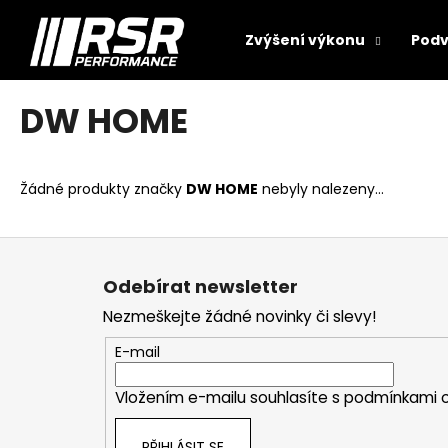
K
Přejít
na
o
Zvýšení výkonu
Podv
obsah
Zpět
Zpět
š
do
do
í
DW HOME
k
obchodu
obchodu
Žádné produkty značky
DW HOME
nebyly nalezeny...
Z
á
Odebírat newsletter
p
Nezmeškejte žádné novinky či slevy!
a
t
E-mail
í
Vložením e-mailu souhlasíte s
podmínkami o
PŘIHLÁSIT SE