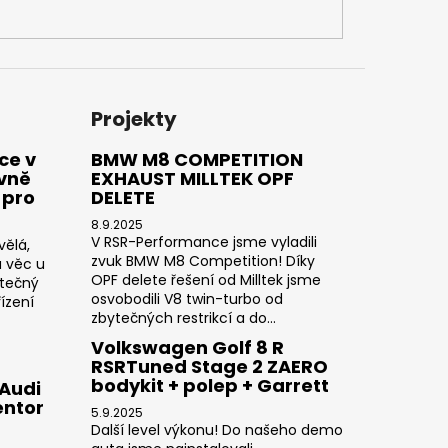
 ZAPALOVACÍ MODUL
DALŠÍ
Projekty
ce v
BMW M8 COMPETITION
ivně
EXHAUST MILLTEK OPF
 pro
DELETE
8.9.2025
V RSR-Performance jsme vyladili
vělá,
zvuk BMW M8 Competition! Díky
a věc u
OPF delete řešení od Milltek jsme
utečný
osvobodili V8 twin-turbo od
ízení
zbytečných restrikcí a do...
Volkswagen Golf 8 R
RSRTuned Stage 2 ZAERO
bodykit + polep + Garrett
 Audi
entor
5.9.2025
Další level výkonu! Do našeho demo