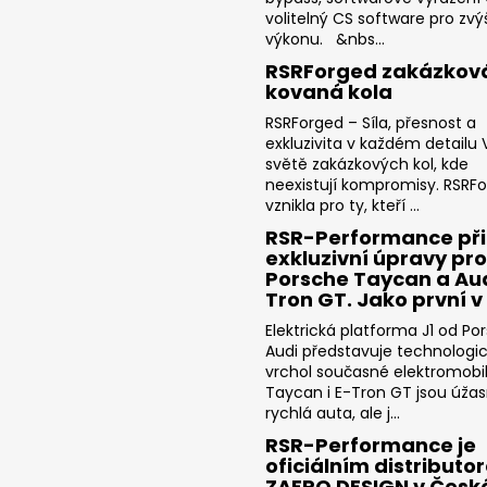
volitelný CS software pro zvý
výkonu. &nbs...
RSRForged zakázkov
kovaná kola
RSRForged – Síla, přesnost a
exkluzivita v každém detailu V
světě zakázkových kol, kde
neexistují kompromisy. RSRF
vznikla pro ty, kteří ...
RSR-Performance při
exkluzivní úpravy pro
Porsche Taycan a Aud
Tron GT. Jako první v
Elektrická platforma J1 od Po
Audi představuje technologi
vrchol současné elektromobili
Taycan i E-Tron GT jsou úža
rychlá auta, ale j...
RSR-Performance je
oficiálním distributo
ZAERO DESIGN v Česk