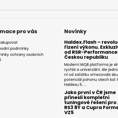
NGK ČERVENÝ ZAPALOVACÍ MODUL
APR SPORTOVNÍ
2.0TFSI 2.0TSI EA113 EA888.1/2 2.5TFSI
2.0TSI 2.5TFSI A 
849 Kč
1 490 Kč
rmace pro vás
Novinky
Haldex.Flash – revolu
nakupovat
řízení výkonu. Exkluz
odní podmínky
od RSR-Performance
ínky ochrany osobních
Českou republiku
ů
Moderní MQB platforma je sk
rychlá a univerzální. Ale jedn
ní od začátku omezovala sk
potenciál pohonu všech kol: ř
Haldexu 5. ...
Jako první v ČR jsme
přinesli kompletní
tuningové řešení pro
RS3 8Y a Cupra Form
VZ5