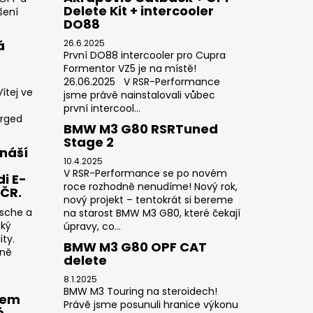
Delete Kit + intercooler
šení
DO88
á
26.6.2025
První DO88 intercooler pro Cupra
Formentor VZ5 je na místě!
26.06.2025 V RSR-Performance
ítej ve
jsme právě nainstalovali vůbec
první intercool...
orged
BMW M3 G80 RSRTuned
Stage 2
náší
10.4.2025
V RSR-Performance se po novém
i E-
roce rozhodně nenudíme! Nový rok,
 ČR.
nový projekt – tentokrát si bereme
rsche a
na starost BMW M3 G80, které čekají
cký
úpravy, co...
ty.
BMW M3 G80 OPF CAT
sně
delete
8.1.2025
BMW M3 Touring na steroidech!
rem
Právě jsme posunuli hranice výkonu
é