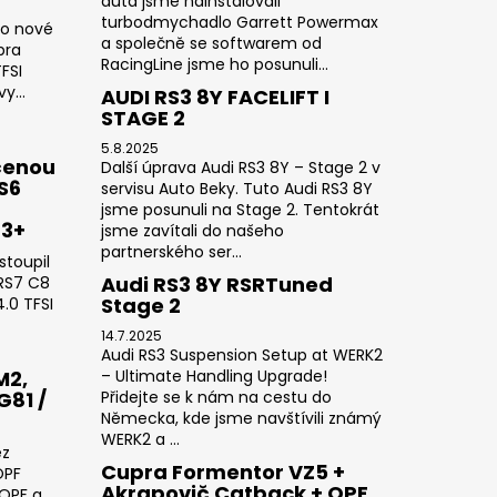
auta jsme nainstalovali
turbodmychadlo Garrett Powermax
do nové
a společně se softwarem od
pra
RacingLine jsme ho posunuli...
FSI
y...
AUDI RS3 8Y FACELIFT I
STAGE 2
5.8.2025
čenou
Další úprava Audi RS3 8Y – Stage 2 v
RS6
servisu Auto Beky. Tuto Audi RS3 8Y
jsme posunuli na Stage 2. Tentokrát
23+
jsme zavítali do našeho
partnerského ser...
stoupil
Audi RS3 8Y RSRTuned
 RS7 C8
Stage 2
.0 TFSI
14.7.2025
Audi RS3 Suspension Setup at WERK2
M2,
– Ultimate Handling Upgrade!
G81 /
Přidejte se k nám na cestu do
Německa, kde jsme navštívili známý
WERK2 a ...
ez
Cupra Formentor VZ5 +
OPF
Akrapovič Catback + OPF
 OPF a