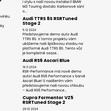
i stylu s naší novou instalací! BMW
M3 Touring dostalo: Karbonové sání
o...
vinku.
Audi TTRS 8S RSRTuned
Stage 2
čky
5.12.2024
Představujeme demo auto Audi
TTRS 8S. V tomto projektu vám
ukážeme naši špičkovou stavbu na
platformě Audi TTRS 8S. Tento vůz
je kompletně osaze...
Audi RS6 Ascari Blue
19.11.2024
RSR-Performance má nové demo
auto! Audi RS6 Performance v barvě
Ascari Blue! S nadšením vám
představujeme naši novou chloubu
– Audi RS6 Performance...
Cupra Formentor VZ5
RSRTuned Stage 2
29.10.2024