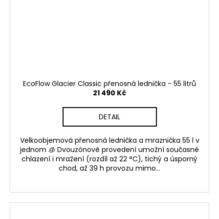
EcoFlow Glacier Classic přenosná lednička - 55 litrů
21 490 Kč
DETAIL
Velkoobjemová přenosná lednička a mraznička 55 l v
jednom 🧊 Dvouzónové provedení umožní současné
chlazení i mražení (rozdíl až 22 °C), tichý a úsporný
chod, až 39 h provozu mimo...