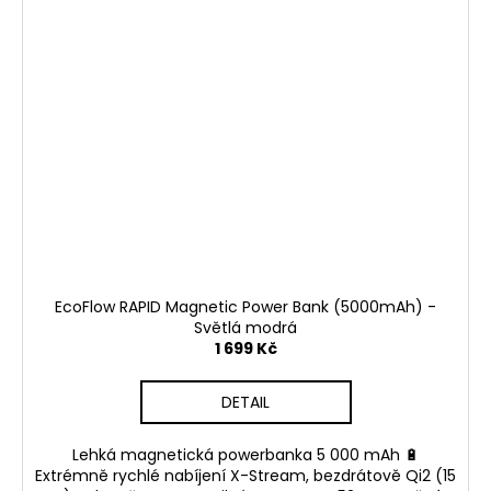
EcoFlow RAPID Magnetic Power Bank (5000mAh) -
Světlá modrá
1 699 Kč
DETAIL
Lehká magnetická powerbanka 5 000 mAh 🔋
Extrémně rychlé nabíjení X-Stream, bezdrátově Qi2 (15