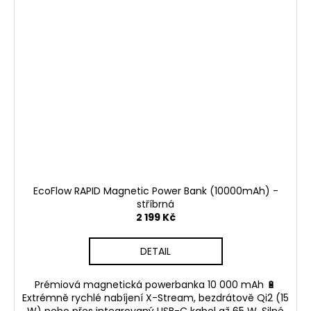
EcoFlow RAPID Magnetic Power Bank (10000mAh) -
stříbrná
2 199 Kč
DETAIL
Prémiová magnetická powerbanka 10 000 mAh 🔋
Extrémně rychlé nabíjení X-Stream, bezdrátově Qi2 (15
W) nebo přes integrovaný USB-C kabel až 65 W. Silné