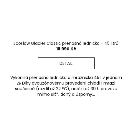
EcoFlow Glacier Classic přenosná lednička - 45 litrů
18 990 Kč
DETAIL
Výkonná přenosná lednička a mraznička 45 l v jednom
🧊 Díky dvouzónovému provedení chladí i mrazí
současně (rozdíl až 22 °C), nabízí až 39 h provozu
mimo síť*, tichý a úsporný...