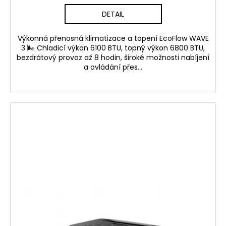
č
u
DETAIL
j
e
Výkonná přenosná klimatizace a topení EcoFlow WAVE
m
3 🌬️ Chladicí výkon 6100 BTU, topný výkon 6800 BTU,
e
bezdrátový provoz až 8 hodin, široké možnosti nabíjení
a ovládání přes...
REVO
LOGO
SAMOLEPKA
205
Kč