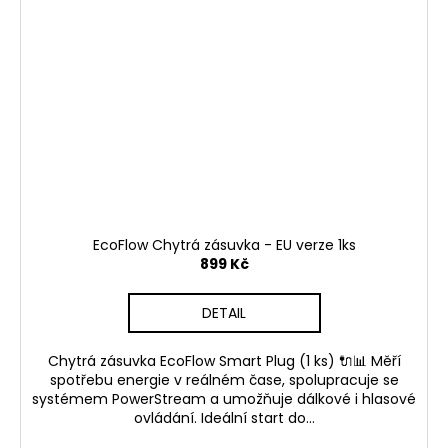
EcoFlow Chytrá zásuvka - EU verze 1ks
899 Kč
DETAIL
Chytrá zásuvka EcoFlow Smart Plug (1 ks) 🔌📊 Měří
spotřebu energie v reálném čase, spolupracuje se
systémem PowerStream a umožňuje dálkové i hlasové
ovládání. Ideální start do...