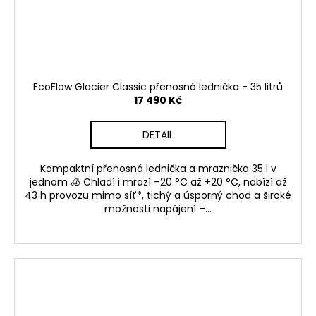
EcoFlow Glacier Classic přenosná lednička - 35 litrů
17 490 Kč
DETAIL
Kompaktní přenosná lednička a mraznička 35 l v
jednom 🧊 Chladí i mrazí –20 °C až +20 °C, nabízí až
43 h provozu mimo síť*, tichý a úsporný chod a široké
možnosti napájení –...