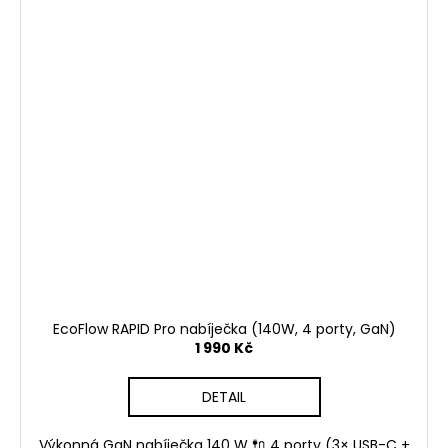
EcoFlow RAPID Pro nabíječka (140W, 4 porty, GaN)
1 990 Kč
DETAIL
Výkonná GaN nabíječka 140 W 🔌 4 porty (3× USB-C +