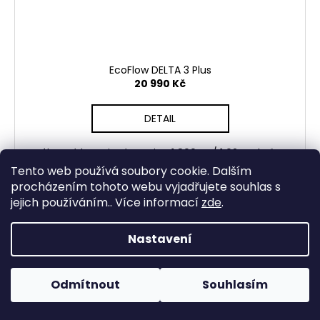
EcoFlow DELTA 3 Plus
20 990 Kč
DETAIL
Výkonná bateriová stanice 1 800 W / 1 024 Wh 🔋 S
technologií X-Boost až 2 400 W, rychlým UPS
Tento web používá soubory cookie. Dalším
přepnutím do 10 ms a LiFePO₄ baterií pro dlouhou
procházením tohoto webu vyjadřujete souhlas s
životnost. Ideální domů jako záloha...
jejich používáním.. Více informací
zde
.
Nastavení
Odmítnout
Souhlasím