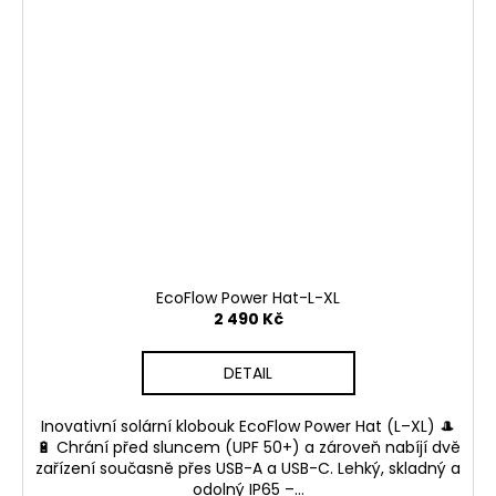
EcoFlow Power Hat-L-XL
2 490 Kč
DETAIL
Inovativní solární klobouk EcoFlow Power Hat (L–XL) 🎩
🔋 Chrání před sluncem (UPF 50+) a zároveň nabíjí dvě
zařízení současně přes USB-A a USB-C. Lehký, skladný a
odolný IP65 –...