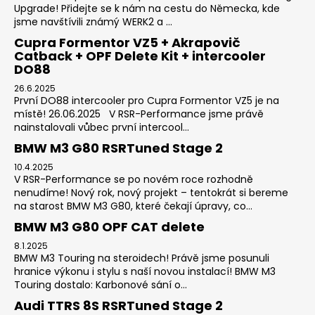
Upgrade! Přidejte se k nám na cestu do Německa, kde
jsme navštívili známý WERK2 a ...
Cupra Formentor VZ5 + Akrapovič
Catback + OPF Delete Kit + intercooler
DO88
26.6.2025
První DO88 intercooler pro Cupra Formentor VZ5 je na
místě! 26.06.2025 V RSR-Performance jsme právě
nainstalovali vůbec první intercool...
BMW M3 G80 RSRTuned Stage 2
10.4.2025
V RSR-Performance se po novém roce rozhodně
nenudíme! Nový rok, nový projekt – tentokrát si bereme
na starost BMW M3 G80, které čekají úpravy, co...
BMW M3 G80 OPF CAT delete
8.1.2025
BMW M3 Touring na steroidech! Právě jsme posunuli
hranice výkonu i stylu s naší novou instalací! BMW M3
Touring dostalo: Karbonové sání o...
Audi TTRS 8S RSRTuned Stage 2