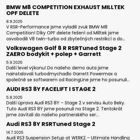
BMW M8 COMPETITION EXHAUST MILLTEK
OPF DELETE
8.9.2025
V RSR-Performance jsme vyladili zvuk BMW M8
Competition! Díky OPF delete řešení od Milltek jsme
osvobodili V8 twin-turbo od zbytečných restrikcí a do...
Volkswagen Golf 8 R RSRTuned Stage 2
ZAERO bodykit + polep + Garrett
5.9.2025
Další level výkonu! Do našeho demo auta jsme
nainstalovali turbodmychadlo Garrett Powermax a
společně se softwarem od RacingLine jsme ho posunuli...
AUDI RS3 8Y FACELIFT I STAGE 2
5.8.2025
Další úprava Audi RS3 8Y – Stage 2 v servisu Auto Beky.
Tuto Audi RS3 8Y jsme posunuli na Stage 2. Tentokrát
jsme zavítali do našeho partnerského ser...
Audi RS3 8Y RSRTuned Stage 2
14.7.2025
Audi RS3 Suspension Setup at WERK2 – Ultimate Handling