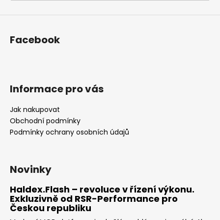
a
j
í
Facebook
t
?
Informace pro vás
Jak nakupovat
HLEDAT
Obchodní podmínky
Podmínky ochrany osobních údajů
D
o
Novinky
p
o
Haldex.Flash – revoluce v řízení výkonu.
Exkluzivně od RSR-Performance pro
r
Českou republiku
u