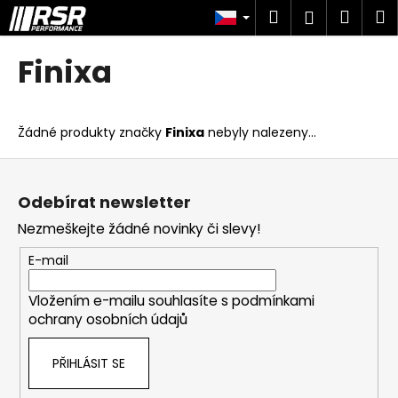
K
Přejít
Hledat
Náku
M
Přihlášen
na
o
obsah
Zpět
Zpět
košík
š
Finixa
í
C
k
o
Žádné produkty značky
Finixa
nebyly nalezeny...
p
o
Z
t
á
Odebírat newsletter
ř
p
Nezmeškejte žádné novinky či slevy!
e
a
b
t
E-mail
u
í
j
Vložením e-mailu souhlasíte s
podmínkami
ochrany osobních údajů
e
t
PŘIHLÁSIT SE
e
n