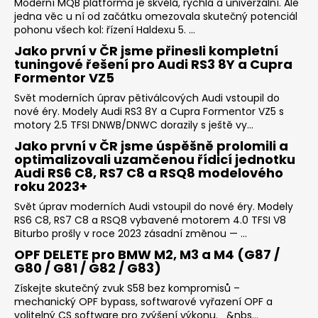
č
Moderní MQB platforma je skvělá, rychlá a univerzální. Ale
u
jedna věc u ní od začátku omezovala skutečný potenciál
pohonu všech kol: řízení Haldexu 5. ...
j
e
Jako první v ČR jsme přinesli kompletní
m
tuningové řešení pro Audi RS3 8Y a Cupra
Formentor VZ5
e
Svět moderních úprav pětiválcových Audi vstoupil do
nové éry. Modely Audi RS3 8Y a Cupra Formentor VZ5 s
NGK
motory 2.5 TFSI DNWB/DNWC dorazily s ještě vy...
ČERVENÝ
Jako první v ČR jsme úspěšně prolomili a
ZAPALOVACÍ
MODUL
optimalizovali uzamčenou řídicí jednotku
2.0TFSI
Audi RS6 C8, RS7 C8 a RSQ8 modelového
2.0TSI
roku 2023+
EA113
EA888.1/2
Svět úprav moderních Audi vstoupil do nové éry. Modely
2.5TFSI
RS6 C8, RS7 C8 a RSQ8 vybavené motorem 4.0 TFSI V8
Biturbo prošly v roce 2023 zásadní změnou — ...
849
Kč
OPF DELETE pro BMW M2, M3 a M4 (G87 /
G80 / G81 / G82 / G83)
Získejte skutečný zvuk S58 bez kompromisů –
mechanický OPF bypass, softwarové vyřazení OPF a
volitelný CS software pro zvýšení výkonu. &nbs...