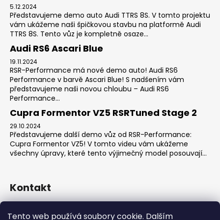
5.12.2024
Představujeme demo auto Audi TTRS 8S. V tomto projektu
vám ukážeme naši špičkovou stavbu na platformě Audi
TTRS 8S. Tento vůz je kompletně osaze...
Audi RS6 Ascari Blue
19.11.2024
RSR-Performance má nové demo auto! Audi RS6
Performance v barvě Ascari Blue! S nadšením vám
představujeme naši novou chloubu – Audi RS6
Performance...
Cupra Formentor VZ5 RSRTuned Stage 2
29.10.2024
Představujeme další demo vůz od RSR-Performance:
Cupra Formentor VZ5! V tomto videu vám ukážeme
všechny úpravy, které tento výjimečný model posouvají...
Kontakt
sales
@
rsr-performance.cz
Tento web používá soubory cookie. Dalším
728737662