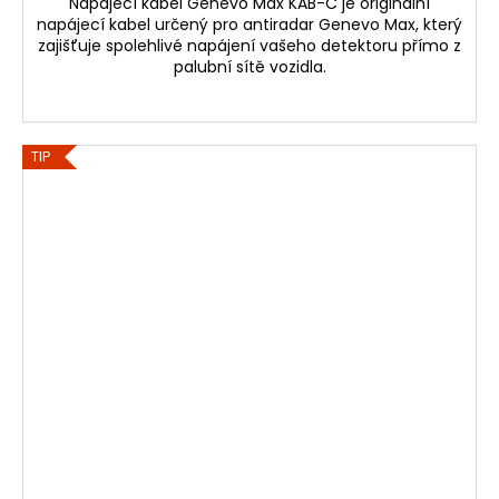
Napájecí kabel Genevo Max KAB-C je originální
napájecí kabel určený pro antiradar Genevo Max, který
zajišťuje spolehlivé napájení vašeho detektoru přímo z
palubní sítě vozidla.
TIP