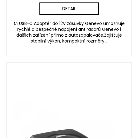
č
u
DETAIL
j
e
🔌 USB-C Adaptér do 12V zásuvky Genevo umožňuje
m
rychlé a bezpečné napájení antiradarů Genevo i
e
dalších zařízení přímo z autozapalovače.Zajišťuje
stabilní výkon, kompaktní rozměry...
REVO
LOGO
SAMOLEPKA
205
Kč