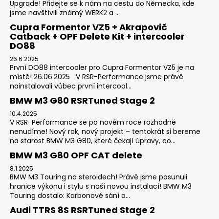
Upgrade! Přidejte se k nám na cestu do Německa, kde
jsme navštívili známý WERK2 a ...
Cupra Formentor VZ5 + Akrapovič
Catback + OPF Delete Kit + intercooler
DO88
26.6.2025
První DO88 intercooler pro Cupra Formentor VZ5 je na
místě! 26.06.2025 V RSR-Performance jsme právě
nainstalovali vůbec první intercool...
BMW M3 G80 RSRTuned Stage 2
10.4.2025
V RSR-Performance se po novém roce rozhodně
nenudíme! Nový rok, nový projekt – tentokrát si bereme
na starost BMW M3 G80, které čekají úpravy, co...
BMW M3 G80 OPF CAT delete
8.1.2025
BMW M3 Touring na steroidech! Právě jsme posunuli
hranice výkonu i stylu s naší novou instalací! BMW M3
Touring dostalo: Karbonové sání o...
Audi TTRS 8S RSRTuned Stage 2