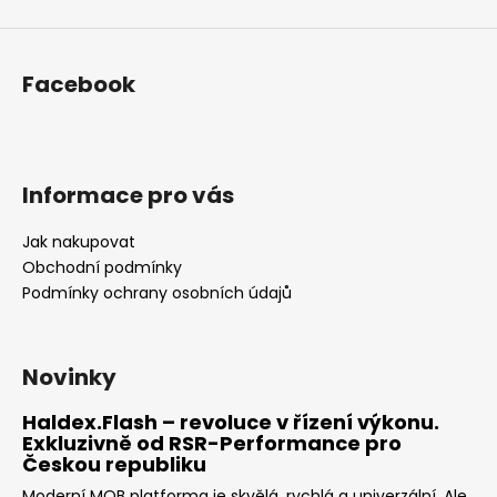
ý
p
i
s
Facebook
u
Informace pro vás
Jak nakupovat
Obchodní podmínky
Podmínky ochrany osobních údajů
Novinky
Haldex.Flash – revoluce v řízení výkonu.
Exkluzivně od RSR-Performance pro
Českou republiku
Moderní MQB platforma je skvělá, rychlá a univerzální. Ale