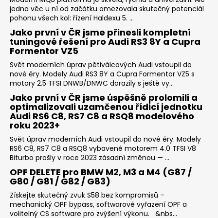
jedna věc u ní od začátku omezovala skutečný potenciál
pohonu všech kol: řízení Haldexu 5. ...
Jako první v ČR jsme přinesli kompletní
tuningové řešení pro Audi RS3 8Y a Cupra
Formentor VZ5
Svět moderních úprav pětiválcových Audi vstoupil do
nové éry. Modely Audi RS3 8Y a Cupra Formentor VZ5 s
motory 2.5 TFSI DNWB/DNWC dorazily s ještě vy...
Jako první v ČR jsme úspěšně prolomili a
optimalizovali uzamčenou řídicí jednotku
Audi RS6 C8, RS7 C8 a RSQ8 modelového
roku 2023+
Svět úprav moderních Audi vstoupil do nové éry. Modely
RS6 C8, RS7 C8 a RSQ8 vybavené motorem 4.0 TFSI V8
Biturbo prošly v roce 2023 zásadní změnou — ...
OPF DELETE pro BMW M2, M3 a M4 (G87 /
G80 / G81 / G82 / G83)
Získejte skutečný zvuk S58 bez kompromisů –
mechanický OPF bypass, softwarové vyřazení OPF a
volitelný CS software pro zvýšení výkonu. &nbs...