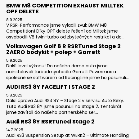
BMW M8 COMPETITION EXHAUST MILLTEK
OPF DELETE
8.9.2025
V RSR-Performance jsme vyladili zvuk BMW M8
Competition! Díky OPF delete řešení od Milltek jsme
osvobodili V8 twin-turbo od zbytečných restrikcí a do...
Volkswagen Golf 8 R RSRTuned Stage 2
ZAERO bodykit + polep + Garrett
5.9.2025
Další level výkonu! Do našeho demo auta jsme
nainstalovali turbodmychadlo Garrett Powermax a
společně se softwarem od RacingLine jsme ho posunuli...
AUDI RS3 8Y FACELIFT I STAGE 2
5.8.2025
Další úprava Audi RS3 8Y – Stage 2 v servisu Auto Beky.
Tuto Audi RS3 8Y jsme posunuli na Stage 2. Tentokrát
jsme zavítali do našeho partnerského ser...
Audi RS3 8Y RSRTuned Stage 2
14.7.2025
Audi RS3 Suspension Setup at WERK2 – Ultimate Handling