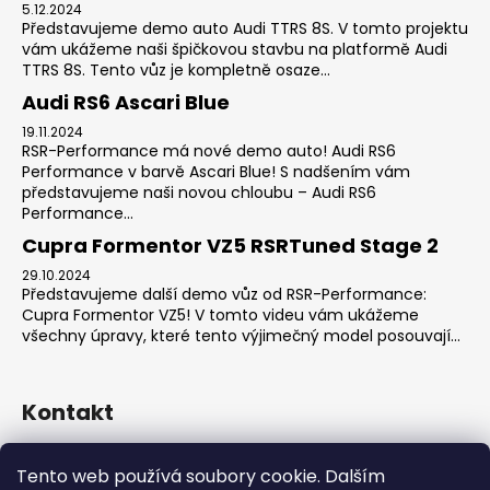
5.12.2024
Představujeme demo auto Audi TTRS 8S. V tomto projektu
vám ukážeme naši špičkovou stavbu na platformě Audi
TTRS 8S. Tento vůz je kompletně osaze...
Audi RS6 Ascari Blue
19.11.2024
RSR-Performance má nové demo auto! Audi RS6
Performance v barvě Ascari Blue! S nadšením vám
představujeme naši novou chloubu – Audi RS6
Performance...
Cupra Formentor VZ5 RSRTuned Stage 2
29.10.2024
Představujeme další demo vůz od RSR-Performance:
Cupra Formentor VZ5! V tomto videu vám ukážeme
všechny úpravy, které tento výjimečný model posouvají...
Kontakt
sales
@
rsr-performance.cz
Tento web používá soubory cookie. Dalším
728737662