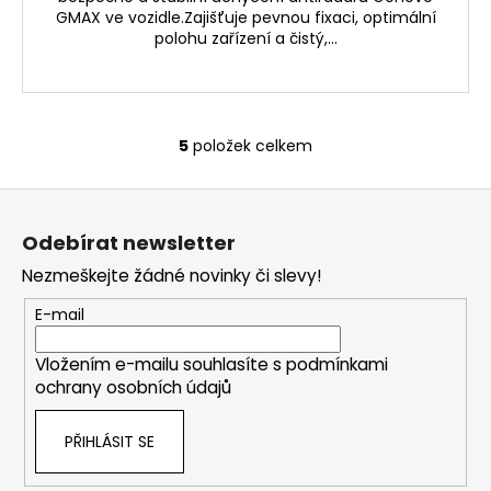
GMAX ve vozidle.Zajišťuje pevnou fixaci, optimální
polohu zařízení a čistý,...
5
položek celkem
O
v
Z
l
á
á
Odebírat newsletter
d
p
a
Nezmeškejte žádné novinky či slevy!
a
c
t
E-mail
í
í
p
Vložením e-mailu souhlasíte s
podmínkami
r
ochrany osobních údajů
v
k
PŘIHLÁSIT SE
y
v