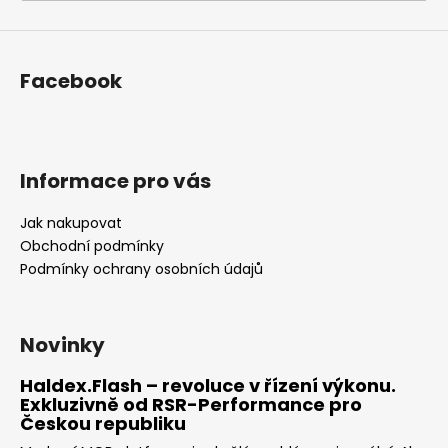
a
j
í
Facebook
t
?
Informace pro vás
Jak nakupovat
HLEDAT
Obchodní podmínky
Podmínky ochrany osobních údajů
D
o
Novinky
p
o
Haldex.Flash – revoluce v řízení výkonu.
Exkluzivně od RSR-Performance pro
r
Českou republiku
u