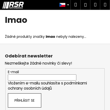
K
Přejít
Hledat
Náku
M
Přihlášen
na
o
obsah
Zpět
Zpět
košík
š
Imao
í
C
k
o
Žádné produkty značky
Imao
nebyly nalezeny...
p
o
Z
t
á
Odebírat newsletter
ř
p
Nezmeškejte žádné novinky či slevy!
e
a
b
t
E-mail
u
í
j
Vložením e-mailu souhlasíte s
podmínkami
ochrany osobních údajů
e
t
PŘIHLÁSIT SE
e
n