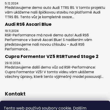
5.12.2024
Představujeme demo auto Audi TTRS 8S. V tomto projektu
vám ukážeme naši špičkovou stavbu na platformě Audi
TTRS 8S. Tento vůz je kompletně osaze...
Audi RS6 Ascari Blue
19.11.2024
RSR-Performance má nové demo auto! Audi RS6
Performance v barvě Ascari Blue! S nadšením vám
představujeme naši novou chloubu – Audi RS6
Performance...
Cupra Formentor VZ5 RSRTuned Stage 2
29.10.2024
Představujeme další demo vůz od RSR-Performance:
Cupra Formentor VZ5! V tomto videu vám ukážeme
všechny úpravy, které tento výjimečný model posouvají...
Kontakt
sales
@
rsr-performance.cz
Tento web používá soubory cookie. Dalším
728737662