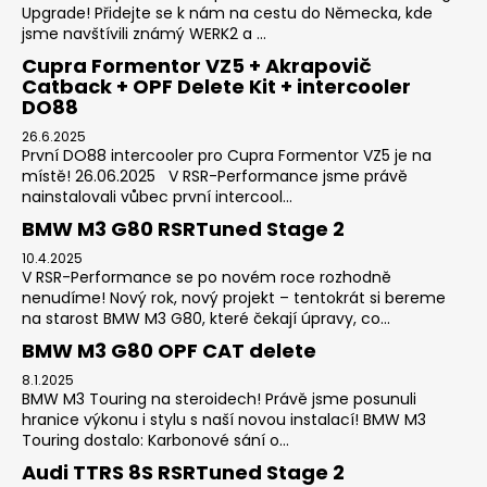
Upgrade! Přidejte se k nám na cestu do Německa, kde
jsme navštívili známý WERK2 a ...
Cupra Formentor VZ5 + Akrapovič
Catback + OPF Delete Kit + intercooler
DO88
26.6.2025
První DO88 intercooler pro Cupra Formentor VZ5 je na
místě! 26.06.2025 V RSR-Performance jsme právě
nainstalovali vůbec první intercool...
BMW M3 G80 RSRTuned Stage 2
10.4.2025
V RSR-Performance se po novém roce rozhodně
nenudíme! Nový rok, nový projekt – tentokrát si bereme
na starost BMW M3 G80, které čekají úpravy, co...
BMW M3 G80 OPF CAT delete
8.1.2025
BMW M3 Touring na steroidech! Právě jsme posunuli
hranice výkonu i stylu s naší novou instalací! BMW M3
Touring dostalo: Karbonové sání o...
Audi TTRS 8S RSRTuned Stage 2