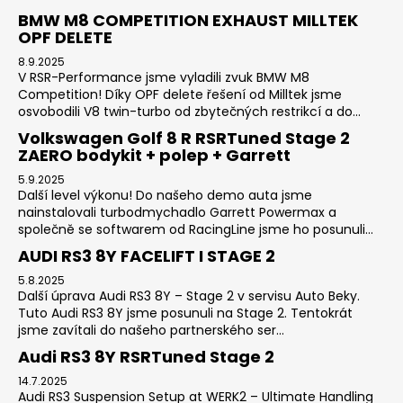
BMW M8 COMPETITION EXHAUST MILLTEK
OPF DELETE
8.9.2025
V RSR-Performance jsme vyladili zvuk BMW M8
Competition! Díky OPF delete řešení od Milltek jsme
osvobodili V8 twin-turbo od zbytečných restrikcí a do...
Volkswagen Golf 8 R RSRTuned Stage 2
ZAERO bodykit + polep + Garrett
5.9.2025
Další level výkonu! Do našeho demo auta jsme
nainstalovali turbodmychadlo Garrett Powermax a
společně se softwarem od RacingLine jsme ho posunuli...
AUDI RS3 8Y FACELIFT I STAGE 2
5.8.2025
Další úprava Audi RS3 8Y – Stage 2 v servisu Auto Beky.
Tuto Audi RS3 8Y jsme posunuli na Stage 2. Tentokrát
jsme zavítali do našeho partnerského ser...
Audi RS3 8Y RSRTuned Stage 2
14.7.2025
Audi RS3 Suspension Setup at WERK2 – Ultimate Handling