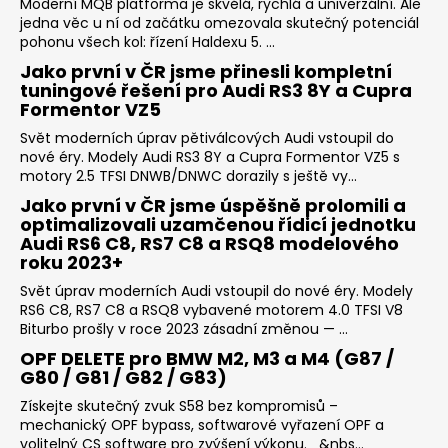
č
Moderní MQB platforma je skvělá, rychlá a univerzální. Ale
u
jedna věc u ní od začátku omezovala skutečný potenciál
pohonu všech kol: řízení Haldexu 5. ...
j
e
Jako první v ČR jsme přinesli kompletní
m
tuningové řešení pro Audi RS3 8Y a Cupra
Formentor VZ5
e
Svět moderních úprav pětiválcových Audi vstoupil do
nové éry. Modely Audi RS3 8Y a Cupra Formentor VZ5 s
KILL
motory 2.5 TFSI DNWB/DNWC dorazily s ještě vy...
ALL
Jako první v ČR jsme úspěšně prolomili a
WIPERS
–
optimalizovali uzamčenou řídicí jednotku
ZÁSLEPKA
Audi RS6 C8, RS7 C8 a RSQ8 modelového
STĚRAČE
roku 2023+
990
Svět úprav moderních Audi vstoupil do nové éry. Modely
Kč
RS6 C8, RS7 C8 a RSQ8 vybavené motorem 4.0 TFSI V8
Biturbo prošly v roce 2023 zásadní změnou — ...
OPF DELETE pro BMW M2, M3 a M4 (G87 /
G80 / G81 / G82 / G83)
Získejte skutečný zvuk S58 bez kompromisů –
mechanický OPF bypass, softwarové vyřazení OPF a
volitelný CS software pro zvýšení výkonu. &nbs...