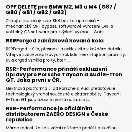
OPF DELETE pro BMW M2, M3 a M4 (G87 /
G80 / G81 / G82 / G83)
Získejte skutečný zvuk S58 bez kompromisů –
mechanický OPF bypass, softwarové vyřazení OPF a
volitelný CS software pro zvýšení výkonu. &nbs...
RSRForged zakázková kovaná kola
RSRForged – Síla, přesnost a exkluzivita v každém detailu
Vítej ve světě zakázkových kol, kde neexistují kompromisy.
RSRForged vznikla pro ty, kteří ...
RSR-Performance přináší exkluzivní
úpravy pro Porsche Taycan a Audi E-Tron
GT. Jako první v ČR.
Elektrická platforma J1 od Porsche a Audi představuje
technologický vrchol současné elektromobility. Taycan i
E-Tron GT jsou úžasně rychlá auta, ale j...
RSR-Performance je oficiálním
distributorem ZAERO DESIGN v České
republice
Máme radost, že se s vámi můžeme podělit o skvělou