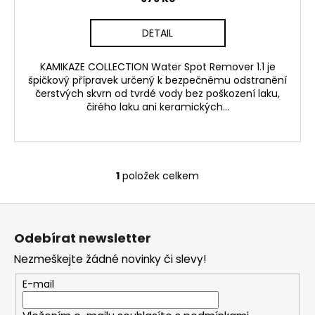
č
u
j
DETAIL
e
m
KAMIKAZE COLLECTION Water Spot Remover 1.1 je
e
špičkový přípravek určený k bezpečnému odstranění
čerstvých skvrn od tvrdé vody bez poškození laku,
čirého laku ani keramických...
RSR-
PERFORMANCE
OSVĚŽOVAČ
VZDUCHU
CHERRY
1
položek celkem
O
99
v
Kč
Z
l
á
á
Odebírat newsletter
d
p
a
Nezmeškejte žádné novinky či slevy!
a
c
t
E-mail
í
í
p