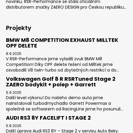
novinku. RSR-Performance se stala oficiálním
distributorem značky ZAERO DESIGN pro Českou republiku...
Projekty
BMW M8 COMPETITION EXHAUST MILLTEK
OPF DELETE
8.9.2025
V RSR-Performance jsme vyladili zvuk BMW M8
Competition! Díky OPF delete řešení od Milltek jsme
osvobodili V8 twin-turbo od zbytečných restrikcí a do...
Volkswagen Golf 8 R RSRTuned Stage 2
ZAERO bodykit + polep + Garrett
5.9.2025
Další level výkonu! Do našeho demo auta jsme
nainstalovali turbodmychadlo Garrett Powermax a
společně se softwarem od RacingLine jsme ho posunuli...
AUDI RS3 8Y FACELIFT I STAGE 2
5.8.2025
Další úprava Audi RS3 8Y – Stage 2 v servisu Auto Beky.