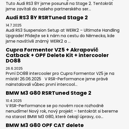
Tuto Audi RS3 8Y jsme posunuli na Stage 2. Tentokrát
jsme zavítali do našeho partnerského ser...
Audi RS3 8Y RSRTuned Stage 2
14.7.2025
Audi RS3 Suspension Setup at WERK2 – Ultimate Handling
Upgrade! Přidejte se k nám na cestu do Německa, kde
jsme navštívili známý WERK2 a ...
Cupra Formentor VZ5 + Akrapovič
Catback + OPF Delete Kit + intercooler
DO88
26.6.2025
První DO88 intercooler pro Cupra Formentor VZ5 je na
místě! 26.06.2025 V RSR-Performance jsme právě
nainstalovali vůbec první intercool...
BMW M3 G80 RSRTuned Stage 2
10.4.2025
V RSR-Performance se po novém roce rozhodně
nenudíme! Nový rok, nový projekt – tentokrát si bereme
na starost BMW M3 G80, které čekají úpravy, co...
BMW M3 G80 OPF CAT delete