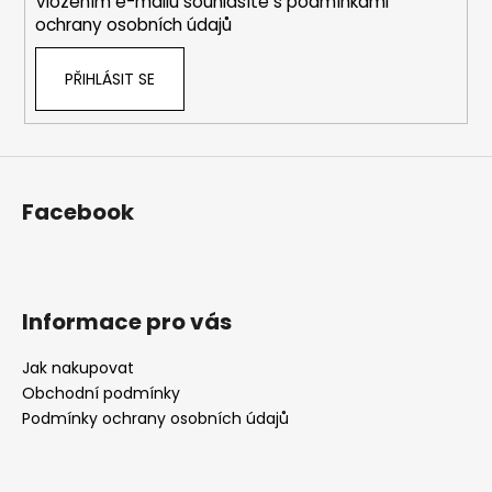
Vložením e-mailu souhlasíte s
podmínkami
r
ochrany osobních údajů
v
k
PŘIHLÁSIT SE
y
v
ý
p
i
s
Facebook
u
Informace pro vás
Jak nakupovat
Obchodní podmínky
Podmínky ochrany osobních údajů