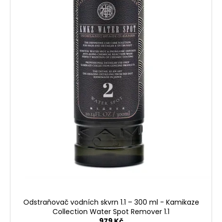
t
u
a
ů
k
j
t
í
ů
t
?
HLEDAT
D
o
p
o
r
Odstraňovač vodních skvrn 1.1 – 300 ml - Kamikaze
u
Collection Water Spot Remover 1.1
979 Kč