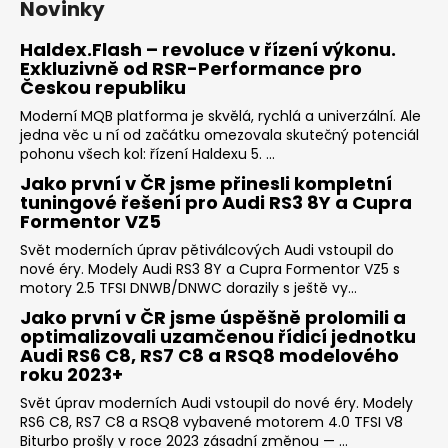
Novinky
Haldex.Flash – revoluce v řízení výkonu.
Exkluzivně od RSR-Performance pro
Českou republiku
Moderní MQB platforma je skvělá, rychlá a univerzální. Ale
jedna věc u ní od začátku omezovala skutečný potenciál
pohonu všech kol: řízení Haldexu 5. ...
Jako první v ČR jsme přinesli kompletní
tuningové řešení pro Audi RS3 8Y a Cupra
Formentor VZ5
Svět moderních úprav pětiválcových Audi vstoupil do
nové éry. Modely Audi RS3 8Y a Cupra Formentor VZ5 s
motory 2.5 TFSI DNWB/DNWC dorazily s ještě vy...
Jako první v ČR jsme úspěšně prolomili a
optimalizovali uzamčenou řídicí jednotku
Audi RS6 C8, RS7 C8 a RSQ8 modelového
roku 2023+
Svět úprav moderních Audi vstoupil do nové éry. Modely
RS6 C8, RS7 C8 a RSQ8 vybavené motorem 4.0 TFSI V8
Biturbo prošly v roce 2023 zásadní změnou — ...