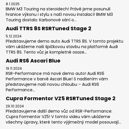
8.1.2025
BMW M3 Touring na steroidech! Právě jsme posunuli
hranice výkonu i stylu s naší novou instalací! BMW M3
Touring dostalo: Karbonové sání o...
Audi TTRS 8S RSRTuned Stage 2
5.12.2024
Představujeme demo auto Audi TTRS 8S. V tomto projektu
vám ukážeme naši špičkovou stavbu na platformě Audi
TTRS 8S. Tento vůz je kompletně osaze...
Audi RS6 Ascari Blue
19.11.2024
RSR-Performance má nové demo auto! Audi RS6
Performance v barvě Ascari Blue! S nadšením vám
představujeme naši novou chloubu – Audi RS6
Performance...
Cupra Formentor VZ5 RSRTuned Stage 2
29.10.2024
Představujeme další demo vůz od RSR-Performance:
Cupra Formentor VZ5! V tomto videu vám ukážeme
všechny úpravy, které tento výjimečný model posouvají...