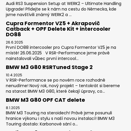
Audi RS3 Suspension Setup at WERK2 – Ultimate Handling
Upgrade! Přidejte se k nám na cestu do Německa, kde
jsme navštívili známý WERK2 a ...
Cupra Formentor VZ5 + Akrapovič
Catback + OPF Delete Kit + intercooler
DO88
26.6.2025
První DO88 intercooler pro Cupra Formentor VZ5 je na
místě! 26.06.2025 V RSR-Performance jsme právě
nainstalovali vůbec první intercool...
BMW M3 G80 RSRTuned Stage 2
10.4.2025
V RSR-Performance se po novém roce rozhodně
nenudíme! Nový rok, nový projekt – tentokrát si bereme
na starost BMW M3 G80, které čekají úpravy, co...
BMW M3 G80 OPF CAT delete
8.1.2025
BMW M3 Touring na steroidech! Právě jsme posunuli
hranice výkonu i stylu s naší novou instalací! BMW M3
Touring dostalo: Karbonové sání o...