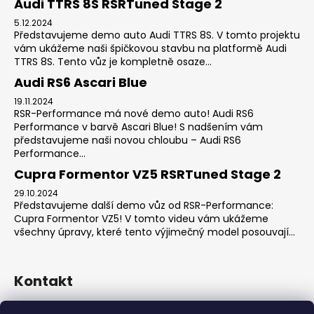
Audi TTRS 8S RSRTuned Stage 2
5.12.2024
Představujeme demo auto Audi TTRS 8S. V tomto projektu
vám ukážeme naši špičkovou stavbu na platformě Audi
TTRS 8S. Tento vůz je kompletně osaze...
Audi RS6 Ascari Blue
19.11.2024
RSR-Performance má nové demo auto! Audi RS6
Performance v barvě Ascari Blue! S nadšením vám
představujeme naši novou chloubu – Audi RS6
Performance...
Cupra Formentor VZ5 RSRTuned Stage 2
29.10.2024
Představujeme další demo vůz od RSR-Performance:
Cupra Formentor VZ5! V tomto videu vám ukážeme
všechny úpravy, které tento výjimečný model posouvají...
Kontakt
sales
@
rsr-performance.cz