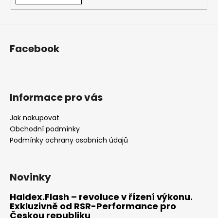
a
j
í
Facebook
t
?
Informace pro vás
HLEDAT
Jak nakupovat
Obchodní podmínky
Podmínky ochrany osobních údajů
D
o
p
Novinky
o
Haldex.Flash – revoluce v řízení výkonu.
r
Exkluzivně od RSR-Performance pro
u
Českou republiku