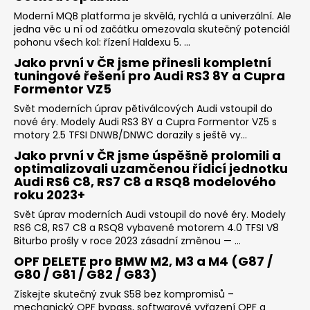
č
u
Moderní MQB platforma je skvělá, rychlá a univerzální. Ale
jedna věc u ní od začátku omezovala skutečný potenciál
j
pohonu všech kol: řízení Haldexu 5. ...
e
m
Jako první v ČR jsme přinesli kompletní
tuningové řešení pro Audi RS3 8Y a Cupra
e
Formentor VZ5
Svět moderních úprav pětiválcových Audi vstoupil do
NGK
nové éry. Modely Audi RS3 8Y a Cupra Formentor VZ5 s
SPORTOVNÍ
motory 2.5 TFSI DNWB/DNWC dorazily s ještě vy...
SVÍČKY
2.0TFSI
Jako první v ČR jsme úspěšně prolomili a
2.0TSI
optimalizovali uzamčenou řídicí jednotku
EA113
Audi RS6 C8, RS7 C8 a RSQ8 modelového
EA888.1/2
roku 2023+
1
Svět úprav moderních Audi vstoupil do nové éry. Modely
849
RS6 C8, RS7 C8 a RSQ8 vybavené motorem 4.0 TFSI V8
Kč
Biturbo prošly v roce 2023 zásadní změnou — ...
OPF DELETE pro BMW M2, M3 a M4 (G87 /
G80 / G81 / G82 / G83)
Získejte skutečný zvuk S58 bez kompromisů –
mechanický OPF bypass, softwarové vyřazení OPF a