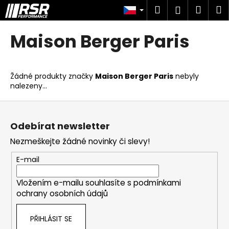
K
Přejít
Hledat
Náku
M
Přihlášen
na
o
obsah
Zpět
Zpět
košík
š
Maison Berger Paris
í
C
k
o
Žádné produkty značky
Maison Berger Paris
nebyly
p
nalezeny...
o
Z
t
á
ř
Odebírat newsletter
p
e
Nezmeškejte žádné novinky či slevy!
a
b
t
u
E-mail
í
j
Vložením e-mailu souhlasíte s
podmínkami
e
ochrany osobních údajů
t
e
PŘIHLÁSIT SE
n