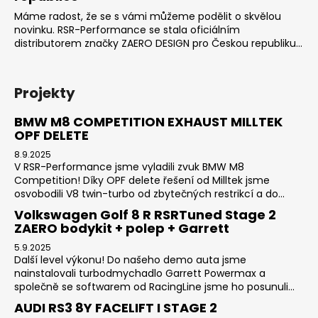
Máme radost, že se s vámi můžeme podělit o skvělou
novinku. RSR-Performance se stala oficiálním
distributorem značky ZAERO DESIGN pro Českou republiku...
Projekty
BMW M8 COMPETITION EXHAUST MILLTEK
OPF DELETE
8.9.2025
V RSR-Performance jsme vyladili zvuk BMW M8
Competition! Díky OPF delete řešení od Milltek jsme
osvobodili V8 twin-turbo od zbytečných restrikcí a do...
Volkswagen Golf 8 R RSRTuned Stage 2
ZAERO bodykit + polep + Garrett
5.9.2025
Další level výkonu! Do našeho demo auta jsme
nainstalovali turbodmychadlo Garrett Powermax a
společně se softwarem od RacingLine jsme ho posunuli...
AUDI RS3 8Y FACELIFT I STAGE 2