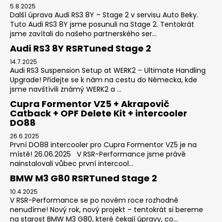
5.8.2025
Další úprava Audi RS3 8Y – Stage 2 v servisu Auto Beky.
Tuto Audi RS3 8Y jsme posunuli na Stage 2. Tentokrát
jsme zavítali do našeho partnerského ser...
Audi RS3 8Y RSRTuned Stage 2
14.7.2025
Audi RS3 Suspension Setup at WERK2 – Ultimate Handling
Upgrade! Přidejte se k nám na cestu do Německa, kde
jsme navštívili známý WERK2 a ...
Cupra Formentor VZ5 + Akrapovič
Catback + OPF Delete Kit + intercooler
DO88
26.6.2025
První DO88 intercooler pro Cupra Formentor VZ5 je na
místě! 26.06.2025 V RSR-Performance jsme právě
nainstalovali vůbec první intercool...
BMW M3 G80 RSRTuned Stage 2
10.4.2025
V RSR-Performance se po novém roce rozhodně
nenudíme! Nový rok, nový projekt – tentokrát si bereme
na starost BMW M3 G80, které čekají úpravy, co...