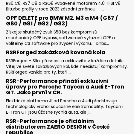
RS6 C8, RS7 C8 a RSQ8 vybavené motorem 4.0 TFSI V8
Biturbo prošly v roce 2023 zásadní změnou — ...
OPF DELETE pro BMW M2, M3 a M4 (G87 /
G80 / G81 / G82 / G83)
Získejte skutečný zvuk S58 bez kompromisů –
mechanický OPF bypass, softwarové vyřazení OPF a
volitelný CS software pro zvýšení výkonu. &nbs...
RSRForged zakázková kovaná kola
RSRForged – Síla, přesnost a exkluzivita v každém detailu
Vítej ve světě zakázkových kol, kde neexistují kompromisy.
RSRForged vznikla pro ty, kteří ...
RSR-Performance přináší exkluzivní
úpravy pro Porsche Taycan a Audi E-Tron
GT. Jako první v ČR.
Elektrická platforma J1 od Porsche a Audi představuje
technologický vrchol současné elektromobility. Taycan i
E-Tron GT jsou úžasně rychlá auta, ale j...
RSR-Performance je oficiálním
distributorem ZAERO DESIGN v České
republice