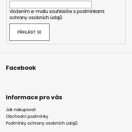
í
í
p
Vložením e-mailu souhlasíte s
podmínkami
r
ochrany osobních údajů
v
k
PŘIHLÁSIT SE
y
v
ý
p
i
s
Facebook
u
Informace pro vás
Jak nakupovat
Obchodní podmínky
Podmínky ochrany osobních údajů