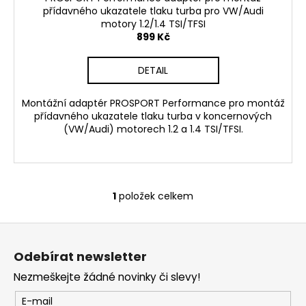
č
přídavného ukazatele tlaku turba pro VW/Audi
u
motory 1.2/1.4 TSI/TFSI
j
899 Kč
e
m
DETAIL
e
Montážní adaptér PROSPORT Performance pro montáž
RSR-
přídavného ukazatele tlaku turba v koncernových
PERFORMANCE
(VW/Audi) motorech 1.2 a 1.4 TSI/TFSI.
DÁRKOVÝ
POUKAZ
VOUCHER
ON-
LINE
1
položek celkem
O
100
v
Kč
Z
l
á
á
Odebírat newsletter
d
p
a
Nezmeškejte žádné novinky či slevy!
a
c
t
E-mail