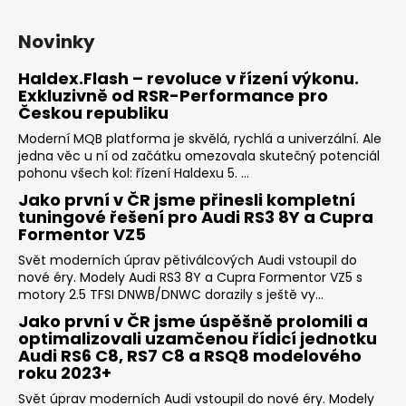
Novinky
Haldex.Flash – revoluce v řízení výkonu.
Exkluzivně od RSR-Performance pro
Českou republiku
Moderní MQB platforma je skvělá, rychlá a univerzální. Ale
jedna věc u ní od začátku omezovala skutečný potenciál
pohonu všech kol: řízení Haldexu 5. ...
Jako první v ČR jsme přinesli kompletní
tuningové řešení pro Audi RS3 8Y a Cupra
Formentor VZ5
Svět moderních úprav pětiválcových Audi vstoupil do
nové éry. Modely Audi RS3 8Y a Cupra Formentor VZ5 s
motory 2.5 TFSI DNWB/DNWC dorazily s ještě vy...
Jako první v ČR jsme úspěšně prolomili a
optimalizovali uzamčenou řídicí jednotku
Audi RS6 C8, RS7 C8 a RSQ8 modelového
roku 2023+
Svět úprav moderních Audi vstoupil do nové éry. Modely