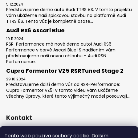
5.12.2024
Představujeme demo auto Audi TTRS 8S. V tomto projektu
vám ukážeme naši špičkovou stavbu na platformě Audi
TTRS 8S. Tento vůz je kompletně osaze...
Audi RS6 Ascari Blue
19.11.2024
RSR-Performance má nové demo auto! Audi RS6
Performance v barvě Ascari Blue! S nadšením vám
představujeme naši novou chloubu – Audi RS6
Performance...
Cupra Formentor VZ5 RSRTuned Stage 2
29.10.2024
Představujeme další demo vůz od RSR-Performance:
Cupra Formentor VZ5! V tomto videu vám ukážeme
všechny úpravy, které tento výjimečný model posouvají...
Kontakt
sales
@
rsr-performance.cz
Tento web používá soubory cookie. Dalším
728737662