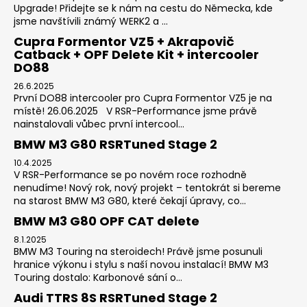
Upgrade! Přidejte se k nám na cestu do Německa, kde
jsme navštívili známý WERK2 a ...
Cupra Formentor VZ5 + Akrapovič
Catback + OPF Delete Kit + intercooler
DO88
26.6.2025
První DO88 intercooler pro Cupra Formentor VZ5 je na
místě! 26.06.2025 V RSR-Performance jsme právě
nainstalovali vůbec první intercool...
BMW M3 G80 RSRTuned Stage 2
10.4.2025
V RSR-Performance se po novém roce rozhodně
nenudíme! Nový rok, nový projekt – tentokrát si bereme
na starost BMW M3 G80, které čekají úpravy, co...
BMW M3 G80 OPF CAT delete
8.1.2025
BMW M3 Touring na steroidech! Právě jsme posunuli
hranice výkonu i stylu s naší novou instalací! BMW M3
Touring dostalo: Karbonové sání o...
Audi TTRS 8S RSRTuned Stage 2