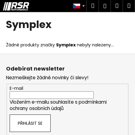
K
Přejít
Hledat
Náku
M
Přihlášen
na
o
obsah
Zpět
Zpět
košík
š
Symplex
í
C
k
o
Žádné produkty značky
Symplex
nebyly nalezeny...
p
o
Z
t
á
Odebírat newsletter
ř
p
Nezmeškejte žádné novinky či slevy!
e
a
b
t
E-mail
u
í
j
Vložením e-mailu souhlasíte s
podmínkami
ochrany osobních údajů
e
t
PŘIHLÁSIT SE
e
n