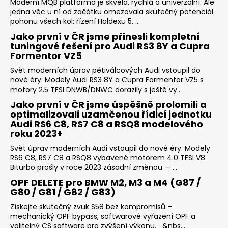
č
Moderní MQB platforma je skvělá, rychlá a univerzální. Ale
u
jedna věc u ní od začátku omezovala skutečný potenciál
pohonu všech kol: řízení Haldexu 5. ...
j
e
Jako první v ČR jsme přinesli kompletní
m
tuningové řešení pro Audi RS3 8Y a Cupra
Formentor VZ5
e
Svět moderních úprav pětiválcových Audi vstoupil do
nové éry. Modely Audi RS3 8Y a Cupra Formentor VZ5 s
REVO
motory 2.5 TFSI DNWB/DNWC dorazily s ještě vy...
LOGO
Jako první v ČR jsme úspěšně prolomili a
SAMOLEPKA
optimalizovali uzamčenou řídicí jednotku
205
Audi RS6 C8, RS7 C8 a RSQ8 modelového
Kč
roku 2023+
Svět úprav moderních Audi vstoupil do nové éry. Modely
RS6 C8, RS7 C8 a RSQ8 vybavené motorem 4.0 TFSI V8
Biturbo prošly v roce 2023 zásadní změnou — ...
OPF DELETE pro BMW M2, M3 a M4 (G87 /
G80 / G81 / G82 / G83)
Získejte skutečný zvuk S58 bez kompromisů –
mechanický OPF bypass, softwarové vyřazení OPF a
volitelný CS software pro zvýšení výkonu. &nbs...