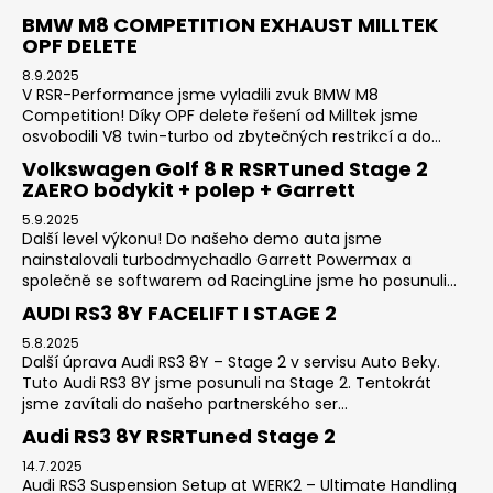
BMW M8 COMPETITION EXHAUST MILLTEK
OPF DELETE
8.9.2025
V RSR-Performance jsme vyladili zvuk BMW M8
Competition! Díky OPF delete řešení od Milltek jsme
osvobodili V8 twin-turbo od zbytečných restrikcí a do...
Volkswagen Golf 8 R RSRTuned Stage 2
ZAERO bodykit + polep + Garrett
5.9.2025
Další level výkonu! Do našeho demo auta jsme
nainstalovali turbodmychadlo Garrett Powermax a
společně se softwarem od RacingLine jsme ho posunuli...
AUDI RS3 8Y FACELIFT I STAGE 2
5.8.2025
Další úprava Audi RS3 8Y – Stage 2 v servisu Auto Beky.
Tuto Audi RS3 8Y jsme posunuli na Stage 2. Tentokrát
jsme zavítali do našeho partnerského ser...
Audi RS3 8Y RSRTuned Stage 2
14.7.2025
Audi RS3 Suspension Setup at WERK2 – Ultimate Handling