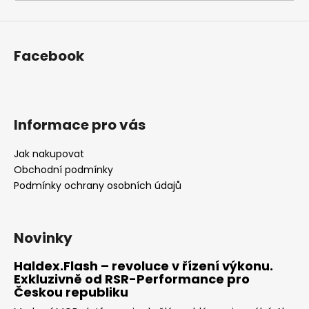
a
j
í
Facebook
t
?
Informace pro vás
Jak nakupovat
HLEDAT
Obchodní podmínky
Podmínky ochrany osobních údajů
D
o
Novinky
p
o
Haldex.Flash – revoluce v řízení výkonu.
Exkluzivně od RSR-Performance pro
r
Českou republiku
u