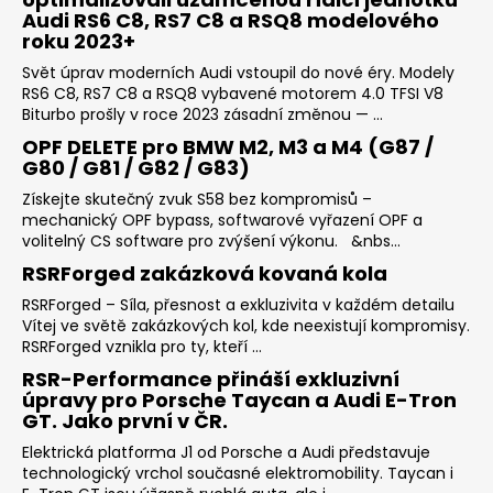
Audi RS6 C8, RS7 C8 a RSQ8 modelového
roku 2023+
Svět úprav moderních Audi vstoupil do nové éry. Modely
RS6 C8, RS7 C8 a RSQ8 vybavené motorem 4.0 TFSI V8
Biturbo prošly v roce 2023 zásadní změnou — ...
OPF DELETE pro BMW M2, M3 a M4 (G87 /
G80 / G81 / G82 / G83)
Získejte skutečný zvuk S58 bez kompromisů –
mechanický OPF bypass, softwarové vyřazení OPF a
volitelný CS software pro zvýšení výkonu. &nbs...
RSRForged zakázková kovaná kola
RSRForged – Síla, přesnost a exkluzivita v každém detailu
Vítej ve světě zakázkových kol, kde neexistují kompromisy.
RSRForged vznikla pro ty, kteří ...
RSR-Performance přináší exkluzivní
úpravy pro Porsche Taycan a Audi E-Tron
GT. Jako první v ČR.
Elektrická platforma J1 od Porsche a Audi představuje
technologický vrchol současné elektromobility. Taycan i