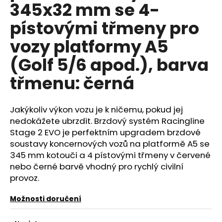
č
345x32 mm se 4-
u
pístovými třmeny pro
j
e
vozy platformy A5
m
e
(Golf 5/6 apod.), barva
třmenu: černá
NGK
SPORTOVNÍ
SVÍČKY
Jakýkoliv výkon vozu je k ničemu, pokud jej
2.0TFSI
2.0TSI
nedokážete ubrzdit. Brzdový systém Racingline
EA113
Stage 2 EVO je perfektním upgradem brzdové
EA888.1/2
soustavy koncernových vozů na platformě A5 se
1
345 mm kotouči a 4 pístovými třmeny v červené
849
Kč
nebo černé barvě vhodný pro rychlý civilní
provoz.
Možnosti doručení