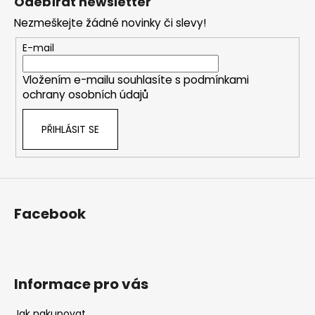
Odebírat newsletter
p
Nezmeškejte žádné novinky či slevy!
a
t
E-mail
í
Vložením e-mailu souhlasíte s
podmínkami
ochrany osobních údajů
PŘIHLÁSIT SE
Facebook
Informace pro vás
Jak nakupovat