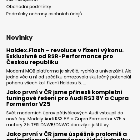
Obchodní podmínky
Podmínky ochrany osobních údajů
Novinky
Haldex.Flash – revoluce v řízení výkonu.
Exkluzivně od RSR-Performance pro
Českou republiku
Moderní MQB platforma je skvělá, rychlá a univerzální. Ale
jedna věc u ní od začátku omezovala skutečný potenciál
pohonu všech kol: řízení Haldexu 5. ...
Jako první v ČR jsme přinesli kompletní
tuningové řešení pro Audi RS3 8Y a Cupra
Formentor VZ5
Svět moderních úprav pětiválcových Audi vstoupil do
nové éry. Modely Audi RS3 8Y a Cupra Formentor VZ5 s
motory 2.5 TFSI DNWB/DNWC dorazily s ještě vy...
Jako první v ČR jsme úspěšně prolomili a
optimalizovali uzamčenou řídicí jednotku