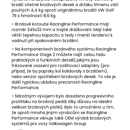
brzdič včetně brzdových desek a držáku třmenu váží
pouhých 4,4 kg oproti originálnímu brzdiči VW Golf
7R s hmotností 8,6 kg.
>
Brzdové kotouče Racingline Performance mají
rozměr 345x32 mm a trojité drážkování. Mají také
větší tepelnou kapacitu a tedy i menší tendenci k
vadnutí při opakovaném brzdění.
>
Na komponentech brzdového systému Racingline
Performance Stage 2 můžete najít celou řadu
praktických a funkčních detailů jakými jsou
frézované osazení pro rozšiřovací adaptéry (pro
případ, že by paprsky kol kolidovaly s brzdičem),
nebo senzor opotřebení brzdových desek. To vše je
další typickou ukázkou preciznosti Racingline
Performance.
>
Náročným vývojem bylo dosaženo progresivního
protitlaku na brzdový pedál díky důrazu na ideální
velikost brzdových pístků. Bylo to umožněno u tím,
že oproti mnoha jiným výrobcům se Racingline
Performance věnuje také OEM výrobě brzdových
systémů pro vozy Volkswagen Group.