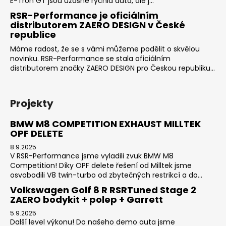
E-Tron GT jsou úžasně rychlá auta, ale j...
RSR-Performance je oficiálním
distributorem ZAERO DESIGN v České
republice
Máme radost, že se s vámi můžeme podělit o skvělou
novinku. RSR-Performance se stala oficiálním
distributorem značky ZAERO DESIGN pro Českou republiku...
Projekty
BMW M8 COMPETITION EXHAUST MILLTEK
OPF DELETE
8.9.2025
V RSR-Performance jsme vyladili zvuk BMW M8
Competition! Díky OPF delete řešení od Milltek jsme
osvobodili V8 twin-turbo od zbytečných restrikcí a do...
Volkswagen Golf 8 R RSRTuned Stage 2
ZAERO bodykit + polep + Garrett
5.9.2025
Další level výkonu! Do našeho demo auta jsme