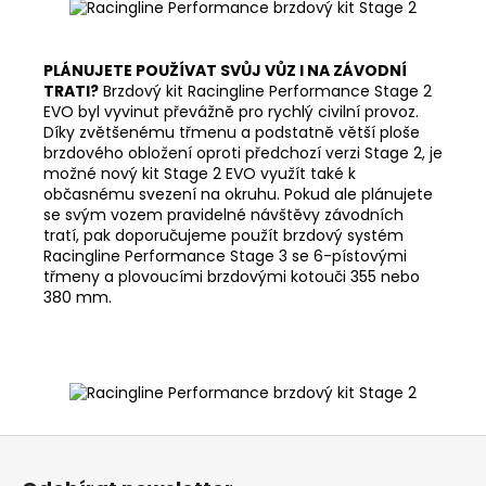
PLÁNUJETE POUŽÍVAT SVŮJ VŮZ I NA ZÁVODNÍ
TRATI?
Brzdový kit Racingline Performance Stage 2
EVO byl vyvinut převážně pro rychlý civilní provoz.
Díky zvětšenému třmenu a podstatně větší ploše
brzdového obložení oproti předchozí verzi Stage 2, je
možné nový kit Stage 2 EVO využít také k
občasnému svezení na okruhu. Pokud ale plánujete
se svým vozem pravidelné návštěvy závodních
tratí, pak doporučujeme použít brzdový systém
Racingline Performance Stage 3 se 6-pístovými
třmeny a plovoucími brzdovými kotouči 355 nebo
380 mm.
Z
á