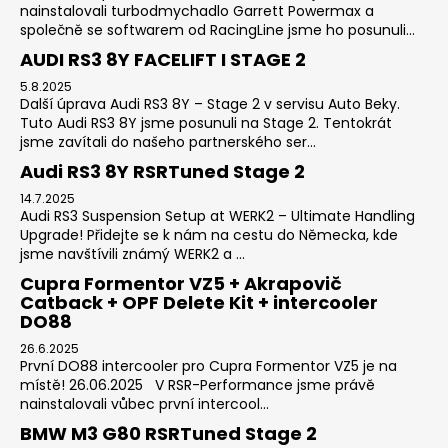
nainstalovali turbodmychadlo Garrett Powermax a
společně se softwarem od RacingLine jsme ho posunuli...
AUDI RS3 8Y FACELIFT I STAGE 2
5.8.2025
Další úprava Audi RS3 8Y – Stage 2 v servisu Auto Beky.
Tuto Audi RS3 8Y jsme posunuli na Stage 2. Tentokrát
jsme zavítali do našeho partnerského ser...
Audi RS3 8Y RSRTuned Stage 2
14.7.2025
Audi RS3 Suspension Setup at WERK2 – Ultimate Handling
Upgrade! Přidejte se k nám na cestu do Německa, kde
jsme navštívili známý WERK2 a ...
Cupra Formentor VZ5 + Akrapovič
Catback + OPF Delete Kit + intercooler
DO88
26.6.2025
První DO88 intercooler pro Cupra Formentor VZ5 je na
místě! 26.06.2025 V RSR-Performance jsme právě
nainstalovali vůbec první intercool...
BMW M3 G80 RSRTuned Stage 2