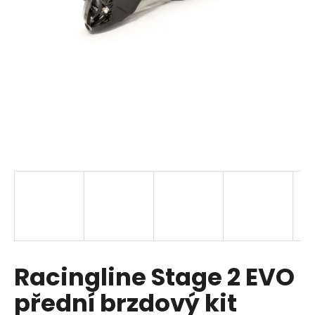
a
j
í
t
?
HLEDAT
D
o
p
Racingline Stage 2 EVO
o
r
přední brzdový kit
u