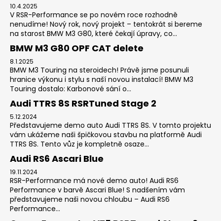
10.4.2025
V RSR-Performance se po novém roce rozhodně
nenudíme! Nový rok, nový projekt – tentokrát si bereme
na starost BMW M3 G80, které čekají úpravy, co...
BMW M3 G80 OPF CAT delete
8.1.2025
BMW M3 Touring na steroidech! Právě jsme posunuli
hranice výkonu i stylu s naší novou instalací! BMW M3
Touring dostalo: Karbonové sání o...
Audi TTRS 8S RSRTuned Stage 2
5.12.2024
Představujeme demo auto Audi TTRS 8S. V tomto projektu
vám ukážeme naši špičkovou stavbu na platformě Audi
TTRS 8S. Tento vůz je kompletně osaze...
Audi RS6 Ascari Blue
19.11.2024
RSR-Performance má nové demo auto! Audi RS6
Performance v barvě Ascari Blue! S nadšením vám
představujeme naši novou chloubu – Audi RS6
Performance...