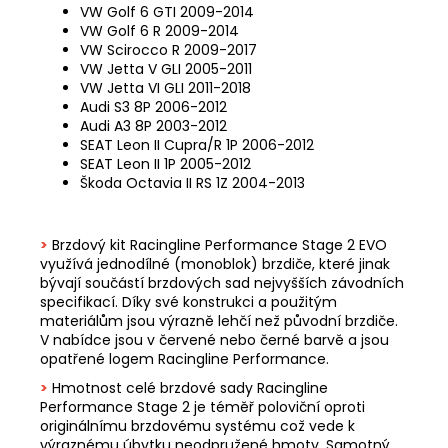
VW Golf 6 GTI 2009-2014
VW Golf 6 R 2009-2014
VW Scirocco R 2009-2017
VW Jetta V GLI 2005-2011
VW Jetta VI GLI 2011-2018
Audi S3 8P 2006-2012
Audi A3 8P 2003-2012
SEAT Leon II Cupra/R 1P 2006-2012
SEAT Leon II 1P 2005-2012
Škoda Octavia II RS 1Z 2004-2013
>
Brzdový kit Racingline Performance Stage 2 EVO
využívá jednodílné (monoblok) brzdiče, které jinak
bývají součástí brzdových sad nejvyšších závodních
specifikací. Díky své konstrukci a použitým
materiálům jsou výrazně lehčí než původní brzdiče.
V nabídce jsou v červené nebo černé barvě a jsou
opatřené logem Racingline Performance.
>
Hmotnost celé brzdové sady Racingline
Performance Stage 2 je téměř poloviční oproti
originálnímu brzdovému systému což vede k
výraznému úbytku neodpružené hmoty. Samotný