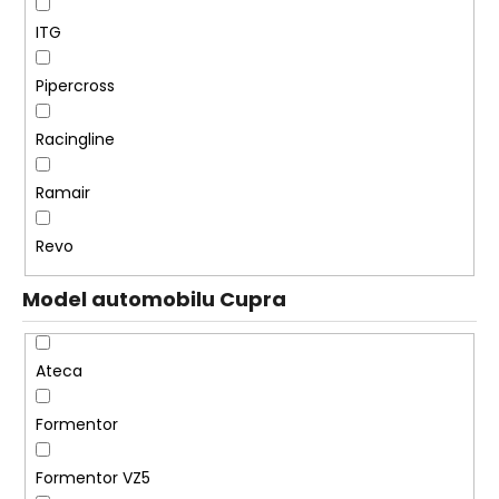
č
u
ITG
j
e
Pipercross
m
e
Racingline
REVO
Ramair
LOGO
SAMOLEPKA
Revo
205
Kč
Model automobilu Cupra
Ateca
Formentor
Formentor VZ5