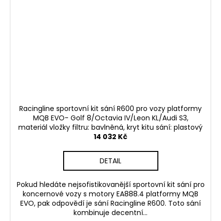
Racingline sportovní kit sání R600 pro vozy platformy
MQB EVO- Golf 8/Octavia IV/Leon KL/Audi S3,
materiál vložky filtru: bavlněná, kryt kitu sání: plastový
14 032 Kč
DETAIL
Pokud hledáte nejsofistikovanější sportovní kit sání pro
koncernové vozy s motory EA888.4 platformy MQB
EVO, pak odpovědí je sání Racingline R600. Toto sání
kombinuje decentní...