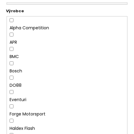
e
a
n
j
í
í
p
Alpha Competition
t
r
?
o
APR
d
u
BMC
k
HLEDAT
t
Bosch
ů
DO88
D
Eventuri
o
p
o
Forge Motorsport
r
u
Haldex Flash