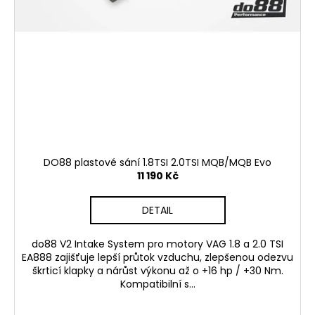
DO88 plastové sání 1.8TSI 2.0TSI MQB/MQB Evo
11 190 Kč
DETAIL
do88 V2 Intake System pro motory VAG 1.8 a 2.0 TSI
EA888 zajišťuje lepší průtok vzduchu, zlepšenou odezvu
škrticí klapky a nárůst výkonu až o +16 hp / +30 Nm.
Kompatibilní s...