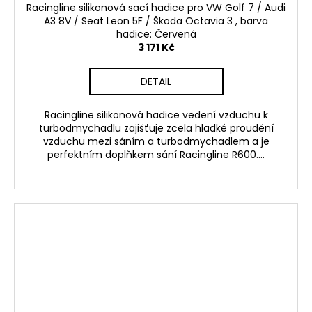
Racingline silikonová sací hadice pro VW Golf 7 / Audi
A3 8V / Seat Leon 5F / Škoda Octavia 3 , barva
hadice: Červená
3 171 Kč
DETAIL
Racingline silikonová hadice vedení vzduchu k
turbodmychadlu zajišťuje zcela hladké proudění
vzduchu mezi sáním a turbodmychadlem a je
perfektním doplňkem sání Racingline R600....