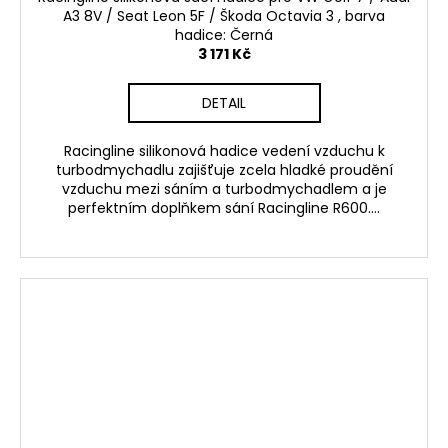
A3 8V / Seat Leon 5F / Škoda Octavia 3 , barva
hadice: Černá
3 171 Kč
DETAIL
Racingline silikonová hadice vedení vzduchu k
turbodmychadlu zajišťuje zcela hladké proudění
vzduchu mezi sáním a turbodmychadlem a je
perfektním doplňkem sání Racingline R600....