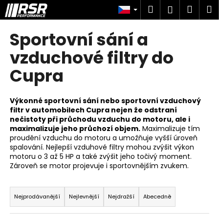
K
Přejít
Hledat
Náku
M
Přihlášen
na
o
obsah
Zpět
Zpět
košík
š
Sportovní sání a
í
C
vzduchové filtry do
k
o
Cupra
p
o
Výkonné sportovní sání nebo sportovní vzduchový
t
filtr v automobilech Cupra nejen že odstraní
ř
nečistoty při průchodu vzduchu do motoru, ale i
e
maximalizuje jeho průchozí objem.
Maximalizuje tím
proudění vzduchu do motoru a umožňuje vyšší úroveň
b
spalování. Nejlepší vzduhové filtry
mohou zvýšit výkon
u
motoru o 3 až 5 HP a také zvýšit jeho točivý moment.
j
Zároveň se motor projevuje i sportovnějším zvukem.
e
Ř
t
a
Nejprodávanější
Nejlevnější
Nejdražší
Abecedně
e
z
n