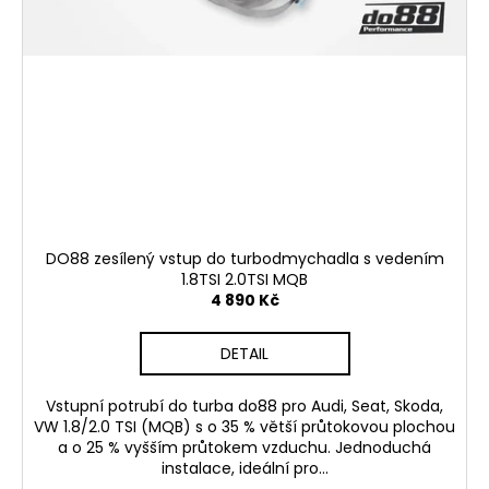
DO88 zesílený vstup do turbodmychadla s vedením
1.8TSI 2.0TSI MQB
4 890 Kč
DETAIL
Vstupní potrubí do turba do88 pro Audi, Seat, Skoda,
VW 1.8/2.0 TSI (MQB) s o 35 % větší průtokovou plochou
a o 25 % vyšším průtokem vzduchu. Jednoduchá
instalace, ideální pro...